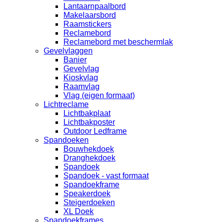
Lantaarnpaalbord
Makelaarsbord
Raamstickers
Reclamebord
Reclamebord met beschermlak
Gevelvlaggen
Banier
Gevelvlag
Kioskvlag
Raamvlag
Vlag (eigen formaat)
Lichtreclame
Lichtbakplaat
Lichtbakposter
Outdoor Ledframe
Spandoeken
Bouwhekdoek
Dranghekdoek
Spandoek
Spandoek - vast formaat
Spandoekframe
Speakerdoek
Steigerdoeken
XL Doek
Spandoekframes