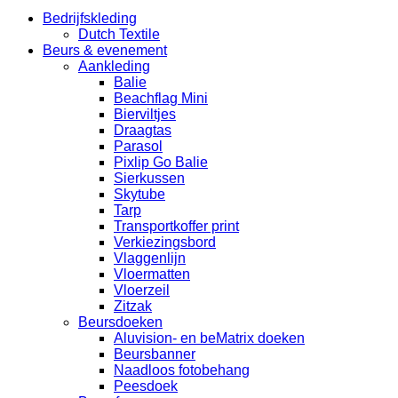
Bedrijfskleding
Dutch Textile
Beurs & evenement
Aankleding
Balie
Beachflag Mini
Bierviltjes
Draagtas
Parasol
Pixlip Go Balie
Sierkussen
Skytube
Tarp
Transportkoffer print
Verkiezingsbord
Vlaggenlijn
Vloermatten
Vloerzeil
Zitzak
Beursdoeken
Aluvision- en beMatrix doeken
Beursbanner
Naadloos fotobehang
Peesdoek