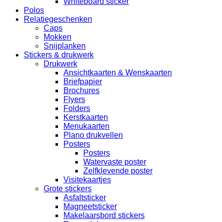
Whiteboard sticker
Polos
Relatiegeschenken
Caps
Mokken
Snijplanken
Stickers & drukwerk
Drukwerk
Ansichtkaarten & Wenskaarten
Briefpapier
Brochures
Flyers
Folders
Kerstkaarten
Menukaarten
Plano drukvellen
Posters
Posters
Watervaste poster
Zelfklevende poster
Visitekaartjes
Grote stickers
Asfaltsticker
Magneetsticker
Makelaarsbord stickers