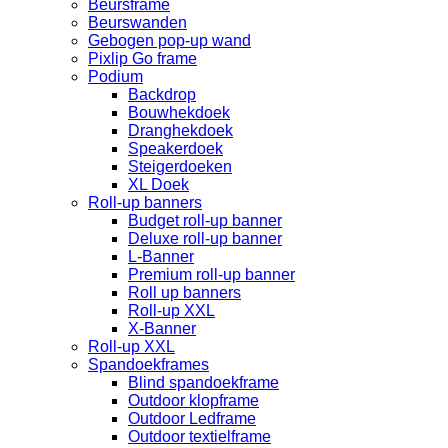
Beursframe
Beurswanden
Gebogen pop-up wand
Pixlip Go frame
Podium
Backdrop
Bouwhekdoek
Dranghekdoek
Speakerdoek
Steigerdoeken
XL Doek
Roll-up banners
Budget roll-up banner
Deluxe roll-up banner
L-Banner
Premium roll-up banner
Roll up banners
Roll-up XXL
X-Banner
Roll-up XXL
Spandoekframes
Blind spandoekframe
Outdoor klopframe
Outdoor Ledframe
Outdoor textielframe