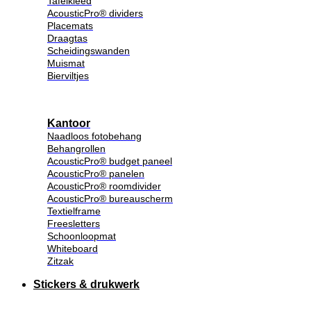
Tafelkleed
AcousticPro® dividers
Placemats
Draagtas
Scheidingswanden
Muismat
Bierviltjes
Kantoor
Naadloos fotobehang
Behangrollen
AcousticPro® budget paneel
AcousticPro® panelen
AcousticPro® roomdivider
AcousticPro® bureauscherm
Textielframe
Freesletters
Schoonloopmat
Whiteboard
Zitzak
Stickers & drukwerk