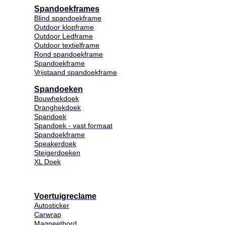
Spandoekframes
Blind spandoekframe
Outdoor klopframe
Outdoor Ledframe
Outdoor textielframe
Rond spandoekframe
Spandoekframe
Vrijstaand spandoekframe
Spandoeken
Bouwhekdoek
Dranghekdoek
Spandoek
Spandoek - vast formaat
Spandoekframe
Speakerdoek
Steigerdoeken
XL Doek
Voertuigreclame
Autosticker
Carwrap
Magneetbord