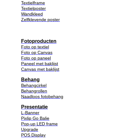
Textielframe
Textielposter
Wandkleed
Zelfklevende poster
Fotoproducten
Foto op textiel
Foto op Canvas
Foto op paneel
Paneel met baklijst
Canvas met baklijst
Behang
Behangcirkel
Behangrollen
Naadloos fotobehang
Presentatie
L-Banner
Pixlip Go Balie
Pop-up LED frame
Upgrade
POS Display