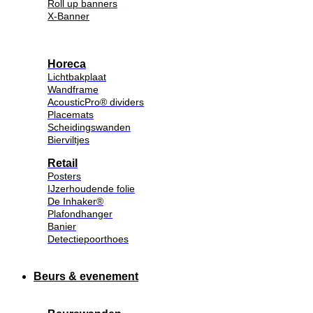
Roll up banners
X-Banner
Horeca
Lichtbakplaat
Wandframe
AcousticPro® dividers
Placemats
Scheidingswanden
Bierviltjes
Retail
Posters
IJzerhoudende folie
De Inhaker®
Plafondhanger
Banier
Detectiepoorthoes
Beurs & evenement