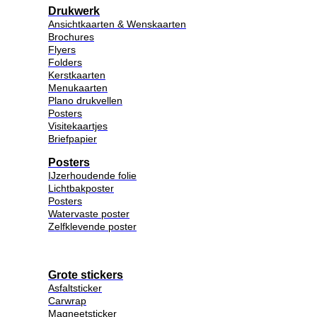
Drukwerk
Ansichtkaarten & Wenskaarten
Brochures
Flyers
Folders
Kerstkaarten
Menukaarten
Plano drukvellen
Posters
Visitekaartjes
Briefpapier
Posters
IJzerhoudende folie
Lichtbakposter
Posters
Watervaste poster
Zelfklevende poster
Grote stickers
Asfaltsticker
Carwrap
Magneetsticker