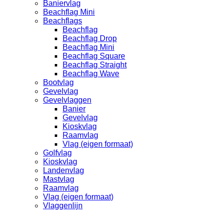
Baniervlag
Beachflag Mini
Beachflags
Beachflag
Beachflag Drop
Beachflag Mini
Beachflag Square
Beachflag Straight
Beachflag Wave
Bootvlag
Gevelvlag
Gevelvlaggen
Banier
Gevelvlag
Kioskvlag
Raamvlag
Vlag (eigen formaat)
Golfvlag
Kioskvlag
Landenvlag
Mastvlag
Raamvlag
Vlag (eigen formaat)
Vlaggenlijn