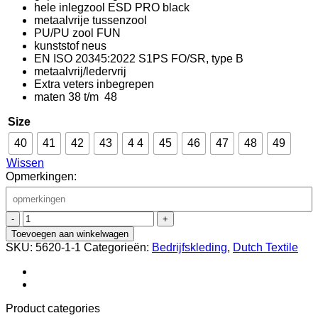
hele inlegzool ESD PRO black
metaalvrije tussenzool
PU/PU zool FUN
kunststof neus
EN ISO 20345:2022 S1PS FO/SR, type B
metaalvrij/ledervrij
Extra veters inbegrepen
maten 38 t/m 48
Size
40
41
42
43
4 4
45
46
47
48
49
Wissen
Opmerkingen:
Toevoegen aan winkelwagen
SKU:
5620-1-1
Categorieën:
Bedrijfskleding
,
Dutch Textile
Product categories