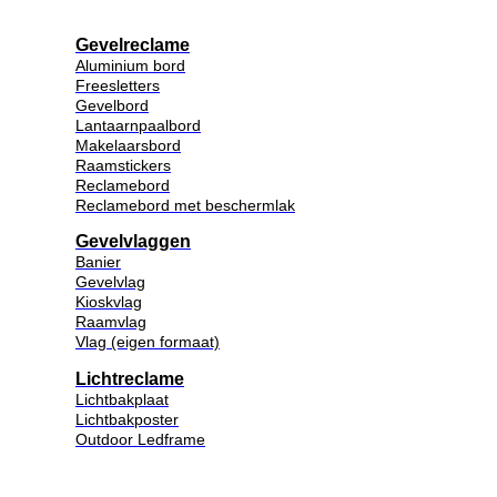
Gevelreclame
Aluminium bord
Freesletters
Gevelbord
Lantaarnpaalbord
Makelaarsbord
Raamstickers
Reclamebord
Reclamebord met beschermlak
Gevelvlaggen
Banier
Gevelvlag
Kioskvlag
Raamvlag
Vlag (eigen formaat)
Lichtreclame
Lichtbakplaat
Lichtbakposter
Outdoor Ledframe