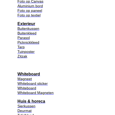
Foto op Canvas
Aluminium bord
Foto op paneel
Foto op textiel
Exterieur
Buitenkussen
Buitenkleed
Parasol
Picknickkleed
Tarp
Tuinposter
Zitzak
Whiteboard
Magneet
Whiteboard sticker
Whiteboard
Whiteboard Magneten
Huis & horeca
Sierkussen
Deurmat