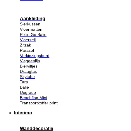
Aankleding
Sierkussen
Vloermatten
Pixlip Go Balie
Vloerzeil
Zitzak
Parasol
Verkiezingsbord
Vlaggenlijn
Bierviltjes
Draagtas
Skytube
Tarp
Balie
Upgrade
Beachflag Mini
Transportkoffer print
Interieur
Wanddecoratie