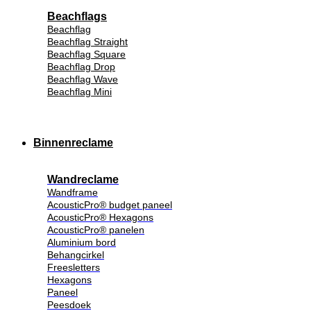
Beachflags
Beachflag
Beachflag Straight
Beachflag Square
Beachflag Drop
Beachflag Wave
Beachflag Mini
Binnenreclame
Wandreclame
Wandframe
AcousticPro® budget paneel
AcousticPro® Hexagons
AcousticPro® panelen
Aluminium bord
Behangcirkel
Freesletters
Hexagons
Paneel
Peesdoek