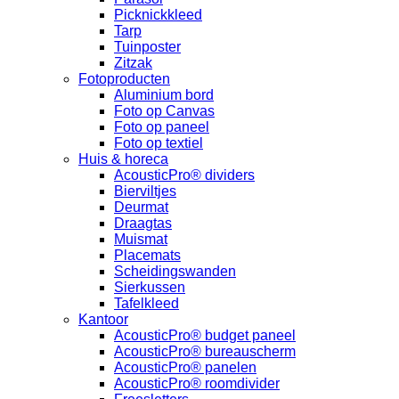
Picknickkleed
Tarp
Tuinposter
Zitzak
Fotoproducten
Aluminium bord
Foto op Canvas
Foto op paneel
Foto op textiel
Huis & horeca
AcousticPro® dividers
Bierviltjes
Deurmat
Draagtas
Muismat
Placemats
Scheidingswanden
Sierkussen
Tafelkleed
Kantoor
AcousticPro® budget paneel
AcousticPro® bureauscherm
AcousticPro® panelen
AcousticPro® roomdivider