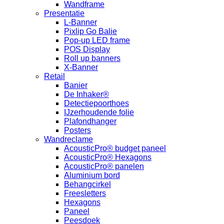
Wandframe
Presentatie
L-Banner
Pixlip Go Balie
Pop-up LED frame
POS Display
Roll up banners
X-Banner
Retail
Banier
De Inhaker®
Detectiepoorthoes
IJzerhoudende folie
Plafondhanger
Posters
Wandreclame
AcousticPro® budget paneel
AcousticPro® Hexagons
AcousticPro® panelen
Aluminium bord
Behangcirkel
Freesletters
Hexagons
Paneel
Peesdoek