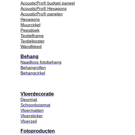
AcousticPro® budget paneel
AcousticPro® Hexagons
AcousticPro® panelen
Hexagons
Muurcirkel
Peesdoek
Textielframe
Textielposter
Wandkleed
Behang
Naadloos fotobehang
Behangrollen
Behangcirkel
Vloerdecoratie
Deurmat
Schoonloopmat
Vloermatten
Vloersticker
Vloerzeil
Fotoproducten