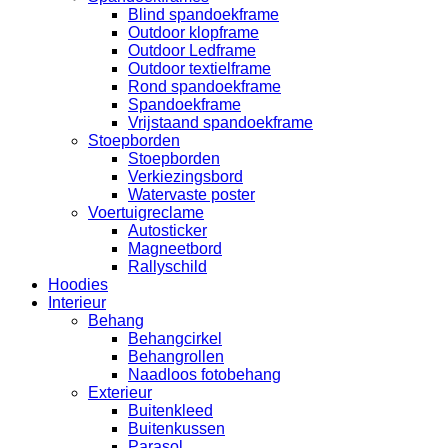
Blind spandoekframe
Outdoor klopframe
Outdoor Ledframe
Outdoor textielframe
Rond spandoekframe
Spandoekframe
Vrijstaand spandoekframe
Stoepborden
Stoepborden
Verkiezingsbord
Watervaste poster
Voertuigreclame
Autosticker
Magneetbord
Rallyschild
Hoodies
Interieur
Behang
Behangcirkel
Behangrollen
Naadloos fotobehang
Exterieur
Buitenkleed
Buitenkussen
Parasol