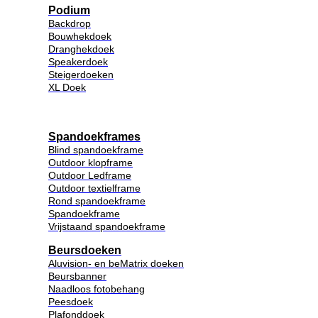
Podium
Backdrop
Bouwhekdoek
Dranghekdoek
Speakerdoek
Steigerdoeken
XL Doek
Spandoekframes
Blind spandoekframe
Outdoor klopframe
Outdoor Ledframe
Outdoor textielframe
Rond spandoekframe
Spandoekframe
Vrijstaand spandoekframe
Beursdoeken
Aluvision- en beMatrix doeken
Beursbanner
Naadloos fotobehang
Peesdoek
Plafonddoek