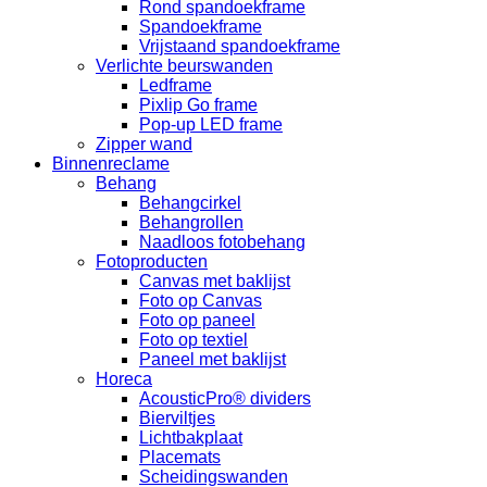
Rond spandoekframe
Spandoekframe
Vrijstaand spandoekframe
Verlichte beurswanden
Ledframe
Pixlip Go frame
Pop-up LED frame
Zipper wand
Binnenreclame
Behang
Behangcirkel
Behangrollen
Naadloos fotobehang
Fotoproducten
Canvas met baklijst
Foto op Canvas
Foto op paneel
Foto op textiel
Paneel met baklijst
Horeca
AcousticPro® dividers
Bierviltjes
Lichtbakplaat
Placemats
Scheidingswanden