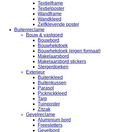
Textielframe
Textielposter
Wandframe
Wandkleed
Zelfklevende poster
Buitenreclame
Bouw & vastgoed
Bouwbord
Bouwhekdoek
Bouwhekdoek (eigen formaat)
Makelaarsbord
Makelaarsbord stickers
Steigerdoeken
Exterieur
Buitenkleed
Buitenkussen
Parasol
Picknickkleed
Tarp
Tuinposter
Zitzak
Gevelreclame
Aluminium bord
Freesletters
Gevelbord