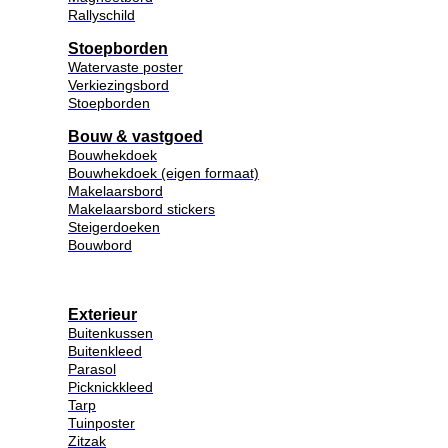
Rallyschild
Stoepborden
Watervaste poster
Verkiezingsbord
Stoepborden
Bouw & vastgoed
Bouwhekdoek
Bouwhekdoek (eigen formaat)
Makelaarsbord
Makelaarsbord stickers
Steigerdoeken
Bouwbord
Exterieur
Buitenkussen
Buitenkleed
Parasol
Picknickkleed
Tarp
Tuinposter
Zitzak