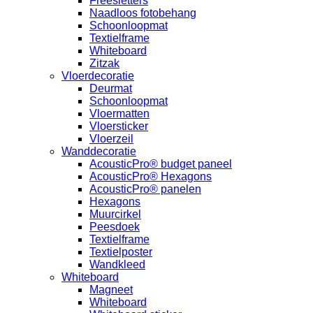
Freesletters
Naadloos fotobehang
Schoonloopmat
Textielframe
Whiteboard
Zitzak
Vloerdecoratie
Deurmat
Schoonloopmat
Vloermatten
Vloersticker
Vloerzeil
Wanddecoratie
AcousticPro® budget paneel
AcousticPro® Hexagons
AcousticPro® panelen
Hexagons
Muurcirkel
Peesdoek
Textielframe
Textielposter
Wandkleed
Whiteboard
Magneet
Whiteboard