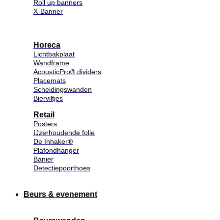
Roll up banners
X-Banner
Horeca
Lichtbakplaat
Wandframe
AcousticPro® dividers
Placemats
Scheidingswanden
Bierviltjes
Retail
Posters
IJzerhoudende folie
De Inhaker®
Plafondhanger
Banier
Detectiepoorthoes
Beurs & evenement