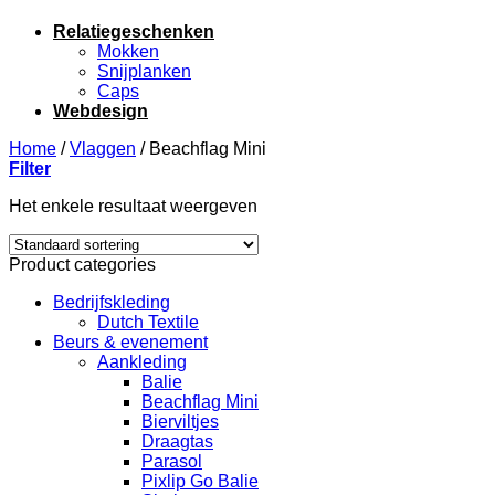
Relatiegeschenken
Mokken
Snijplanken
Caps
Webdesign
Home
/
Vlaggen
/
Beachflag Mini
Filter
Het enkele resultaat weergeven
Product categories
Bedrijfskleding
Dutch Textile
Beurs & evenement
Aankleding
Balie
Beachflag Mini
Bierviltjes
Draagtas
Parasol
Pixlip Go Balie