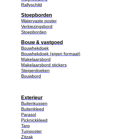
Rallyschild
Stoepborden
Watervaste poster
Verkiezingsbord
Stoepborden
Bouw & vastgoed
Bouwhekdoek
Bouwhekdoek (eigen formaat)
Makelaarsbord
Makelaarsbord stickers
Steigerdoeken
Bouwbord
Exterieur
Buitenkussen
Buitenkleed
Parasol
Picknickkleed
Tarp
Tuinposter
Zitzak