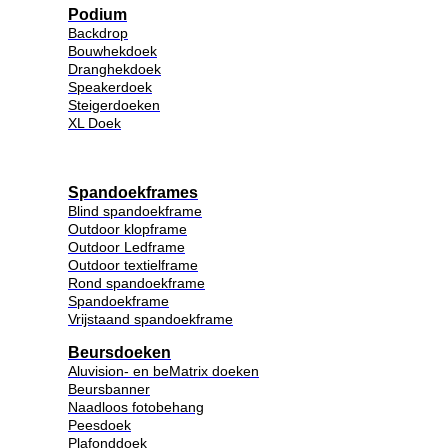
Podium
Backdrop
Bouwhekdoek
Dranghekdoek
Speakerdoek
Steigerdoeken
XL Doek
Spandoekframes
Blind spandoekframe
Outdoor klopframe
Outdoor Ledframe
Outdoor textielframe
Rond spandoekframe
Spandoekframe
Vrijstaand spandoekframe
Beursdoeken
Aluvision- en beMatrix doeken
Beursbanner
Naadloos fotobehang
Peesdoek
Plafonddoek