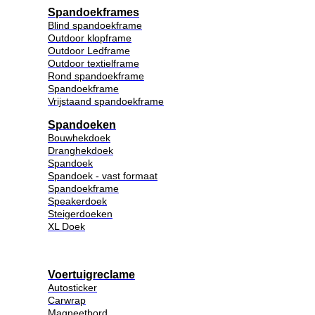
Spandoekframes
Blind spandoekframe
Outdoor klopframe
Outdoor Ledframe
Outdoor textielframe
Rond spandoekframe
Spandoekframe
Vrijstaand spandoekframe
Spandoeken
Bouwhekdoek
Dranghekdoek
Spandoek
Spandoek - vast formaat
Spandoekframe
Speakerdoek
Steigerdoeken
XL Doek
Voertuigreclame
Autosticker
Carwrap
Magneetbord