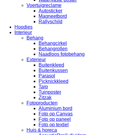
Voertuigreclame
Autosticker
Magneetbord
Rallyschild
Hoodies
Interieur
Behang
Behangcirkel
Behangrollen
Naadloos fotobehang
Exterieur
Buitenkleed
Buitenkussen
Parasol
Picknickkleed
Tarp
Tuinposter
Zitzak
Fotoproducten
Aluminium bord
Foto op Canvas
Foto op paneel
Foto op textiel
Huis & horeca