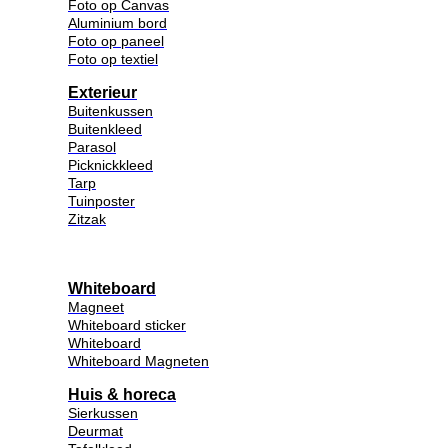
Foto op Canvas
Aluminium bord
Foto op paneel
Foto op textiel
Exterieur
Buitenkussen
Buitenkleed
Parasol
Picknickkleed
Tarp
Tuinposter
Zitzak
Whiteboard
Magneet
Whiteboard sticker
Whiteboard
Whiteboard Magneten
Huis & horeca
Sierkussen
Deurmat