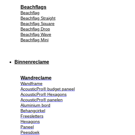
Beachflags
Beachflag
Beachflag Straight
Beachflag Square
Beachflag Drop
Beachflag Wave
Beachflag Mini
Binnenreclame
Wandreclame
Wandframe
AcousticPro® budget paneel
AcousticPro® Hexagons
AcousticPro® panelen
Aluminium bord
Behangcirkel
Freesletters
Hexagons
Paneel
Peesdoek