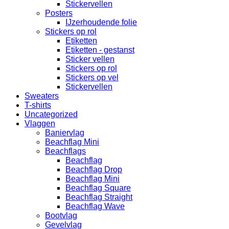
Stickervellen
Posters
IJzerhoudende folie
Stickers op rol
Etiketten
Etiketten - gestanst
Sticker vellen
Stickers op rol
Stickers op vel
Stickervellen
Sweaters
T-shirts
Uncategorized
Vlaggen
Baniervlag
Beachflag Mini
Beachflags
Beachflag
Beachflag Drop
Beachflag Mini
Beachflag Square
Beachflag Straight
Beachflag Wave
Bootvlag
Gevelvlag