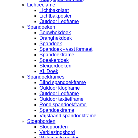
Lichtreclame
Lichtbakplaat
Lichtbakposter
Outdoor Ledframe
Spandoeken
Bouwhekdoek
Dranghekdoek
Spandoek
Spandoek - vast formaat
Spandoekframe
Speakerdoek
Steigerdoeken
XL Doek
Spandoekframes
Blind spandoekframe
Outdoor klopframe
Outdoor Ledframe
Outdoor textielframe
Rond spandoekframe
Spandoekframe
Vrijstaand spandoekframe
Stoepborden
Stoepborden
Verkiezingsbord
Watervaste poster