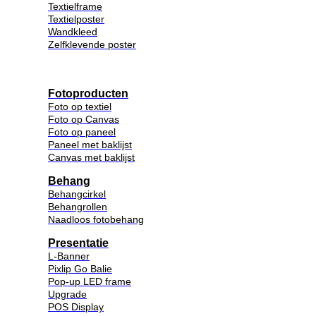
Textielframe
Textielposter
Wandkleed
Zelfklevende poster
Fotoproducten
Foto op textiel
Foto op Canvas
Foto op paneel
Paneel met baklijst
Canvas met baklijst
Behang
Behangcirkel
Behangrollen
Naadloos fotobehang
Presentatie
L-Banner
Pixlip Go Balie
Pop-up LED frame
Upgrade
POS Display