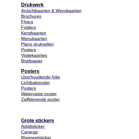
Drukwerk
Ansichtkaarten & Wenskaarten
Brochures
Flyers
Folders
Kerstkaarten
Menukaarten
Plano drukvellen
Posters
Visitekaartjes
Briefpapier
Posters
IJzerhoudende folie
Lichtbakposter
Posters
Watervaste poster
Zelfklevende poster
Grote stickers
Asfaltsticker
Carwrap
Magneetsticker