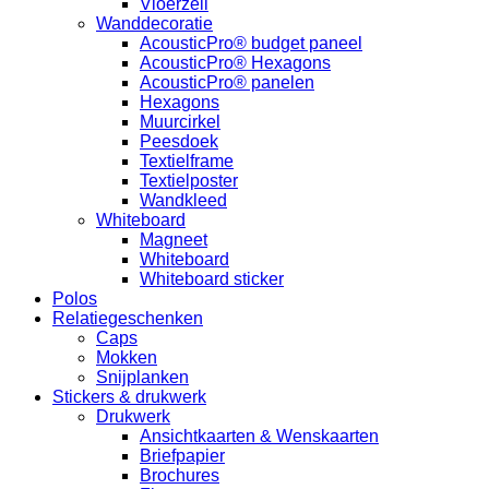
Vloerzeil
Wanddecoratie
AcousticPro® budget paneel
AcousticPro® Hexagons
AcousticPro® panelen
Hexagons
Muurcirkel
Peesdoek
Textielframe
Textielposter
Wandkleed
Whiteboard
Magneet
Whiteboard
Whiteboard sticker
Polos
Relatiegeschenken
Caps
Mokken
Snijplanken
Stickers & drukwerk
Drukwerk
Ansichtkaarten & Wenskaarten
Briefpapier
Brochures