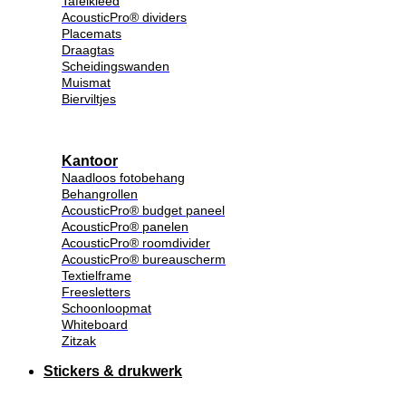
Tafelkleed
AcousticPro® dividers
Placemats
Draagtas
Scheidingswanden
Muismat
Bierviltjes
Kantoor
Naadloos fotobehang
Behangrollen
AcousticPro® budget paneel
AcousticPro® panelen
AcousticPro® roomdivider
AcousticPro® bureauscherm
Textielframe
Freesletters
Schoonloopmat
Whiteboard
Zitzak
Stickers & drukwerk