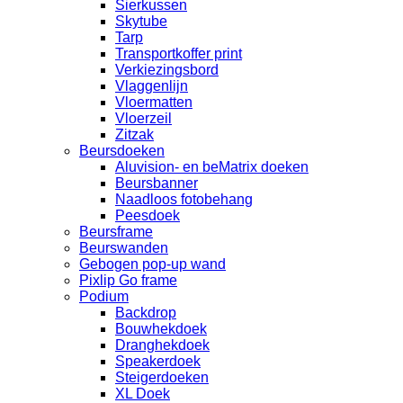
Sierkussen
Skytube
Tarp
Transportkoffer print
Verkiezingsbord
Vlaggenlijn
Vloermatten
Vloerzeil
Zitzak
Beursdoeken
Aluvision- en beMatrix doeken
Beursbanner
Naadloos fotobehang
Peesdoek
Beursframe
Beurswanden
Gebogen pop-up wand
Pixlip Go frame
Podium
Backdrop
Bouwhekdoek
Dranghekdoek
Speakerdoek
Steigerdoeken
XL Doek