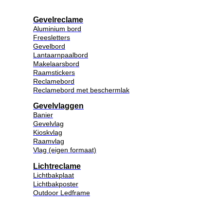
Gevelreclame
Aluminium bord
Freesletters
Gevelbord
Lantaarnpaalbord
Makelaarsbord
Raamstickers
Reclamebord
Reclamebord met beschermlak
Gevelvlaggen
Banier
Gevelvlag
Kioskvlag
Raamvlag
Vlag (eigen formaat)
Lichtreclame
Lichtbakplaat
Lichtbakposter
Outdoor Ledframe