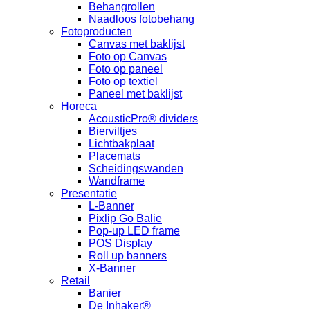
Behangrollen
Naadloos fotobehang
Fotoproducten
Canvas met baklijst
Foto op Canvas
Foto op paneel
Foto op textiel
Paneel met baklijst
Horeca
AcousticPro® dividers
Bierviltjes
Lichtbakplaat
Placemats
Scheidingswanden
Wandframe
Presentatie
L-Banner
Pixlip Go Balie
Pop-up LED frame
POS Display
Roll up banners
X-Banner
Retail
Banier
De Inhaker®