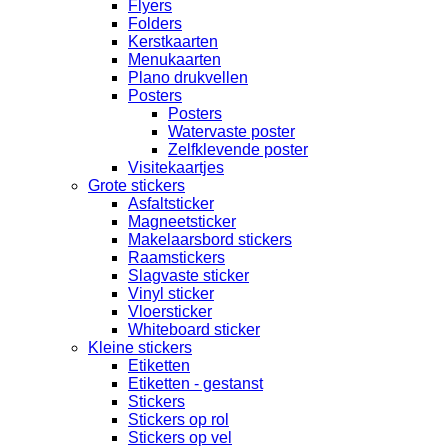
Flyers
Folders
Kerstkaarten
Menukaarten
Plano drukvellen
Posters
Posters
Watervaste poster
Zelfklevende poster
Visitekaartjes
Grote stickers
Asfaltsticker
Magneetsticker
Makelaarsbord stickers
Raamstickers
Slagvaste sticker
Vinyl sticker
Vloersticker
Whiteboard sticker
Kleine stickers
Etiketten
Etiketten - gestanst
Stickers
Stickers op rol
Stickers op vel