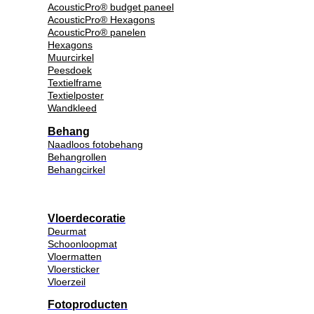
AcousticPro® budget paneel
AcousticPro® Hexagons
AcousticPro® panelen
Hexagons
Muurcirkel
Peesdoek
Textielframe
Textielposter
Wandkleed
Behang
Naadloos fotobehang
Behangrollen
Behangcirkel
Vloerdecoratie
Deurmat
Schoonloopmat
Vloermatten
Vloersticker
Vloerzeil
Fotoproducten