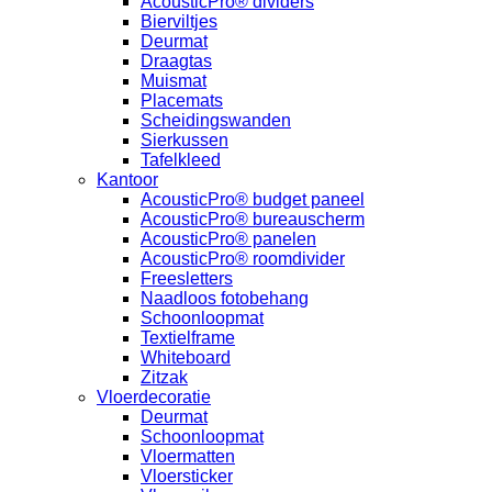
AcousticPro® dividers
Bierviltjes
Deurmat
Draagtas
Muismat
Placemats
Scheidingswanden
Sierkussen
Tafelkleed
Kantoor
AcousticPro® budget paneel
AcousticPro® bureauscherm
AcousticPro® panelen
AcousticPro® roomdivider
Freesletters
Naadloos fotobehang
Schoonloopmat
Textielframe
Whiteboard
Zitzak
Vloerdecoratie
Deurmat
Schoonloopmat
Vloermatten
Vloersticker