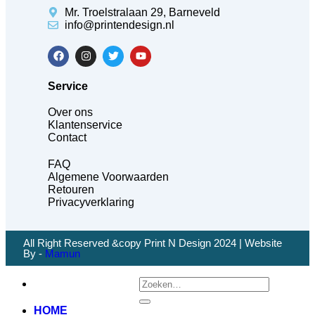
Mr. Troelstralaan 29, Barneveld
info@printendesign.nl
Service
Over ons
Klantenservice
Contact
FAQ
Algemene Voorwaarden
Retouren
Privacyverklaring
All Right Reserved &copy Print N Design 2024 | Website
By -
Mamun
HOME