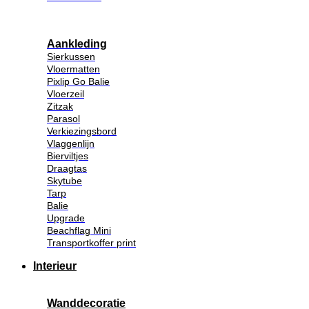
Aankleding
Sierkussen
Vloermatten
Pixlip Go Balie
Vloerzeil
Zitzak
Parasol
Verkiezingsbord
Vlaggenlijn
Bierviltjes
Draagtas
Skytube
Tarp
Balie
Upgrade
Beachflag Mini
Transportkoffer print
Interieur
Wanddecoratie