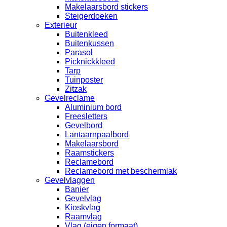
Makelaarsbord stickers
Steigerdoeken
Exterieur
Buitenkleed
Buitenkussen
Parasol
Picknickkleed
Tarp
Tuinposter
Zitzak
Gevelreclame
Aluminium bord
Freesletters
Gevelbord
Lantaarnpaalbord
Makelaarsbord
Raamstickers
Reclamebord
Reclamebord met beschermlak
Gevelvlaggen
Banier
Gevelvlag
Kioskvlag
Raamvlag
Vlag (eigen formaat)