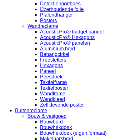
Detectiepoorthoes
IJzerhoudende folie
Plafondhanger
Posters
Wandreclame
AcousticPro® budget paneel
AcousticPro® Hexagons
AcousticPro® panelen
Aluminium bord
Behangcirkel
Freesletters
Hexagons
Paneel
Peesdoek
Textielframe
Textielposter
Wandframe
Wandkleed
Zelfklevende poster
Buitenreclame
Bouw & vastgoed
Bouwbord
Bouwhekdoek
Bouwhekdoek (eigen formaat)
Makelaarsbord