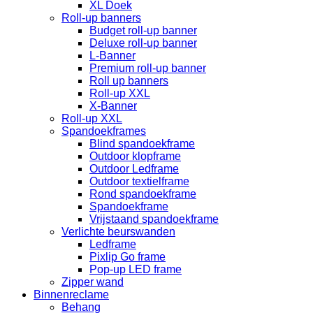
XL Doek
Roll-up banners
Budget roll-up banner
Deluxe roll-up banner
L-Banner
Premium roll-up banner
Roll up banners
Roll-up XXL
X-Banner
Roll-up XXL
Spandoekframes
Blind spandoekframe
Outdoor klopframe
Outdoor Ledframe
Outdoor textielframe
Rond spandoekframe
Spandoekframe
Vrijstaand spandoekframe
Verlichte beurswanden
Ledframe
Pixlip Go frame
Pop-up LED frame
Zipper wand
Binnenreclame
Behang