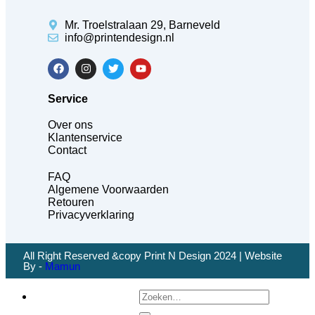
Mr. Troelstralaan 29, Barneveld
info@printendesign.nl
Service
Over ons
Klantenservice
Contact
FAQ
Algemene Voorwaarden
Retouren
Privacyverklaring
All Right Reserved &copy Print N Design 2024 | Website
By -
Mamun