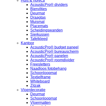
Huis & horeca
AcousticPro® dividers
Bierviltjes
Deurmat
Draagtas
Muismat
Placemats
Scheidingswanden
Sierkussen
Tafelkleed
Kantoor
AcousticPro® budget paneel
AcousticPro® bureauscherm
AcousticPro® panelen
AcousticPro® roomdivider
Freesletters
Naadloos fotobehang
Schoonloopmat
Textielframe
Whiteboard
Zitzak
Vloerdecoratie
Deurmat
Schoonloopmat
Vloermatten