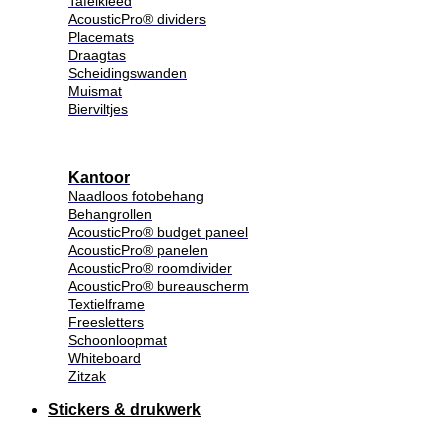
Tafelkleed
AcousticPro® dividers
Placemats
Draagtas
Scheidingswanden
Muismat
Bierviltjes
Kantoor
Naadloos fotobehang
Behangrollen
AcousticPro® budget paneel
AcousticPro® panelen
AcousticPro® roomdivider
AcousticPro® bureauscherm
Textielframe
Freesletters
Schoonloopmat
Whiteboard
Zitzak
Stickers & drukwerk