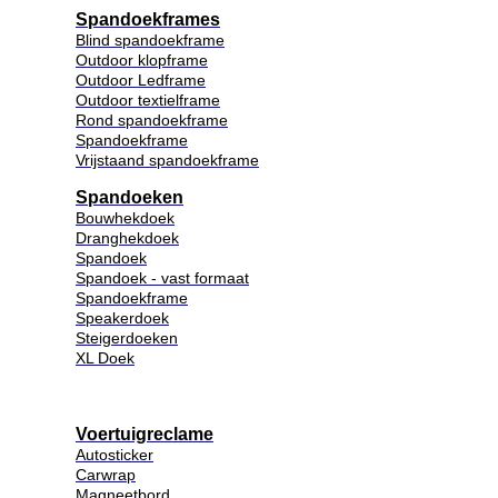
Spandoekframes
Blind spandoekframe
Outdoor klopframe
Outdoor Ledframe
Outdoor textielframe
Rond spandoekframe
Spandoekframe
Vrijstaand spandoekframe
Spandoeken
Bouwhekdoek
Dranghekdoek
Spandoek
Spandoek - vast formaat
Spandoekframe
Speakerdoek
Steigerdoeken
XL Doek
Voertuigreclame
Autosticker
Carwrap
Magneetbord