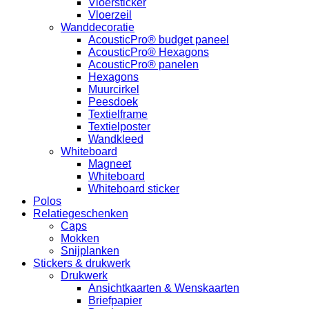
Vloersticker
Vloerzeil
Wanddecoratie
AcousticPro® budget paneel
AcousticPro® Hexagons
AcousticPro® panelen
Hexagons
Muurcirkel
Peesdoek
Textielframe
Textielposter
Wandkleed
Whiteboard
Magneet
Whiteboard
Whiteboard sticker
Polos
Relatiegeschenken
Caps
Mokken
Snijplanken
Stickers & drukwerk
Drukwerk
Ansichtkaarten & Wenskaarten
Briefpapier