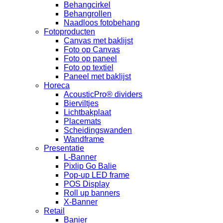
Behangcirkel
Behangrollen
Naadloos fotobehang
Fotoproducten
Canvas met baklijst
Foto op Canvas
Foto op paneel
Foto op textiel
Paneel met baklijst
Horeca
AcousticPro® dividers
Bierviltjes
Lichtbakplaat
Placemats
Scheidingswanden
Wandframe
Presentatie
L-Banner
Pixlip Go Balie
Pop-up LED frame
POS Display
Roll up banners
X-Banner
Retail
Banier