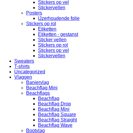
Stickers op vel
Stickervellen
Posters
IJzerhoudende folie
Stickers op rol
Etiketten
Etiketten - gestanst
Sticker vellen
Stickers op rol
Stickers op vel
Stickervellen
Sweaters
T-shirts
Uncategorized
Vlaggen
Baniervlag
Beachflag Mini
Beachflags
Beachflag
Beachflag Drop
Beachflag Mini
Beachflag Square
Beachflag Straight
Beachflag Wave
Bootvlag