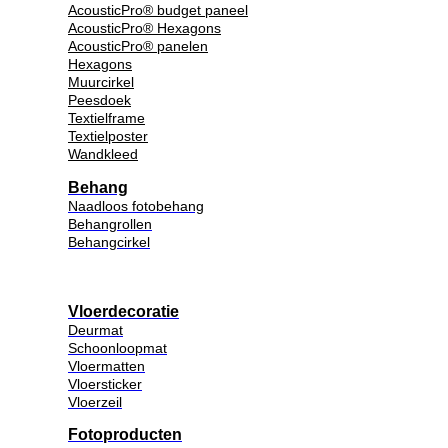
AcousticPro® budget paneel
AcousticPro® Hexagons
AcousticPro® panelen
Hexagons
Muurcirkel
Peesdoek
Textielframe
Textielposter
Wandkleed
Behang
Naadloos fotobehang
Behangrollen
Behangcirkel
Vloerdecoratie
Deurmat
Schoonloopmat
Vloermatten
Vloersticker
Vloerzeil
Fotoproducten