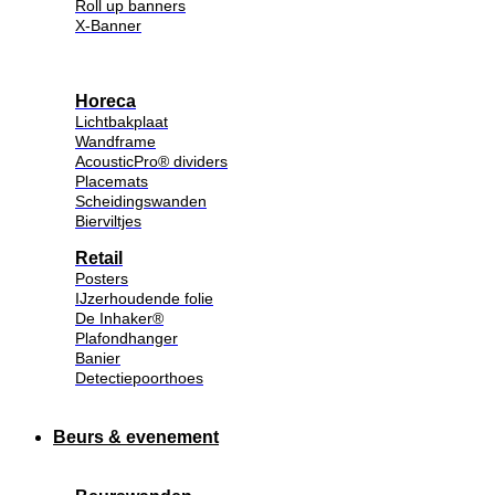
Roll up banners
X-Banner
Horeca
Lichtbakplaat
Wandframe
AcousticPro® dividers
Placemats
Scheidingswanden
Bierviltjes
Retail
Posters
IJzerhoudende folie
De Inhaker®
Plafondhanger
Banier
Detectiepoorthoes
Beurs & evenement