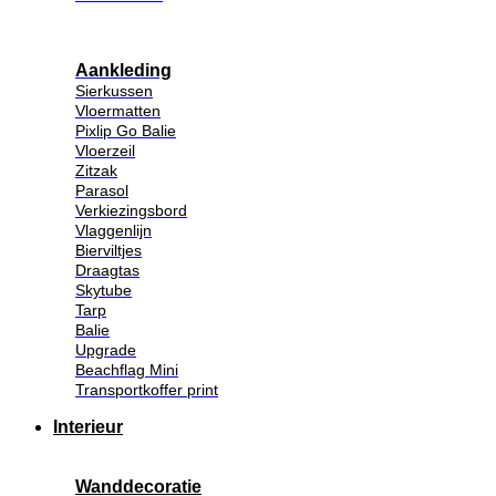
Aankleding
Sierkussen
Vloermatten
Pixlip Go Balie
Vloerzeil
Zitzak
Parasol
Verkiezingsbord
Vlaggenlijn
Bierviltjes
Draagtas
Skytube
Tarp
Balie
Upgrade
Beachflag Mini
Transportkoffer print
Interieur
Wanddecoratie