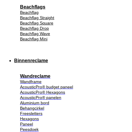
Beachflags
Beachflag
Beachflag Straight
Beachflag Square
Beachflag Drop
Beachflag Wave
Beachflag Mini
Binnenreclame
Wandreclame
Wandframe
AcousticPro® budget paneel
AcousticPro® Hexagons
AcousticPro® panelen
Aluminium bord
Behangcirkel
Freesletters
Hexagons
Paneel
Peesdoek