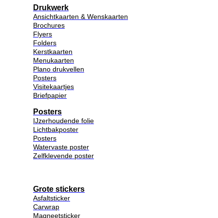
Drukwerk
Ansichtkaarten & Wenskaarten
Brochures
Flyers
Folders
Kerstkaarten
Menukaarten
Plano drukvellen
Posters
Visitekaartjes
Briefpapier
Posters
IJzerhoudende folie
Lichtbakposter
Posters
Watervaste poster
Zelfklevende poster
Grote stickers
Asfaltsticker
Carwrap
Magneetsticker