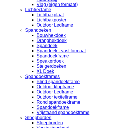
Vlag (eigen formaat)
Lichtreclame
Lichtbakplaat
Lichtbakposter
Outdoor Ledframe
Spandoeken
Bouwhekdoek
Dranghekdoek
Spandoek
Spandoek - vast formaat
Spandoekframe
Speakerdoek
Steigerdoeken
XL Doek
Spandoekframes
Blind spandoekframe
Outdoor klopframe
Outdoor Ledframe
Outdoor textielframe
Rond spandoekframe
Spandoekframe
Vrijstaand spandoekframe
Stoepborden
Stoepborden
Verkiezingsbord