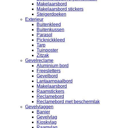
Makelaarsbord
Makelaarsbord stickers
Steigerdoeken
Exterieur
Buitenkleed
Buitenkussen
Parasol
Picknickkleed
Tarp
Tuinposter
Zitzak
Gevelreclame
Aluminium bord
Freesletters
Gevelbord
Lantaarnpaalbord
Makelaarsbord
Raamstickers
Reclamebord
Reclamebord met beschermlak
Gevelvlaggen
Banier
Gevelvlag
Kioskvlag
Raamvlag