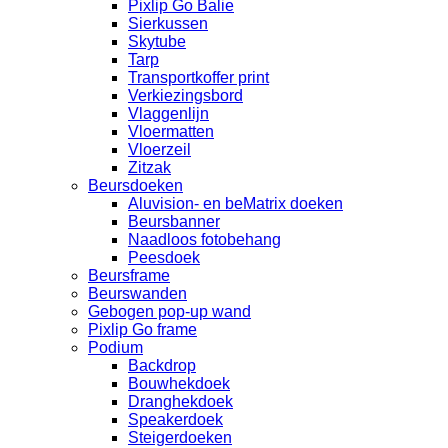
Pixlip Go Balie
Sierkussen
Skytube
Tarp
Transportkoffer print
Verkiezingsbord
Vlaggenlijn
Vloermatten
Vloerzeil
Zitzak
Beursdoeken
Aluvision- en beMatrix doeken
Beursbanner
Naadloos fotobehang
Peesdoek
Beursframe
Beurswanden
Gebogen pop-up wand
Pixlip Go frame
Podium
Backdrop
Bouwhekdoek
Dranghekdoek
Speakerdoek
Steigerdoeken