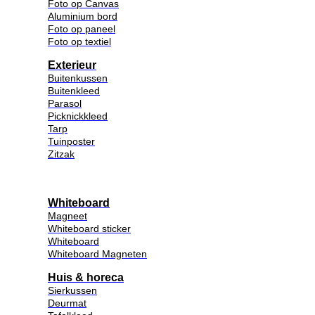
Foto op Canvas
Aluminium bord
Foto op paneel
Foto op textiel
Exterieur
Buitenkussen
Buitenkleed
Parasol
Picknickkleed
Tarp
Tuinposter
Zitzak
Whiteboard
Magneet
Whiteboard sticker
Whiteboard
Whiteboard Magneten
Huis & horeca
Sierkussen
Deurmat