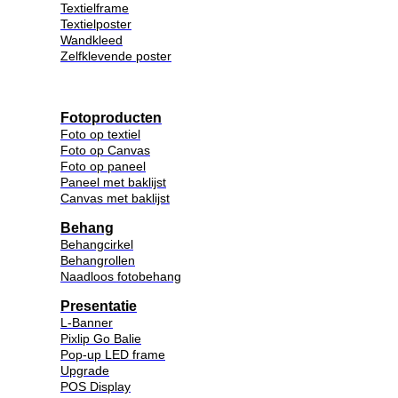
Textielframe
Textielposter
Wandkleed
Zelfklevende poster
Fotoproducten
Foto op textiel
Foto op Canvas
Foto op paneel
Paneel met baklijst
Canvas met baklijst
Behang
Behangcirkel
Behangrollen
Naadloos fotobehang
Presentatie
L-Banner
Pixlip Go Balie
Pop-up LED frame
Upgrade
POS Display