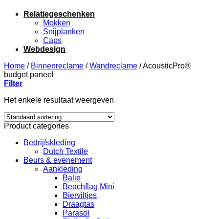
Relatiegeschenken
Mokken
Snijplanken
Caps
Webdesign
Home
/
Binnenreclame
/
Wandreclame
/
AcousticPro®
budget paneel
Filter
Het enkele resultaat weergeven
Product categories
Bedrijfskleding
Dutch Textile
Beurs & evenement
Aankleding
Balie
Beachflag Mini
Bierviltjes
Draagtas
Parasol