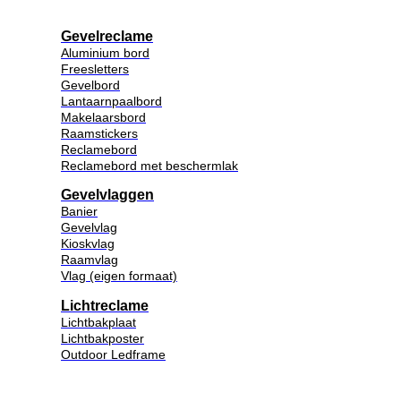
Gevelreclame
Aluminium bord
Freesletters
Gevelbord
Lantaarnpaalbord
Makelaarsbord
Raamstickers
Reclamebord
Reclamebord met beschermlak
Gevelvlaggen
Banier
Gevelvlag
Kioskvlag
Raamvlag
Vlag (eigen formaat)
Lichtreclame
Lichtbakplaat
Lichtbakposter
Outdoor Ledframe