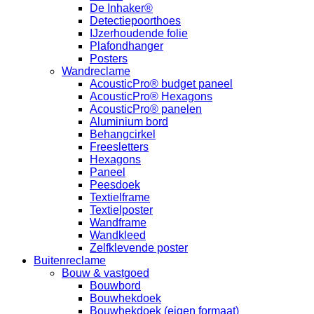
De Inhaker®
Detectiepoorthoes
IJzerhoudende folie
Plafondhanger
Posters
Wandreclame
AcousticPro® budget paneel
AcousticPro® Hexagons
AcousticPro® panelen
Aluminium bord
Behangcirkel
Freesletters
Hexagons
Paneel
Peesdoek
Textielframe
Textielposter
Wandframe
Wandkleed
Zelfklevende poster
Buitenreclame
Bouw & vastgoed
Bouwbord
Bouwhekdoek
Bouwhekdoek (eigen formaat)