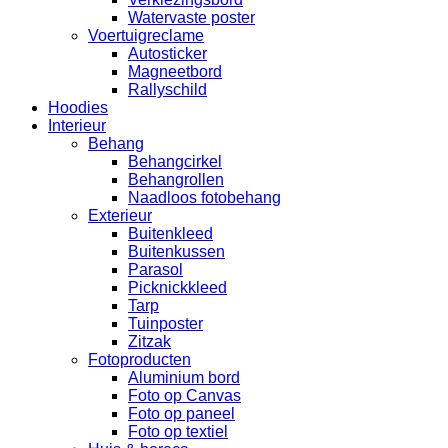
Watervaste poster
Voertuigreclame
Autosticker
Magneetbord
Rallyschild
Hoodies
Interieur
Behang
Behangcirkel
Behangrollen
Naadloos fotobehang
Exterieur
Buitenkleed
Buitenkussen
Parasol
Picknickkleed
Tarp
Tuinposter
Zitzak
Fotoproducten
Aluminium bord
Foto op Canvas
Foto op paneel
Foto op textiel