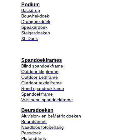
Podium
Backdrop
Bouwhekdoek
Dranghekdoek
Speakerdoek
Steigerdoeken
XL Doek
Spandoekframes
Blind spandoekframe
Outdoor klopframe
Outdoor Ledframe
Outdoor textielframe
Rond spandoekframe
Spandoekframe
Vrijstaand spandoekframe
Beursdoeken
Aluvision- en beMatrix doeken
Beursbanner
Naadloos fotobehang
Peesdoek
Plafonddoek