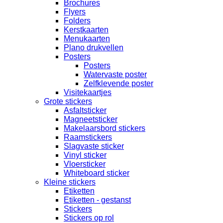
Brochures
Flyers
Folders
Kerstkaarten
Menukaarten
Plano drukvellen
Posters
Posters
Watervaste poster
Zelfklevende poster
Visitekaartjes
Grote stickers
Asfaltsticker
Magneetsticker
Makelaarsbord stickers
Raamstickers
Slagvaste sticker
Vinyl sticker
Vloersticker
Whiteboard sticker
Kleine stickers
Etiketten
Etiketten - gestanst
Stickers
Stickers op rol