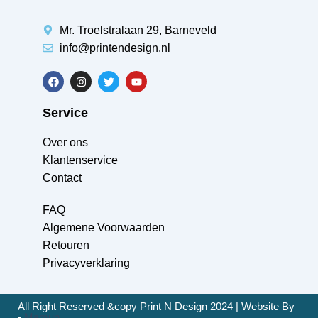
Mr. Troelstralaan 29, Barneveld
info@printendesign.nl
Service
Over ons
Klantenservice
Contact
FAQ
Algemene Voorwaarden
Retouren
Privacyverklaring
All Right Reserved &copy Print N Design 2024 | Website By
-
Mamun