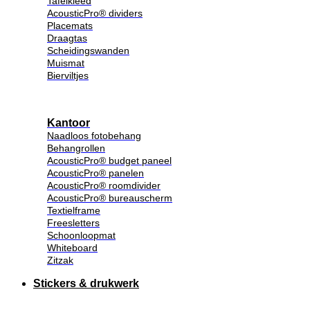
Tafelkleed
AcousticPro® dividers
Placemats
Draagtas
Scheidingswanden
Muismat
Bierviltjes
Kantoor
Naadloos fotobehang
Behangrollen
AcousticPro® budget paneel
AcousticPro® panelen
AcousticPro® roomdivider
AcousticPro® bureauscherm
Textielframe
Freesletters
Schoonloopmat
Whiteboard
Zitzak
Stickers & drukwerk