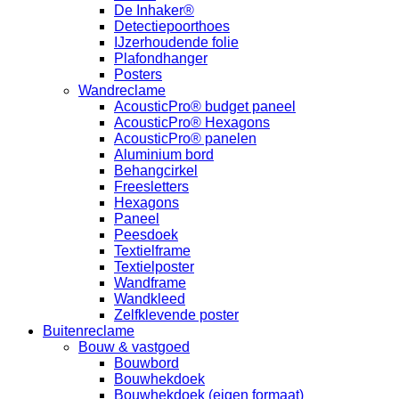
De Inhaker®
Detectiepoorthoes
IJzerhoudende folie
Plafondhanger
Posters
Wandreclame
AcousticPro® budget paneel
AcousticPro® Hexagons
AcousticPro® panelen
Aluminium bord
Behangcirkel
Freesletters
Hexagons
Paneel
Peesdoek
Textielframe
Textielposter
Wandframe
Wandkleed
Zelfklevende poster
Buitenreclame
Bouw & vastgoed
Bouwbord
Bouwhekdoek
Bouwhekdoek (eigen formaat)