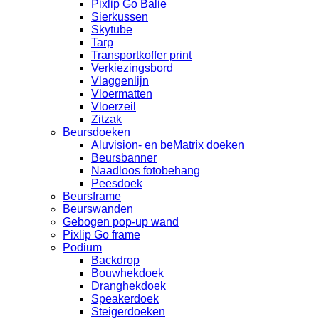
Pixlip Go Balie
Sierkussen
Skytube
Tarp
Transportkoffer print
Verkiezingsbord
Vlaggenlijn
Vloermatten
Vloerzeil
Zitzak
Beursdoeken
Aluvision- en beMatrix doeken
Beursbanner
Naadloos fotobehang
Peesdoek
Beursframe
Beurswanden
Gebogen pop-up wand
Pixlip Go frame
Podium
Backdrop
Bouwhekdoek
Dranghekdoek
Speakerdoek
Steigerdoeken