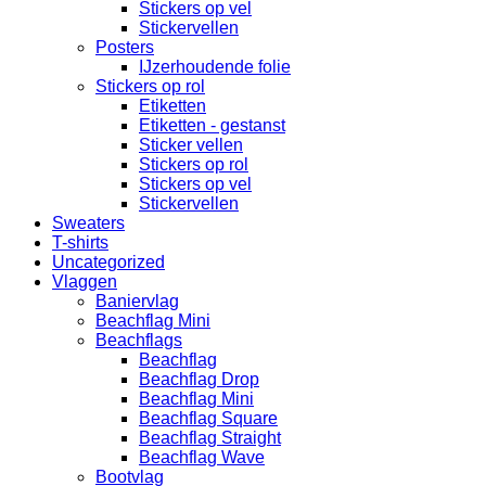
Stickers op vel
Stickervellen
Posters
IJzerhoudende folie
Stickers op rol
Etiketten
Etiketten - gestanst
Sticker vellen
Stickers op rol
Stickers op vel
Stickervellen
Sweaters
T-shirts
Uncategorized
Vlaggen
Baniervlag
Beachflag Mini
Beachflags
Beachflag
Beachflag Drop
Beachflag Mini
Beachflag Square
Beachflag Straight
Beachflag Wave
Bootvlag