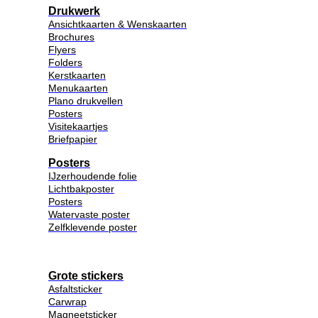
Drukwerk
Ansichtkaarten & Wenskaarten
Brochures
Flyers
Folders
Kerstkaarten
Menukaarten
Plano drukvellen
Posters
Visitekaartjes
Briefpapier
Posters
IJzerhoudende folie
Lichtbakposter
Posters
Watervaste poster
Zelfklevende poster
Grote stickers
Asfaltsticker
Carwrap
Magneetsticker