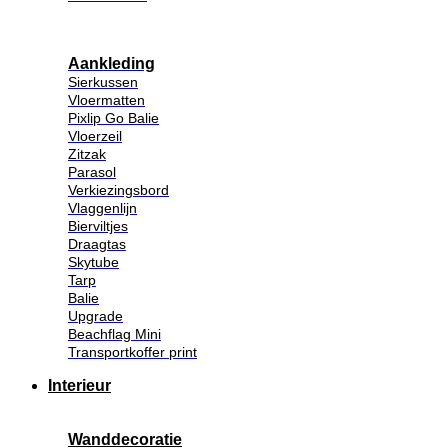
Aankleding
Sierkussen
Vloermatten
Pixlip Go Balie
Vloerzeil
Zitzak
Parasol
Verkiezingsbord
Vlaggenlijn
Bierviltjes
Draagtas
Skytube
Tarp
Balie
Upgrade
Beachflag Mini
Transportkoffer print
Interieur
Wanddecoratie