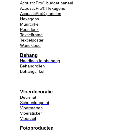
AcousticPro® budget paneel
AcousticPro® Hexagons
AcousticPro® panelen
Hexagons
Muurcirkel
Peesdoek
Textielframe
Textielposter
Wandkleed
Behang
Naadloos fotobehang
Behangrollen
Behangcirkel
Vloerdecoratie
Deurmat
Schoonloopmat
Vloermatten
Vloersticker
Vloerzeil
Fotoproducten