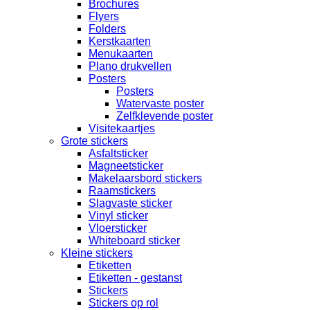
Brochures
Flyers
Folders
Kerstkaarten
Menukaarten
Plano drukvellen
Posters
Posters
Watervaste poster
Zelfklevende poster
Visitekaartjes
Grote stickers
Asfaltsticker
Magneetsticker
Makelaarsbord stickers
Raamstickers
Slagvaste sticker
Vinyl sticker
Vloersticker
Whiteboard sticker
Kleine stickers
Etiketten
Etiketten - gestanst
Stickers
Stickers op rol