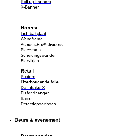
Roll up banners
X-Banner
Horeca
Lichtbakplaat
Wandframe
AcousticPro® dividers
Placemats
Scheidingswanden
Bierviltjes
Retail
Posters
IJzerhoudende folie
De Inhaker®
Plafondhanger
Banier
Detectiepoorthoes
Beurs & evenement