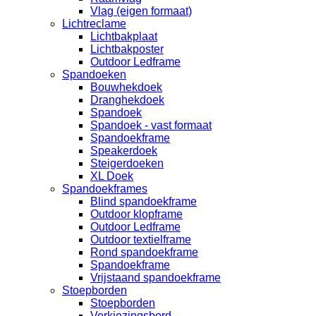
Vlag (eigen formaat)
Lichtreclame
Lichtbakplaat
Lichtbakposter
Outdoor Ledframe
Spandoeken
Bouwhekdoek
Dranghekdoek
Spandoek
Spandoek - vast formaat
Spandoekframe
Speakerdoek
Steigerdoeken
XL Doek
Spandoekframes
Blind spandoekframe
Outdoor klopframe
Outdoor Ledframe
Outdoor textielframe
Rond spandoekframe
Spandoekframe
Vrijstaand spandoekframe
Stoepborden
Stoepborden
Verkiezingsbord