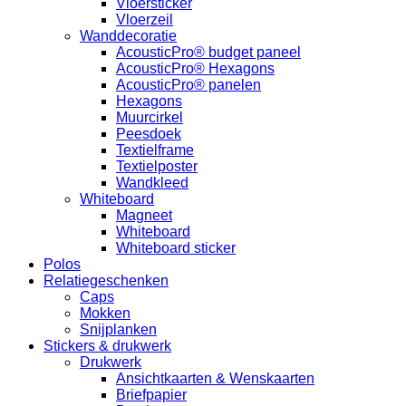
Vloersticker
Vloerzeil
Wanddecoratie
AcousticPro® budget paneel
AcousticPro® Hexagons
AcousticPro® panelen
Hexagons
Muurcirkel
Peesdoek
Textielframe
Textielposter
Wandkleed
Whiteboard
Magneet
Whiteboard
Whiteboard sticker
Polos
Relatiegeschenken
Caps
Mokken
Snijplanken
Stickers & drukwerk
Drukwerk
Ansichtkaarten & Wenskaarten
Briefpapier