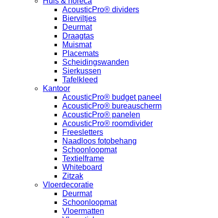
Huis & horeca
AcousticPro® dividers
Bierviltjes
Deurmat
Draagtas
Muismat
Placemats
Scheidingswanden
Sierkussen
Tafelkleed
Kantoor
AcousticPro® budget paneel
AcousticPro® bureauscherm
AcousticPro® panelen
AcousticPro® roomdivider
Freesletters
Naadloos fotobehang
Schoonloopmat
Textielframe
Whiteboard
Zitzak
Vloerdecoratie
Deurmat
Schoonloopmat
Vloermatten