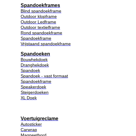
Spandoekframes
Blind spandoekframe
Outdoor klopframe
Outdoor Ledframe
Outdoor textielframe
Rond spandoekframe
Spandoekframe
Vrijstaand spandoekframe
Spandoeken
Bouwhekdoek
Dranghekdoek
Spandoek
Spandoek - vast formaat
Spandoekframe
Speakerdoek
Steigerdoeken
XL Doek
Voertuigreclame
Autosticker
Carwrap
Magneetbord