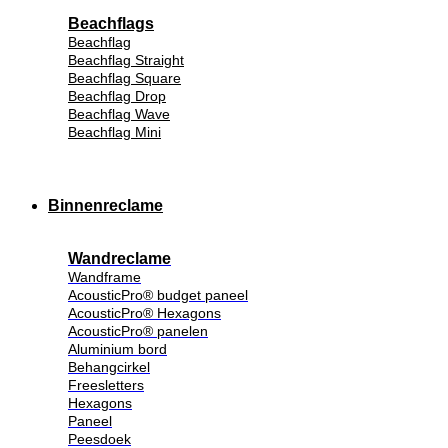
Beachflags
Beachflag
Beachflag Straight
Beachflag Square
Beachflag Drop
Beachflag Wave
Beachflag Mini
Binnenreclame
Wandreclame
Wandframe
AcousticPro® budget paneel
AcousticPro® Hexagons
AcousticPro® panelen
Aluminium bord
Behangcirkel
Freesletters
Hexagons
Paneel
Peesdoek