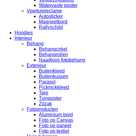
Watervaste poster
Voertuigreclame
Autosticker
Magneetbord
Rallyschild
Hoodies
Interieur
Behang
Behangcirkel
Behangrollen
Naadloos fotobehang
Exterieur
Buitenkleed
Buitenkussen
Parasol
Picknickkleed
Tarp
Tuinposter
Zitzak
Fotoproducten
Aluminium bord
Foto op Canvas
Foto op paneel
Foto op textiel