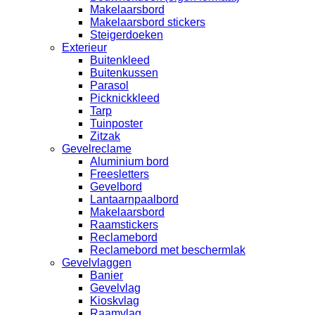
Makelaarsbord
Makelaarsbord stickers
Steigerdoeken
Exterieur
Buitenkleed
Buitenkussen
Parasol
Picknickkleed
Tarp
Tuinposter
Zitzak
Gevelreclame
Aluminium bord
Freesletters
Gevelbord
Lantaarnpaalbord
Makelaarsbord
Raamstickers
Reclamebord
Reclamebord met beschermlak
Gevelvlaggen
Banier
Gevelvlag
Kioskvlag
Raamvlag