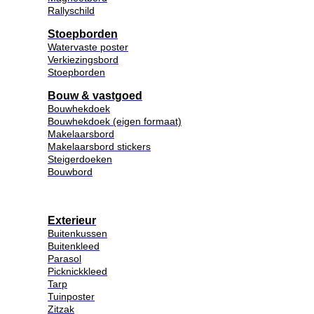
Rallyschild
Stoepborden
Watervaste poster
Verkiezingsbord
Stoepborden
Bouw & vastgoed
Bouwhekdoek
Bouwhekdoek (eigen formaat)
Makelaarsbord
Makelaarsbord stickers
Steigerdoeken
Bouwbord
Exterieur
Buitenkussen
Buitenkleed
Parasol
Picknickkleed
Tarp
Tuinposter
Zitzak