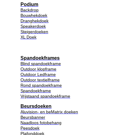
Podium
Backdrop
Bouwhekdoek
Dranghekdoek
Speakerdoek
Steigerdoeken
XL Doek
Spandoekframes
Blind spandoekframe
Outdoor klopframe
Outdoor Ledframe
Outdoor textielframe
Rond spandoekframe
Spandoekframe
Vrijstaand spandoekframe
Beursdoeken
Aluvision- en beMatrix doeken
Beursbanner
Naadloos fotobehang
Peesdoek
Plafonddoek