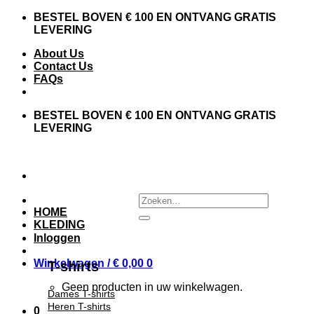
Skip
BESTEL BOVEN € 100 EN ONTVANG GRATIS
to
LEVERING
content
About Us
Contact Us
FAQs
BESTEL BOVEN € 100 EN ONTVANG GRATIS
LEVERING
Zoeken
naar:
HOME
KLEDING
Inloggen
Winkelwagen /
€
0,00
0
T-shirts
Geen producten in uw winkelwagen.
Dames T-shirts
Heren T-shirts
0