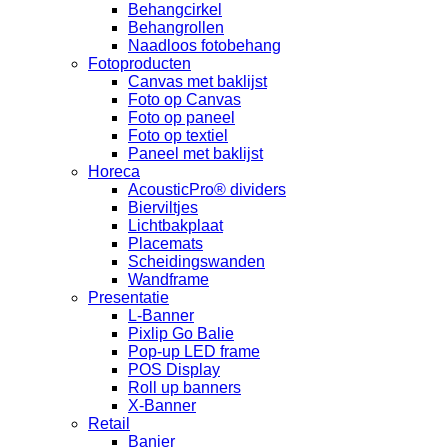
Behangcirkel
Behangrollen
Naadloos fotobehang
Fotoproducten
Canvas met baklijst
Foto op Canvas
Foto op paneel
Foto op textiel
Paneel met baklijst
Horeca
AcousticPro® dividers
Bierviltjes
Lichtbakplaat
Placemats
Scheidingswanden
Wandframe
Presentatie
L-Banner
Pixlip Go Balie
Pop-up LED frame
POS Display
Roll up banners
X-Banner
Retail
Banier