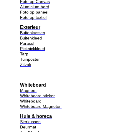
Foto op Canvas
Aluminium bord
Foto op paneel
Foto op textiel
Exterieur
Buitenkussen
Buitenkleed
Parasol
Picknickkleed
Tarp
Tuinposter
Zitzak
Whiteboard
Magneet
Whiteboard sticker
Whiteboard
Whiteboard Magneten
Huis & horeca
Sierkussen
Deurmat