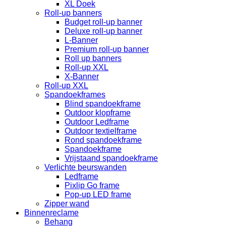
XL Doek
Roll-up banners
Budget roll-up banner
Deluxe roll-up banner
L-Banner
Premium roll-up banner
Roll up banners
Roll-up XXL
X-Banner
Roll-up XXL
Spandoekframes
Blind spandoekframe
Outdoor klopframe
Outdoor Ledframe
Outdoor textielframe
Rond spandoekframe
Spandoekframe
Vrijstaand spandoekframe
Verlichte beurswanden
Ledframe
Pixlip Go frame
Pop-up LED frame
Zipper wand
Binnenreclame
Behang