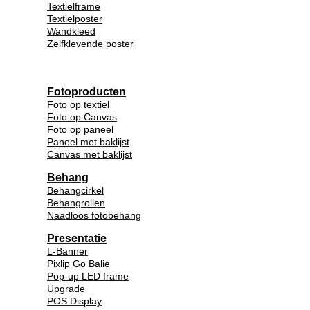
Textielframe
Textielposter
Wandkleed
Zelfklevende poster
Fotoproducten
Foto op textiel
Foto op Canvas
Foto op paneel
Paneel met baklijst
Canvas met baklijst
Behang
Behangcirkel
Behangrollen
Naadloos fotobehang
Presentatie
L-Banner
Pixlip Go Balie
Pop-up LED frame
Upgrade
POS Display