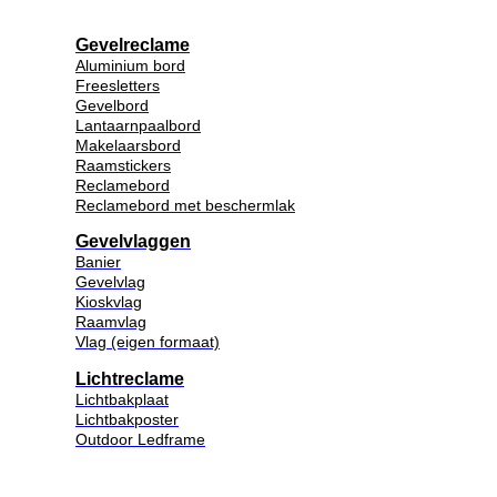
Gevelreclame
Aluminium bord
Freesletters
Gevelbord
Lantaarnpaalbord
Makelaarsbord
Raamstickers
Reclamebord
Reclamebord met beschermlak
Gevelvlaggen
Banier
Gevelvlag
Kioskvlag
Raamvlag
Vlag (eigen formaat)
Lichtreclame
Lichtbakplaat
Lichtbakposter
Outdoor Ledframe