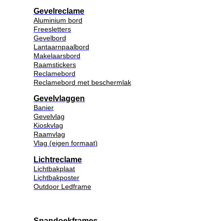
Gevelreclame
Aluminium bord
Freesletters
Gevelbord
Lantaarnpaalbord
Makelaarsbord
Raamstickers
Reclamebord
Reclamebord met beschermlak
Gevelvlaggen
Banier
Gevelvlag
Kioskvlag
Raamvlag
Vlag (eigen formaat)
Lichtreclame
Lichtbakplaat
Lichtbakposter
Outdoor Ledframe
Spandoekframes