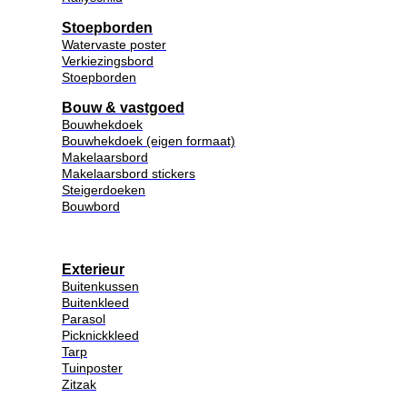
Stoepborden
Watervaste poster
Verkiezingsbord
Stoepborden
Bouw & vastgoed
Bouwhekdoek
Bouwhekdoek (eigen formaat)
Makelaarsbord
Makelaarsbord stickers
Steigerdoeken
Bouwbord
Exterieur
Buitenkussen
Buitenkleed
Parasol
Picknickkleed
Tarp
Tuinposter
Zitzak