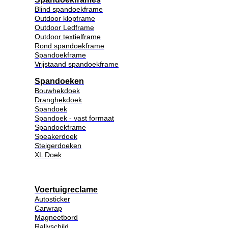
Blind spandoekframe
Outdoor klopframe
Outdoor Ledframe
Outdoor textielframe
Rond spandoekframe
Spandoekframe
Vrijstaand spandoekframe
Spandoeken
Bouwhekdoek
Dranghekdoek
Spandoek
Spandoek - vast formaat
Spandoekframe
Speakerdoek
Steigerdoeken
XL Doek
Voertuigreclame
Autosticker
Carwrap
Magneetbord
Rallyschild