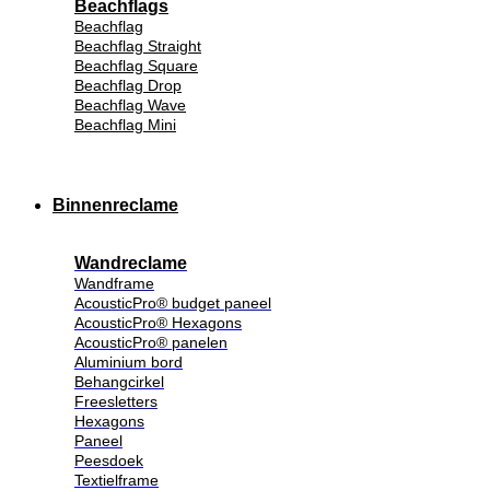
Beachflags
Beachflag
Beachflag Straight
Beachflag Square
Beachflag Drop
Beachflag Wave
Beachflag Mini
Binnenreclame
Wandreclame
Wandframe
AcousticPro® budget paneel
AcousticPro® Hexagons
AcousticPro® panelen
Aluminium bord
Behangcirkel
Freesletters
Hexagons
Paneel
Peesdoek
Textielframe