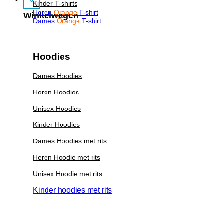
Kinder T-shirts
Heren
Orange
T-shirt
Winkelwagen
Dames
Orange
T-shirt
Hoodies
Dames Hoodies
Heren Hoodies
Unisex Hoodies
Kinder Hoodies
Dames Hoodies met rits
Heren Hoodie met rits
Unisex Hoodie met rits
Kinder hoodies met rits