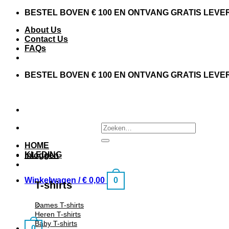
BESTEL BOVEN € 100 EN ONTVANG GRATIS LEVE
About Us
Contact Us
FAQs
BESTEL BOVEN € 100 EN ONTVANG GRATIS LEVE
HOME
KLEDING
Inloggen
Winkelwagen /
€
0,00
0
T-shirts
Dames T-shirts
Heren T-shirts
Baby T-shirts
0