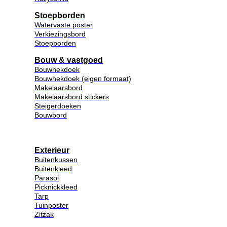
Stoepborden
Watervaste poster
Verkiezingsbord
Stoepborden
Bouw & vastgoed
Bouwhekdoek
Bouwhekdoek (eigen formaat)
Makelaarsbord
Makelaarsbord stickers
Steigerdoeken
Bouwbord
Exterieur
Buitenkussen
Buitenkleed
Parasol
Picknickkleed
Tarp
Tuinposter
Zitzak