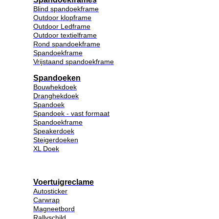
Blind spandoekframe
Outdoor klopframe
Outdoor Ledframe
Outdoor textielframe
Rond spandoekframe
Spandoekframe
Vrijstaand spandoekframe
Spandoeken
Bouwhekdoek
Dranghekdoek
Spandoek
Spandoek - vast formaat
Spandoekframe
Speakerdoek
Steigerdoeken
XL Doek
Voertuigreclame
Autosticker
Carwrap
Magneetbord
Rallyschild