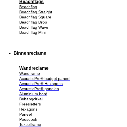
Beachflags
Beachflag
Beachflag Straight
Beachflag Square
Beachflag Drop
Beachflag Wave
Beachflag Mini
Binnenreclame
Wandreclame
Wandframe
AcousticPro® budget paneel
AcousticPro® Hexagons
AcousticPro® panelen
Aluminium bord
Behangcirkel
Freesletters
Hexagons
Paneel
Peesdoek
Textielframe