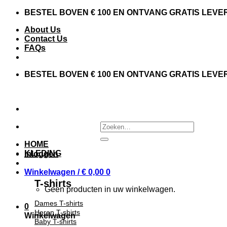
Skip
BESTEL BOVEN € 100 EN ONTVANG GRATIS LEVE
to
About Us
content
Contact Us
FAQs
BESTEL BOVEN € 100 EN ONTVANG GRATIS LEVE
Zoeken
naar:
HOME
KLEDING
Inloggen
Winkelwagen /
€
0,00
0
T-shirts
Geen producten in uw winkelwagen.
Dames T-shirts
0
Heren T-shirts
Winkelwagen
Baby T-shirts