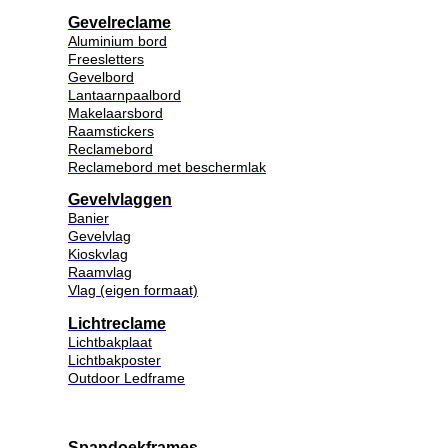
Gevelreclame
Aluminium bord
Freesletters
Gevelbord
Lantaarnpaalbord
Makelaarsbord
Raamstickers
Reclamebord
Reclamebord met beschermlak
Gevelvlaggen
Banier
Gevelvlag
Kioskvlag
Raamvlag
Vlag (eigen formaat)
Lichtreclame
Lichtbakplaat
Lichtbakposter
Outdoor Ledframe
Spandoekframes