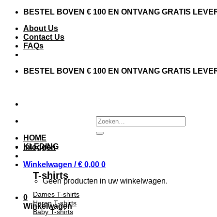
Skip
BESTEL BOVEN € 100 EN ONTVANG GRATIS LEVE
to
About Us
content
Contact Us
FAQs
BESTEL BOVEN € 100 EN ONTVANG GRATIS LEVE
Zoeken
naar:
HOME
KLEDING
Inloggen
Winkelwagen /
€
0,00
0
T-shirts
Geen producten in uw winkelwagen.
Dames T-shirts
0
Heren T-shirts
Winkelwagen
Baby T-shirts