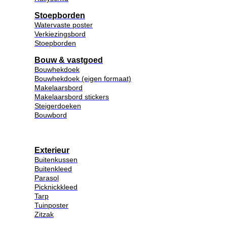
Stoepborden
Watervaste poster
Verkiezingsbord
Stoepborden
Bouw & vastgoed
Bouwhekdoek
Bouwhekdoek (eigen formaat)
Makelaarsbord
Makelaarsbord stickers
Steigerdoeken
Bouwbord
Exterieur
Buitenkussen
Buitenkleed
Parasol
Picknickkleed
Tarp
Tuinposter
Zitzak