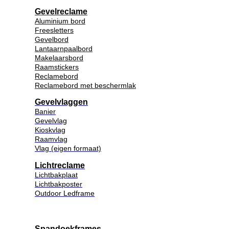
Gevelreclame
Aluminium bord
Freesletters
Gevelbord
Lantaarnpaalbord
Makelaarsbord
Raamstickers
Reclamebord
Reclamebord met beschermlak
Gevelvlaggen
Banier
Gevelvlag
Kioskvlag
Raamvlag
Vlag (eigen formaat)
Lichtreclame
Lichtbakplaat
Lichtbakposter
Outdoor Ledframe
Spandoekframes