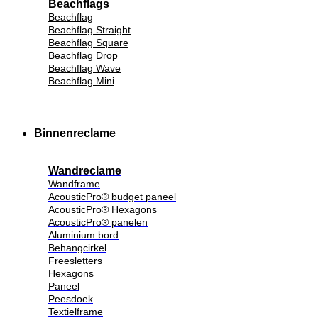
Beachflags
Beachflag
Beachflag Straight
Beachflag Square
Beachflag Drop
Beachflag Wave
Beachflag Mini
Binnenreclame
Wandreclame
Wandframe
AcousticPro® budget paneel
AcousticPro® Hexagons
AcousticPro® panelen
Aluminium bord
Behangcirkel
Freesletters
Hexagons
Paneel
Peesdoek
Textielframe