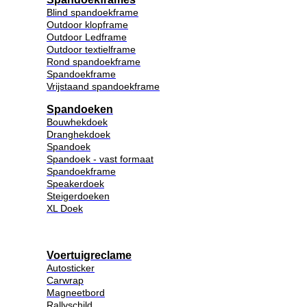
Blind spandoekframe
Outdoor klopframe
Outdoor Ledframe
Outdoor textielframe
Rond spandoekframe
Spandoekframe
Vrijstaand spandoekframe
Spandoeken
Bouwhekdoek
Dranghekdoek
Spandoek
Spandoek - vast formaat
Spandoekframe
Speakerdoek
Steigerdoeken
XL Doek
Voertuigreclame
Autosticker
Carwrap
Magneetbord
Rallyschild