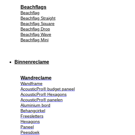
Beachflags
Beachflag
Beachflag Straight
Beachflag Square
Beachflag Drop
Beachflag Wave
Beachflag Mini
Binnenreclame
Wandreclame
Wandframe
AcousticPro® budget paneel
AcousticPro® Hexagons
AcousticPro® panelen
Aluminium bord
Behangcirkel
Freesletters
Hexagons
Paneel
Peesdoek