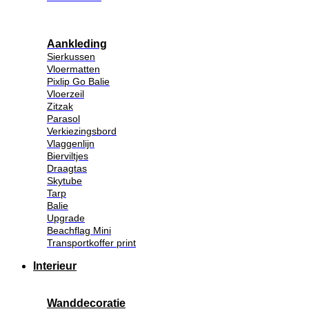
Aankleding
Sierkussen
Vloermatten
Pixlip Go Balie
Vloerzeil
Zitzak
Parasol
Verkiezingsbord
Vlaggenlijn
Bierviltjes
Draagtas
Skytube
Tarp
Balie
Upgrade
Beachflag Mini
Transportkoffer print
Interieur
Wanddecoratie