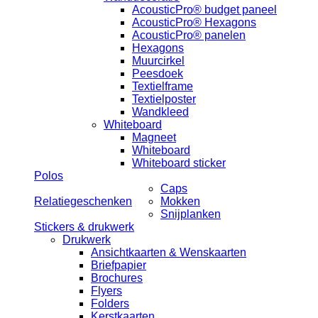
AcousticPro® budget paneel
AcousticPro® Hexagons
AcousticPro® panelen
Hexagons
Muurcirkel
Peesdoek
Textielframe
Textielposter
Wandkleed
Whiteboard
Magneet
Whiteboard
Whiteboard sticker
Polos
Caps
Relatiegeschenken
Mokken
Snijplanken
Stickers & drukwerk
Drukwerk
Ansichtkaarten & Wenskaarten
Briefpapier
Brochures
Flyers
Folders
Kerstkaarten