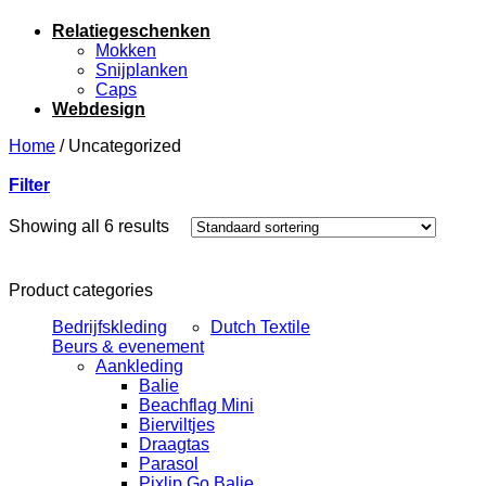
Relatiegeschenken
Mokken
Snijplanken
Caps
Webdesign
Home
/
Uncategorized
Filter
Showing all 6 results
Product categories
Bedrijfskleding
Dutch Textile
Beurs & evenement
Aankleding
Balie
Beachflag Mini
Bierviltjes
Draagtas
Parasol
Pixlip Go Balie