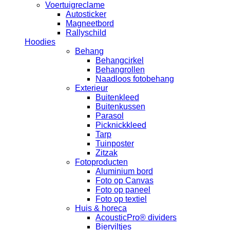
Voertuigreclame
Autosticker
Magneetbord
Rallyschild
Hoodies
Behang
Behangcirkel
Behangrollen
Naadloos fotobehang
Exterieur
Buitenkleed
Buitenkussen
Parasol
Picknickkleed
Tarp
Tuinposter
Zitzak
Fotoproducten
Aluminium bord
Foto op Canvas
Foto op paneel
Foto op textiel
Huis & horeca
AcousticPro® dividers
Bierviltjes