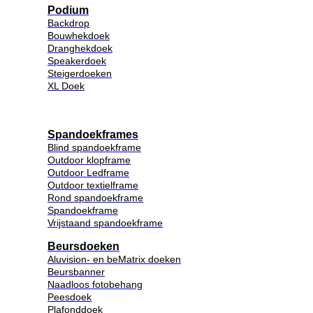
Podium
Backdrop
Bouwhekdoek
Dranghekdoek
Speakerdoek
Steigerdoeken
XL Doek
Spandoekframes
Blind spandoekframe
Outdoor klopframe
Outdoor Ledframe
Outdoor textielframe
Rond spandoekframe
Spandoekframe
Vrijstaand spandoekframe
Beursdoeken
Aluvision- en beMatrix doeken
Beursbanner
Naadloos fotobehang
Peesdoek
Plafonddoek