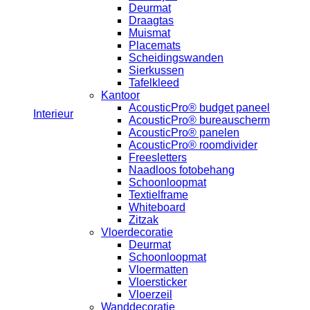
Deurmat
Draagtas
Muismat
Placemats
Scheidingswanden
Sierkussen
Tafelkleed
Kantoor
AcousticPro® budget paneel
Interieur
AcousticPro® bureauscherm
AcousticPro® panelen
AcousticPro® roomdivider
Freesletters
Naadloos fotobehang
Schoonloopmat
Textielframe
Whiteboard
Zitzak
Vloerdecoratie
Deurmat
Schoonloopmat
Vloermatten
Vloersticker
Vloerzeil
Wanddecoratie