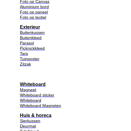
Foto op Canvas
Aluminium bord
Foto op paneel
Foto op textiel
Exterieur
Buitenkussen
Buitenkleed
Parasol
Picknickkleed
Tarp
Tuinposter
Zitzak
Whiteboard
Magneet
Whiteboard sticker
Whiteboard
Whiteboard Magneten
Huis & horeca
Sierkussen
Deurmat