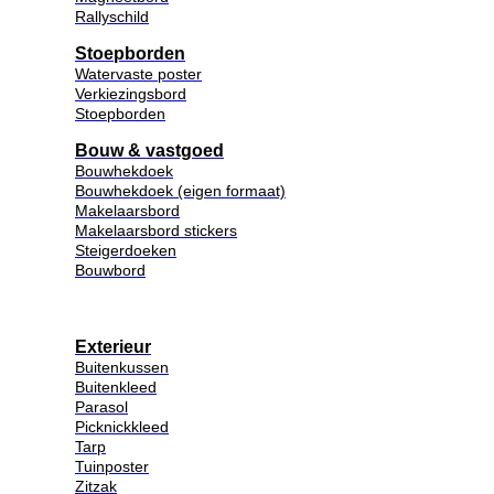
Rallyschild
Stoepborden
Watervaste poster
Verkiezingsbord
Stoepborden
Bouw & vastgoed
Bouwhekdoek
Bouwhekdoek (eigen formaat)
Makelaarsbord
Makelaarsbord stickers
Steigerdoeken
Bouwbord
Exterieur
Buitenkussen
Buitenkleed
Parasol
Picknickkleed
Tarp
Tuinposter
Zitzak