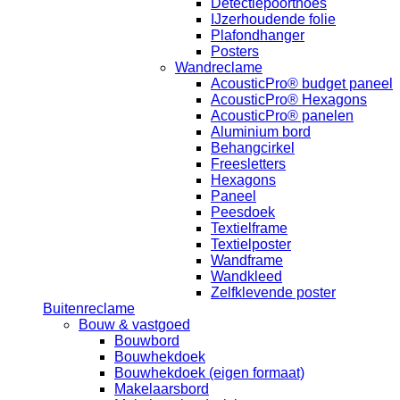
Detectiepoorthoes
IJzerhoudende folie
Plafondhanger
Posters
Wandreclame
AcousticPro® budget paneel
AcousticPro® Hexagons
AcousticPro® panelen
Aluminium bord
Behangcirkel
Freesletters
Hexagons
Paneel
Peesdoek
Textielframe
Textielposter
Wandframe
Wandkleed
Zelfklevende poster
Buitenreclame
Bouw & vastgoed
Bouwbord
Bouwhekdoek
Bouwhekdoek (eigen formaat)
Makelaarsbord