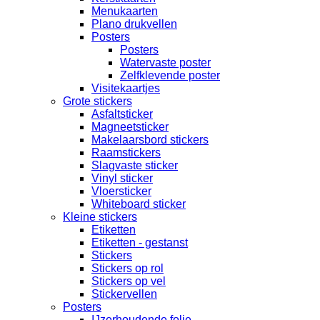
Menukaarten
Plano drukvellen
Posters
Posters
Watervaste poster
Zelfklevende poster
Visitekaartjes
Grote stickers
Asfaltsticker
Magneetsticker
Makelaarsbord stickers
Raamstickers
Slagvaste sticker
Vinyl sticker
Vloersticker
Whiteboard sticker
Kleine stickers
Etiketten
Etiketten - gestanst
Stickers
Stickers op rol
Stickers op vel
Stickervellen
Posters
IJzerhoudende folie