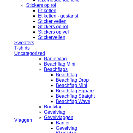
Stickers op rol
Etiketten
Etiketten - gestanst
Sticker vellen
Stickers op rol
Stickers op vel
Stickervellen
Sweaters
T-shirts
Uncategorized
Baniervlag
Beachflag Mini
Beachflags
Beachflag
Beachflag Drop
Beachflag Mini
Beachflag Square
Beachflag Straight
Beachflag Wave
Bootvlag
Gevelvlag
Gevelvlaggen
Vlaggen
Banier
Gevelvlag