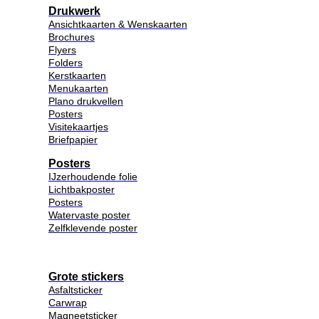
Drukwerk
Ansichtkaarten & Wenskaarten
Brochures
Flyers
Folders
Kerstkaarten
Menukaarten
Plano drukvellen
Posters
Visitekaartjes
Briefpapier
Posters
IJzerhoudende folie
Lichtbakposter
Posters
Watervaste poster
Zelfklevende poster
Grote stickers
Asfaltsticker
Carwrap
Magneetsticker