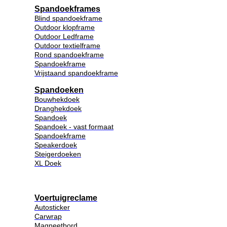
Spandoekframes
Blind spandoekframe
Outdoor klopframe
Outdoor Ledframe
Outdoor textielframe
Rond spandoekframe
Spandoekframe
Vrijstaand spandoekframe
Spandoeken
Bouwhekdoek
Dranghekdoek
Spandoek
Spandoek - vast formaat
Spandoekframe
Speakerdoek
Steigerdoeken
XL Doek
Voertuigreclame
Autosticker
Carwrap
Magneetbord