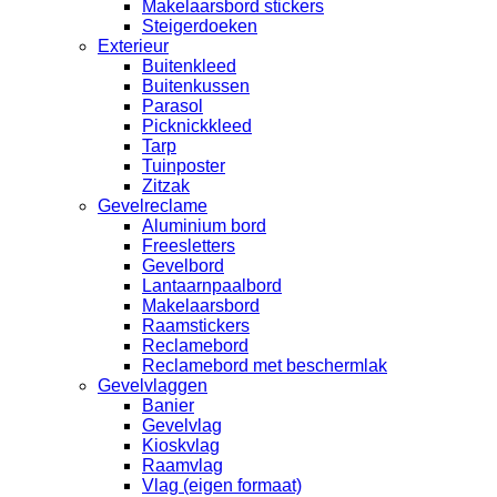
Makelaarsbord stickers
Steigerdoeken
Exterieur
Buitenkleed
Buitenkussen
Parasol
Picknickkleed
Tarp
Tuinposter
Zitzak
Gevelreclame
Aluminium bord
Freesletters
Gevelbord
Lantaarnpaalbord
Makelaarsbord
Raamstickers
Reclamebord
Reclamebord met beschermlak
Gevelvlaggen
Banier
Gevelvlag
Kioskvlag
Raamvlag
Vlag (eigen formaat)