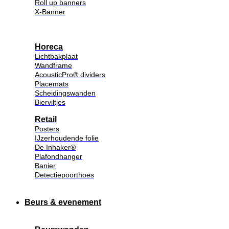
Roll up banners
X-Banner
Horeca
Lichtbakplaat
Wandframe
AcousticPro® dividers
Placemats
Scheidingswanden
Bierviltjes
Retail
Posters
IJzerhoudende folie
De Inhaker®
Plafondhanger
Banier
Detectiepoorthoes
Beurs & evenement