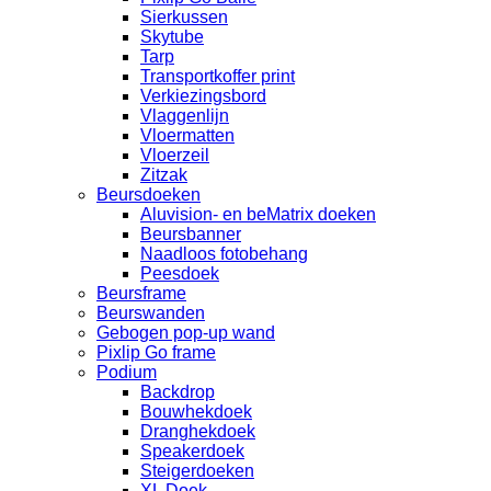
Sierkussen
Skytube
Tarp
Transportkoffer print
Verkiezingsbord
Vlaggenlijn
Vloermatten
Vloerzeil
Zitzak
Beursdoeken
Aluvision- en beMatrix doeken
Beursbanner
Naadloos fotobehang
Peesdoek
Beursframe
Beurswanden
Gebogen pop-up wand
Pixlip Go frame
Podium
Backdrop
Bouwhekdoek
Dranghekdoek
Speakerdoek
Steigerdoeken
XL Doek