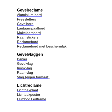
Gevelreclame
Aluminium bord
Freesletters
Gevelbord
Lantaarnpaalbord
Makelaarsbord
Raamstickers
Reclamebord
Reclamebord met beschermlak
Gevelvlaggen
Banier
Gevelvlag
Kioskvlag
Raamvlag
Vlag (eigen formaat)
Lichtreclame
Lichtbakplaat
Lichtbakposter
Outdoor Ledframe