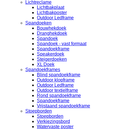
Lichtreclame
Lichtbakplaat
Lichtbakposter
Outdoor Ledframe
Spandoeken
Bouwhekdoek
Dranghekdoek
Spandoek
Spandoek - vast formaat
Spandoekframe
Speakerdoek
Steigerdoeken
XL Doek
Spandoekframes
Blind spandoekframe
Outdoor klopframe
Outdoor Ledframe
Outdoor textielframe
Rond spandoekframe
Spandoekframe
Vrijstaand spandoekframe
Stoepborden
Stoepborden
Verkiezingsbord
Watervaste poster