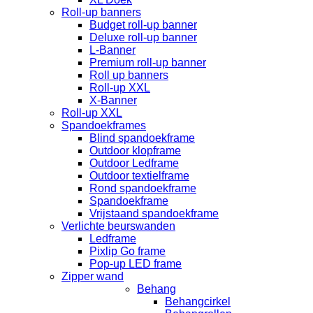
Roll-up banners
Budget roll-up banner
Deluxe roll-up banner
L-Banner
Premium roll-up banner
Roll up banners
Roll-up XXL
X-Banner
Roll-up XXL
Spandoekframes
Blind spandoekframe
Outdoor klopframe
Outdoor Ledframe
Outdoor textielframe
Rond spandoekframe
Spandoekframe
Vrijstaand spandoekframe
Verlichte beurswanden
Ledframe
Pixlip Go frame
Pop-up LED frame
Zipper wand
Behang
Behangcirkel