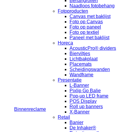
Behangrollen
Naadloos fotobehang
Fotoproducten
Canvas met baklijst
Foto op Canvas
Foto op paneel
Foto op textiel
Paneel met baklijst
Horeca
AcousticPro® dividers
Bierviltjes
Lichtbakplaat
Placemats
Scheidingswanden
Wandframe
Presentatie
L-Banner
Pixlip Go Balie
Pop-up LED frame
POS Display
Roll up banners
Binnenreclame
X-Banner
Retail
Banier
De Inhaker®