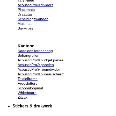
Tafelkleed
AcousticPro® dividers
Placemats
Draagtas
Scheidingswanden
Muismat
Bierviltjes
Kantoor
Naadloos fotobehang
Behangrollen
AcousticPro® budget paneel
AcousticPro® panelen
AcousticPro® roomdivider
AcousticPro® bureauscherm
Textielframe
Freesletters
Schoonloopmat
Whiteboard
Zitzak
Stickers & drukwerk