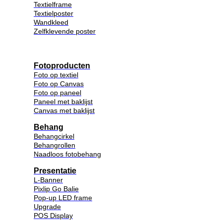
Textielframe
Textielposter
Wandkleed
Zelfklevende poster
Fotoproducten
Foto op textiel
Foto op Canvas
Foto op paneel
Paneel met baklijst
Canvas met baklijst
Behang
Behangcirkel
Behangrollen
Naadloos fotobehang
Presentatie
L-Banner
Pixlip Go Balie
Pop-up LED frame
Upgrade
POS Display