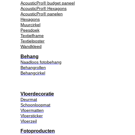
AcousticPro® budget paneel
AcousticPro® Hexagons
AcousticPro® panelen
Hexagons
Muurcirkel
Peesdoek
Textielframe
Textielposter
Wandkleed
Behang
Naadloos fotobehang
Behangrollen
Behangcirkel
Vloerdecoratie
Deurmat
Schoonloopmat
Vloermatten
Vloersticker
Vloerzeil
Fotoproducten