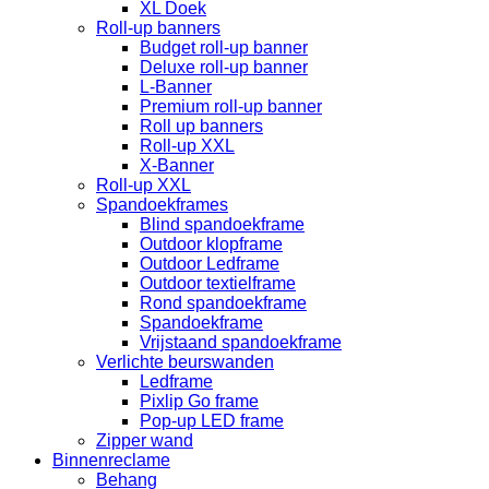
XL Doek
Roll-up banners
Budget roll-up banner
Deluxe roll-up banner
L-Banner
Premium roll-up banner
Roll up banners
Roll-up XXL
X-Banner
Roll-up XXL
Spandoekframes
Blind spandoekframe
Outdoor klopframe
Outdoor Ledframe
Outdoor textielframe
Rond spandoekframe
Spandoekframe
Vrijstaand spandoekframe
Verlichte beurswanden
Ledframe
Pixlip Go frame
Pop-up LED frame
Zipper wand
Binnenreclame
Behang