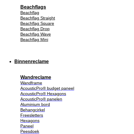
Beachflags
Beachflag
Beachflag Straight
Beachflag Square
Beachflag Drop
Beachflag Wave
Beachflag Mini
Binnenreclame
Wandreclame
Wandframe
AcousticPro® budget paneel
AcousticPro® Hexagons
AcousticPro® panelen
Aluminium bord
Behangcirkel
Freesletters
Hexagons
Paneel
Peesdoek