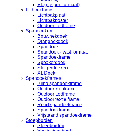
Vlag (eigen formaat)
Lichtreclame
Lichtbakplaat
Lichtbakposter
Outdoor Ledframe
Spandoeken
Bouwhekdoek
Dranghekdoek
Spandoek
Spandoek - vast formaat
Spandoekframe
Speakerdoek
Steigerdoeken
XL Doek
Spandoekframes
Blind spandoekframe
Outdoor klopframe
Outdoor Ledframe
Outdoor textielframe
Rond spandoekframe
Spandoekframe
Vrijstaand spandoekframe
Stoepborden
Stoepborden
Verkiezingsbord