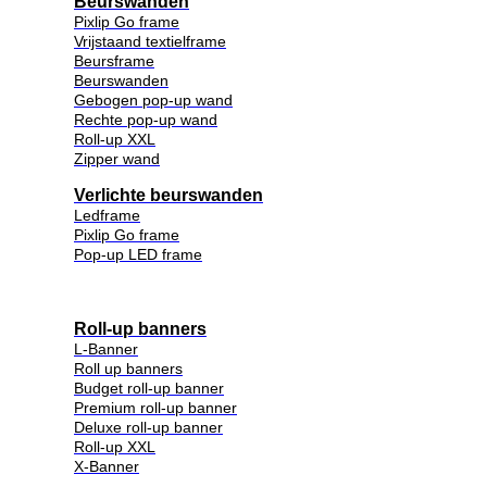
Beurswanden
Pixlip Go frame
Vrijstaand textielframe
Beursframe
Beurswanden
Gebogen pop-up wand
Rechte pop-up wand
Roll-up XXL
Zipper wand
Verlichte beurswanden
Ledframe
Pixlip Go frame
Pop-up LED frame
Roll-up banners
L-Banner
Roll up banners
Budget roll-up banner
Premium roll-up banner
Deluxe roll-up banner
Roll-up XXL
X-Banner