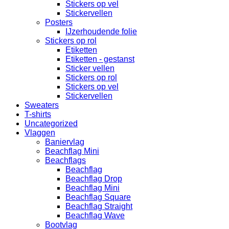
Stickers op vel
Stickervellen
Posters
IJzerhoudende folie
Stickers op rol
Etiketten
Etiketten - gestanst
Sticker vellen
Stickers op rol
Stickers op vel
Stickervellen
Sweaters
T-shirts
Uncategorized
Vlaggen
Baniervlag
Beachflag Mini
Beachflags
Beachflag
Beachflag Drop
Beachflag Mini
Beachflag Square
Beachflag Straight
Beachflag Wave
Bootvlag