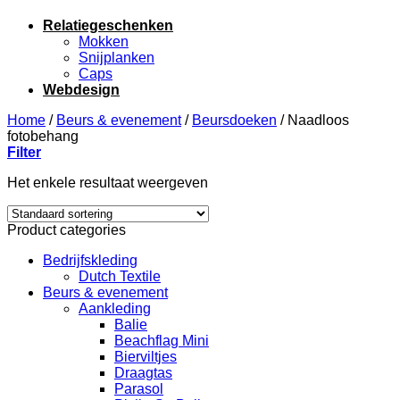
Relatiegeschenken
Mokken
Snijplanken
Caps
Webdesign
Home
/
Beurs & evenement
/
Beursdoeken
/
Naadloos
fotobehang
Filter
Het enkele resultaat weergeven
Product categories
Bedrijfskleding
Dutch Textile
Beurs & evenement
Aankleding
Balie
Beachflag Mini
Bierviltjes
Draagtas
Parasol