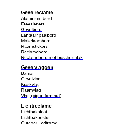
Gevelreclame
Aluminium bord
Freesletters
Gevelbord
Lantaarnpaalbord
Makelaarsbord
Raamstickers
Reclamebord
Reclamebord met beschermlak
Gevelvlaggen
Banier
Gevelvlag
Kioskvlag
Raamvlag
Vlag (eigen formaat)
Lichtreclame
Lichtbakplaat
Lichtbakposter
Outdoor Ledframe