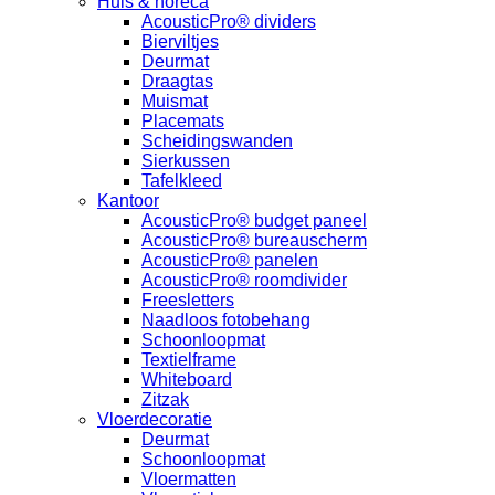
Huis & horeca
AcousticPro® dividers
Bierviltjes
Deurmat
Draagtas
Muismat
Placemats
Scheidingswanden
Sierkussen
Tafelkleed
Kantoor
AcousticPro® budget paneel
AcousticPro® bureauscherm
AcousticPro® panelen
AcousticPro® roomdivider
Freesletters
Naadloos fotobehang
Schoonloopmat
Textielframe
Whiteboard
Zitzak
Vloerdecoratie
Deurmat
Schoonloopmat
Vloermatten