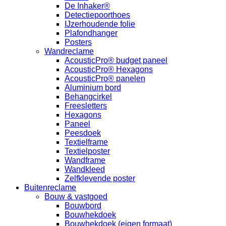
De Inhaker®
Detectiepoorthoes
IJzerhoudende folie
Plafondhanger
Posters
Wandreclame
AcousticPro® budget paneel
AcousticPro® Hexagons
AcousticPro® panelen
Aluminium bord
Behangcirkel
Freesletters
Hexagons
Paneel
Peesdoek
Textielframe
Textielposter
Wandframe
Wandkleed
Zelfklevende poster
Buitenreclame
Bouw & vastgoed
Bouwbord
Bouwhekdoek
Bouwhekdoek (eigen formaat)