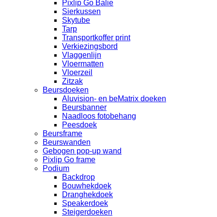
Pixlip Go Balie
Sierkussen
Skytube
Tarp
Transportkoffer print
Verkiezingsbord
Vlaggenlijn
Vloermatten
Vloerzeil
Zitzak
Beursdoeken
Aluvision- en beMatrix doeken
Beursbanner
Naadloos fotobehang
Peesdoek
Beursframe
Beurswanden
Gebogen pop-up wand
Pixlip Go frame
Podium
Backdrop
Bouwhekdoek
Dranghekdoek
Speakerdoek
Steigerdoeken