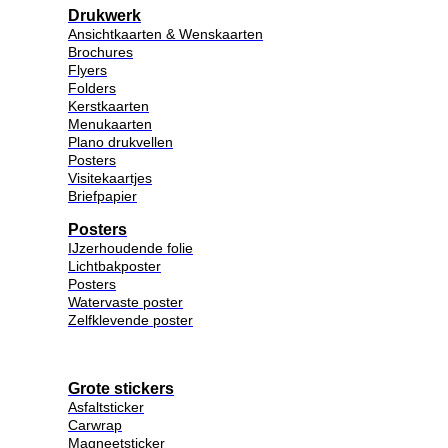
Drukwerk
Ansichtkaarten & Wenskaarten
Brochures
Flyers
Folders
Kerstkaarten
Menukaarten
Plano drukvellen
Posters
Visitekaartjes
Briefpapier
Posters
IJzerhoudende folie
Lichtbakposter
Posters
Watervaste poster
Zelfklevende poster
Grote stickers
Asfaltsticker
Carwrap
Magneetsticker