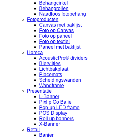
Behangcirkel
Behangrollen
Naadloos fotobehang
Fotoproducten
Canvas met baklijst
Foto op Canvas
Foto op paneel
Foto op textiel
Paneel met baklijst
Horeca
AcousticPro® dividers
Bierviltjes
Lichtbakplaat
Placemats
Scheidingswanden
Wandframe
Presentatie
L-Banner
Pixlip Go Balie
Pop-up LED frame
POS Display
Roll up banners
X-Banner
Retail
Banier