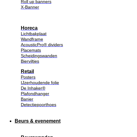
Roll up banners
X-Banner
Horeca
Lichtbakplaat
Wandframe
AcousticPro® dividers
Placemats
Scheidingswanden
Bierviltjes
Retail
Posters
IJzerhoudende folie
De Inhaker®
Plafondhanger
Banier
Detectiepoorthoes
Beurs & evenement