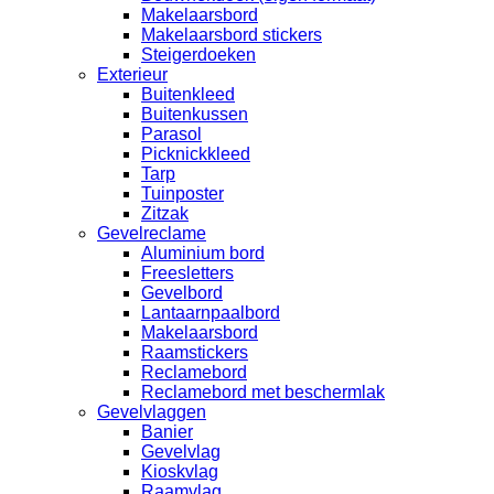
Makelaarsbord
Makelaarsbord stickers
Steigerdoeken
Exterieur
Buitenkleed
Buitenkussen
Parasol
Picknickkleed
Tarp
Tuinposter
Zitzak
Gevelreclame
Aluminium bord
Freesletters
Gevelbord
Lantaarnpaalbord
Makelaarsbord
Raamstickers
Reclamebord
Reclamebord met beschermlak
Gevelvlaggen
Banier
Gevelvlag
Kioskvlag
Raamvlag