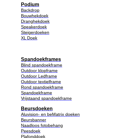
Podium
Backdrop
Bouwhekdoek
Dranghekdoek
Speakerdoek
Steigerdoeken
XL Doek
Spandoekframes
Blind spandoekframe
Outdoor klopframe
Outdoor Ledframe
Outdoor textielframe
Rond spandoekframe
Spandoekframe
Vrijstaand spandoekframe
Beursdoeken
Aluvision- en beMatrix doeken
Beursbanner
Naadloos fotobehang
Peesdoek
Plafonddoek