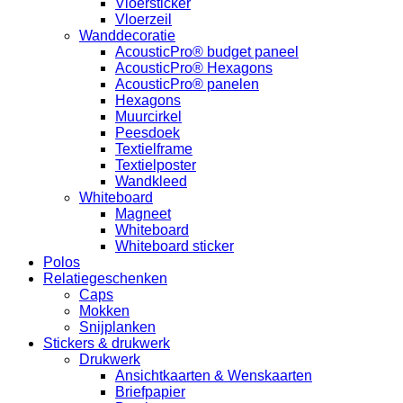
Vloersticker
Vloerzeil
Wanddecoratie
AcousticPro® budget paneel
AcousticPro® Hexagons
AcousticPro® panelen
Hexagons
Muurcirkel
Peesdoek
Textielframe
Textielposter
Wandkleed
Whiteboard
Magneet
Whiteboard
Whiteboard sticker
Polos
Relatiegeschenken
Caps
Mokken
Snijplanken
Stickers & drukwerk
Drukwerk
Ansichtkaarten & Wenskaarten
Briefpapier