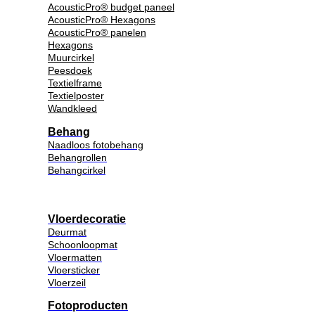
AcousticPro® budget paneel
AcousticPro® Hexagons
AcousticPro® panelen
Hexagons
Muurcirkel
Peesdoek
Textielframe
Textielposter
Wandkleed
Behang
Naadloos fotobehang
Behangrollen
Behangcirkel
Vloerdecoratie
Deurmat
Schoonloopmat
Vloermatten
Vloersticker
Vloerzeil
Fotoproducten