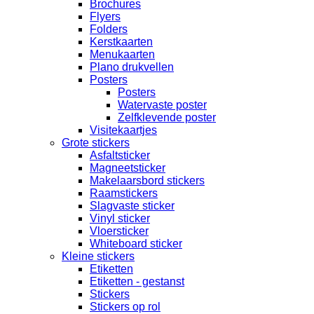
Brochures
Flyers
Folders
Kerstkaarten
Menukaarten
Plano drukvellen
Posters
Posters
Watervaste poster
Zelfklevende poster
Visitekaartjes
Grote stickers
Asfaltsticker
Magneetsticker
Makelaarsbord stickers
Raamstickers
Slagvaste sticker
Vinyl sticker
Vloersticker
Whiteboard sticker
Kleine stickers
Etiketten
Etiketten - gestanst
Stickers
Stickers op rol