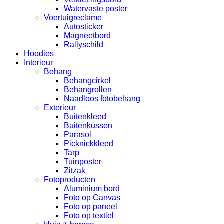
Watervaste poster
Voertuigreclame
Autosticker
Magneetbord
Rallyschild
Hoodies
Interieur
Behang
Behangcirkel
Behangrollen
Naadloos fotobehang
Exterieur
Buitenkleed
Buitenkussen
Parasol
Picknickkleed
Tarp
Tuinposter
Zitzak
Fotoproducten
Aluminium bord
Foto op Canvas
Foto op paneel
Foto op textiel