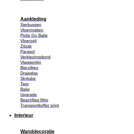
Aankleding
Sierkussen
Vloermatten
Pixlip Go Balie
Vloerzeil
Zitzak
Parasol
Verkiezingsbord
Vlaggenlijn
Bierviltjes
Draagtas
Skytube
Tarp
Balie
Upgrade
Beachflag Mini
Transportkoffer print
Interieur
Wanddecoratie