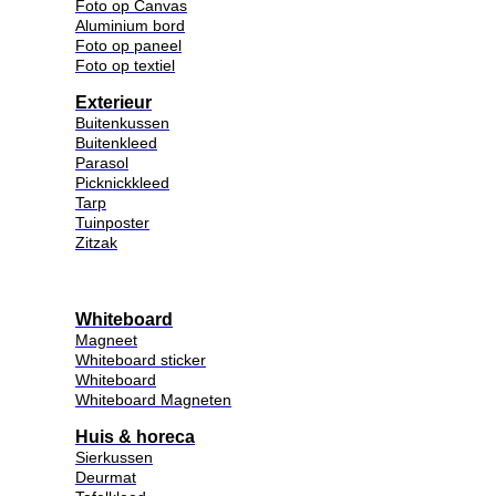
Foto op Canvas
Aluminium bord
Foto op paneel
Foto op textiel
Exterieur
Buitenkussen
Buitenkleed
Parasol
Picknickkleed
Tarp
Tuinposter
Zitzak
Whiteboard
Magneet
Whiteboard sticker
Whiteboard
Whiteboard Magneten
Huis & horeca
Sierkussen
Deurmat