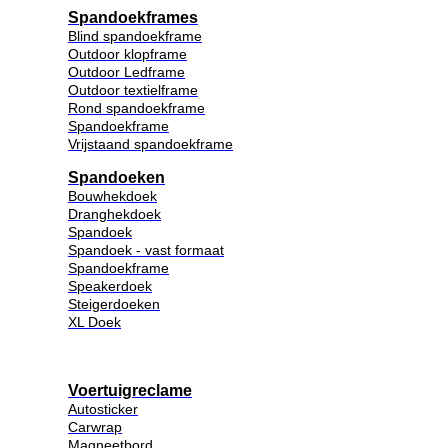
Spandoekframes
Blind spandoekframe
Outdoor klopframe
Outdoor Ledframe
Outdoor textielframe
Rond spandoekframe
Spandoekframe
Vrijstaand spandoekframe
Spandoeken
Bouwhekdoek
Dranghekdoek
Spandoek
Spandoek - vast formaat
Spandoekframe
Speakerdoek
Steigerdoeken
XL Doek
Voertuigreclame
Autosticker
Carwrap
Magneetbord