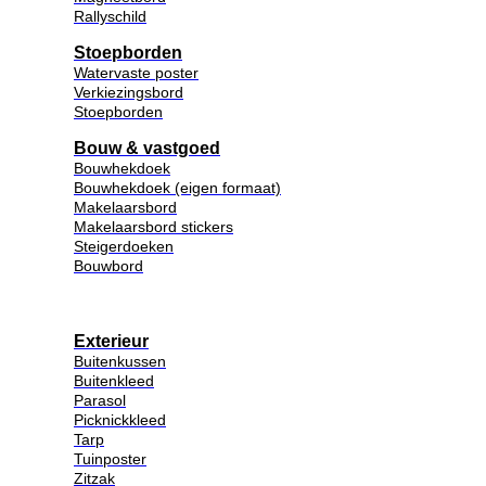
Rallyschild
Stoepborden
Watervaste poster
Verkiezingsbord
Stoepborden
Bouw & vastgoed
Bouwhekdoek
Bouwhekdoek (eigen formaat)
Makelaarsbord
Makelaarsbord stickers
Steigerdoeken
Bouwbord
Exterieur
Buitenkussen
Buitenkleed
Parasol
Picknickkleed
Tarp
Tuinposter
Zitzak