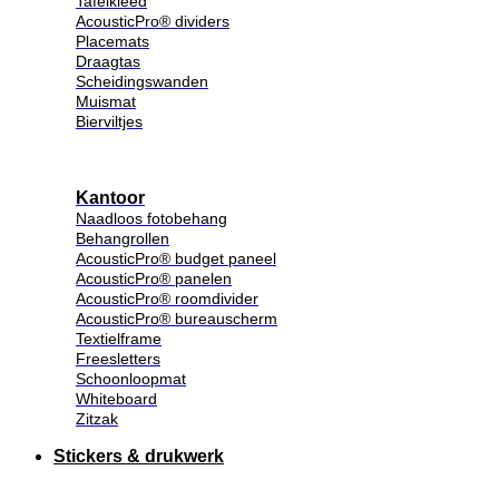
Tafelkleed
AcousticPro® dividers
Placemats
Draagtas
Scheidingswanden
Muismat
Bierviltjes
Kantoor
Naadloos fotobehang
Behangrollen
AcousticPro® budget paneel
AcousticPro® panelen
AcousticPro® roomdivider
AcousticPro® bureauscherm
Textielframe
Freesletters
Schoonloopmat
Whiteboard
Zitzak
Stickers & drukwerk