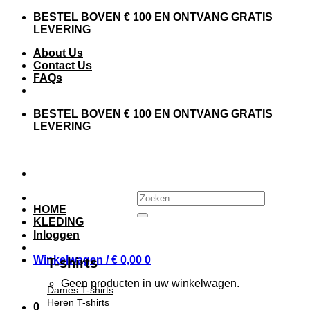
Skip
BESTEL BOVEN € 100 EN ONTVANG GRATIS
to
LEVERING
content
About Us
Contact Us
FAQs
BESTEL BOVEN € 100 EN ONTVANG GRATIS
LEVERING
Zoeken
naar:
HOME
KLEDING
Inloggen
Winkelwagen /
€
0,00
0
T-shirts
Geen producten in uw winkelwagen.
Dames T-shirts
Heren T-shirts
0