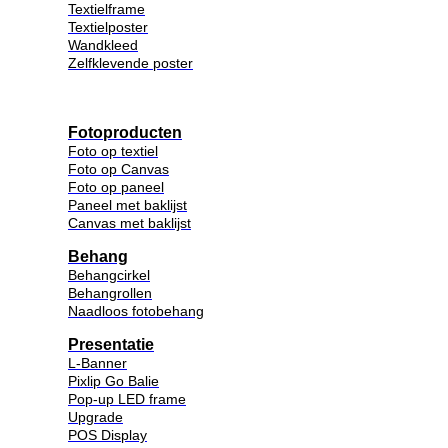
Textielframe
Textielposter
Wandkleed
Zelfklevende poster
Fotoproducten
Foto op textiel
Foto op Canvas
Foto op paneel
Paneel met baklijst
Canvas met baklijst
Behang
Behangcirkel
Behangrollen
Naadloos fotobehang
Presentatie
L-Banner
Pixlip Go Balie
Pop-up LED frame
Upgrade
POS Display