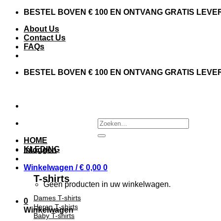
Skip
BESTEL BOVEN € 100 EN ONTVANG GRATIS LEVE
to
About Us
content
Contact Us
FAQs
BESTEL BOVEN € 100 EN ONTVANG GRATIS LEVE
Zoeken
naar:
HOME
KLEDING
Inloggen
Winkelwagen /
€
0,00
0
T-shirts
Geen producten in uw winkelwagen.
Dames T-shirts
0
Heren T-shirts
Winkelwagen
Baby T-shirts