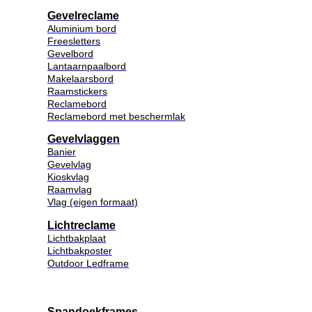
Gevelreclame
Aluminium bord
Freesletters
Gevelbord
Lantaarnpaalbord
Makelaarsbord
Raamstickers
Reclamebord
Reclamebord met beschermlak
Gevelvlaggen
Banier
Gevelvlag
Kioskvlag
Raamvlag
Vlag (eigen formaat)
Lichtreclame
Lichtbakplaat
Lichtbakposter
Outdoor Ledframe
Spandoekframes