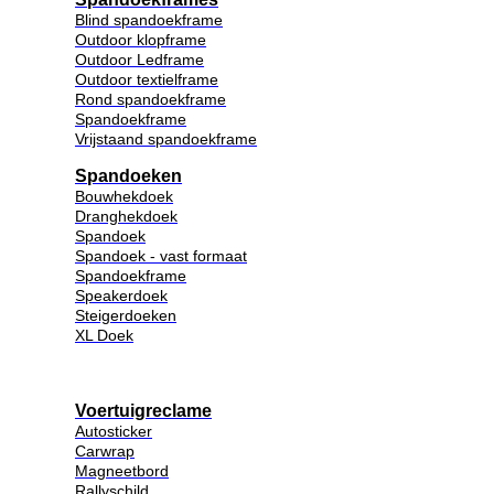
Blind spandoekframe
Outdoor klopframe
Outdoor Ledframe
Outdoor textielframe
Rond spandoekframe
Spandoekframe
Vrijstaand spandoekframe
Spandoeken
Bouwhekdoek
Dranghekdoek
Spandoek
Spandoek - vast formaat
Spandoekframe
Speakerdoek
Steigerdoeken
XL Doek
Voertuigreclame
Autosticker
Carwrap
Magneetbord
Rallyschild