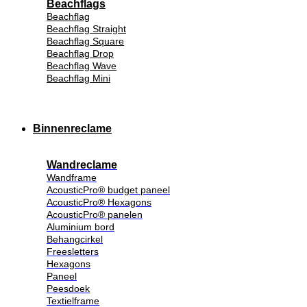
Beachflags
Beachflag
Beachflag Straight
Beachflag Square
Beachflag Drop
Beachflag Wave
Beachflag Mini
Binnenreclame
Wandreclame
Wandframe
AcousticPro® budget paneel
AcousticPro® Hexagons
AcousticPro® panelen
Aluminium bord
Behangcirkel
Freesletters
Hexagons
Paneel
Peesdoek
Textielframe