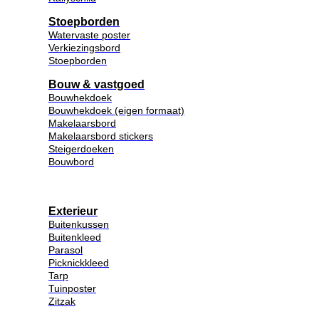
Stoepborden
Watervaste poster
Verkiezingsbord
Stoepborden
Bouw & vastgoed
Bouwhekdoek
Bouwhekdoek (eigen formaat)
Makelaarsbord
Makelaarsbord stickers
Steigerdoeken
Bouwbord
Exterieur
Buitenkussen
Buitenkleed
Parasol
Picknickkleed
Tarp
Tuinposter
Zitzak