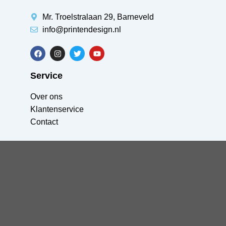
Mr. Troelstralaan 29, Barneveld
info@printendesign.nl
Service
Over ons
Klantenservice
Contact
FAQ
Algemene Voorwaarden
Retouren
Privacyverklaring
All Right Reserved &copy Print N Design 2024 | Website By
-
Mamun