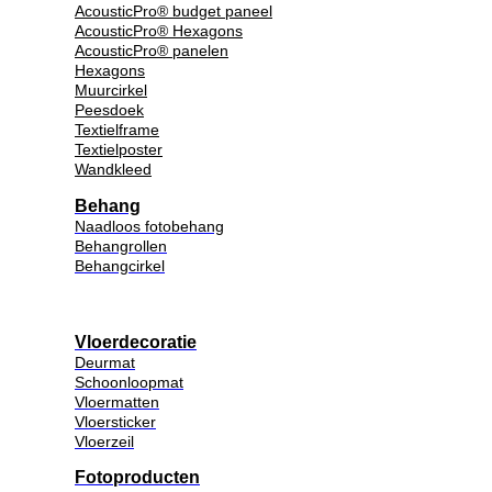
AcousticPro® budget paneel
AcousticPro® Hexagons
AcousticPro® panelen
Hexagons
Muurcirkel
Peesdoek
Textielframe
Textielposter
Wandkleed
Behang
Naadloos fotobehang
Behangrollen
Behangcirkel
Vloerdecoratie
Deurmat
Schoonloopmat
Vloermatten
Vloersticker
Vloerzeil
Fotoproducten