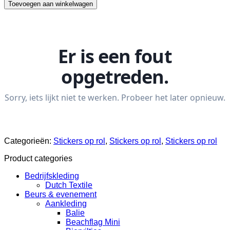
op
Toevoegen aan winkelwagen
rol
hoeveelheid
Categorieën:
Stickers op rol
,
Stickers op rol
,
Stickers op rol
Product categories
Bedrijfskleding
Dutch Textile
Beurs & evenement
Aankleding
Balie
Beachflag Mini