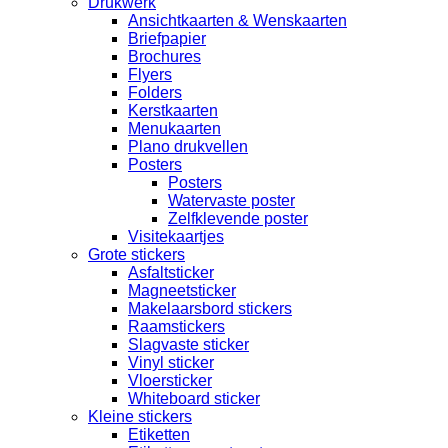
Drukwerk
Ansichtkaarten & Wenskaarten
Briefpapier
Brochures
Flyers
Folders
Kerstkaarten
Menukaarten
Plano drukvellen
Posters
Posters
Watervaste poster
Zelfklevende poster
Visitekaartjes
Grote stickers
Asfaltsticker
Magneetsticker
Makelaarsbord stickers
Raamstickers
Slagvaste sticker
Vinyl sticker
Vloersticker
Whiteboard sticker
Kleine stickers
Etiketten