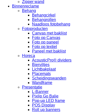
Zipper wand
Binnenreclame
Behang
Behangcirkel
Behangrollen
Naadloos fotobehang
Fotoproducten
Canvas met baklijst
Foto op Canvas
Foto op paneel
Foto op textiel
Paneel met baklijst
Horeca
AcousticPro® dividers
Bierviltjes
Lichtbakplaat
Placemats
Scheidingswanden
Wandframe
Presentatie
L-Banner
Pixlip Go Balie
Pop-up LED frame
POS Display
Roll up banners