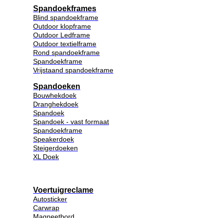
Spandoekframes
Blind spandoekframe
Outdoor klopframe
Outdoor Ledframe
Outdoor textielframe
Rond spandoekframe
Spandoekframe
Vrijstaand spandoekframe
Spandoeken
Bouwhekdoek
Dranghekdoek
Spandoek
Spandoek - vast formaat
Spandoekframe
Speakerdoek
Steigerdoeken
XL Doek
Voertuigreclame
Autosticker
Carwrap
Magneetbord