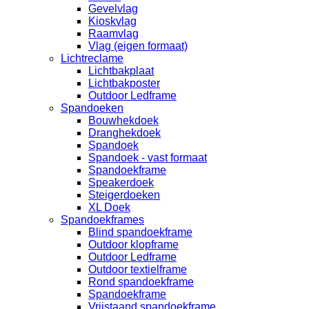
Gevelvlag
Kioskvlag
Raamvlag
Vlag (eigen formaat)
Lichtreclame
Lichtbakplaat
Lichtbakposter
Outdoor Ledframe
Spandoeken
Bouwhekdoek
Dranghekdoek
Spandoek
Spandoek - vast formaat
Spandoekframe
Speakerdoek
Steigerdoeken
XL Doek
Spandoekframes
Blind spandoekframe
Outdoor klopframe
Outdoor Ledframe
Outdoor textielframe
Rond spandoekframe
Spandoekframe
Vrijstaand spandoekframe