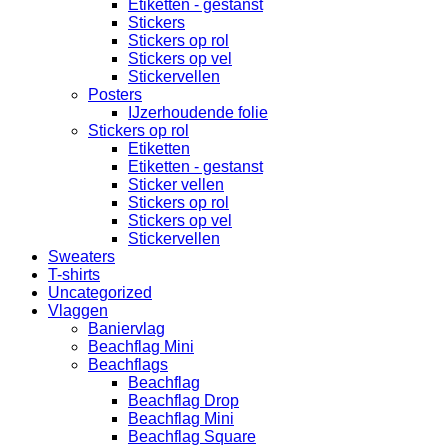
Etiketten - gestanst
Stickers
Stickers op rol
Stickers op vel
Stickervellen
Posters
IJzerhoudende folie
Stickers op rol
Etiketten
Etiketten - gestanst
Sticker vellen
Stickers op rol
Stickers op vel
Stickervellen
Sweaters
T-shirts
Uncategorized
Vlaggen
Baniervlag
Beachflag Mini
Beachflags
Beachflag
Beachflag Drop
Beachflag Mini
Beachflag Square