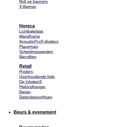
Roll up banners
X-Banner
Horeca
Lichtbakplaat
Wandframe
AcousticPro® dividers
Placemats
Scheidingswanden
Bierviltjes
Retail
Posters
IJzerhoudende folie
De Inhaker®
Plafondhanger
Banier
Detectiepoorthoes
Beurs & evenement