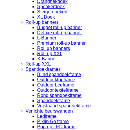
Dranghekdoek
Speakerdoek
Steigerdoeken
XL Doek
Roll-up banners
Budget roll-up banner
Deluxe roll-up banner
L-Banner
Premium roll-up banner
Roll up banners
Roll-up XXL
X-Banner
Roll-up XXL
Spandoekframes
Blind spandoekframe
Outdoor klopframe
Outdoor Ledframe
Outdoor textielframe
Rond spandoekframe
Spandoekframe
Vrijstaand spandoekframe
Verlichte beurswanden
Ledframe
Pixlip Go frame
Pop-up LED frame