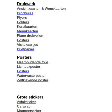
Drukwerk
Ansichtkaarten & Wenskaarten
Brochures
Flyers
Folders
Kerstkaarten
Menukaarten
Plano drukvellen
Posters
Visitekaartjes
Briefpapier
Posters
IJzerhoudende folie
Lichtbakposter
Posters
Watervaste poster
Zelfklevende poster
Grote stickers
Asfaltsticker
Carwrap
Magneetsticker