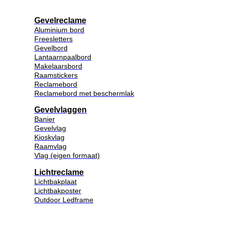
Gevelreclame
Aluminium bord
Freesletters
Gevelbord
Lantaarnpaalbord
Makelaarsbord
Raamstickers
Reclamebord
Reclamebord met beschermlak
Gevelvlaggen
Banier
Gevelvlag
Kioskvlag
Raamvlag
Vlag (eigen formaat)
Lichtreclame
Lichtbakplaat
Lichtbakposter
Outdoor Ledframe