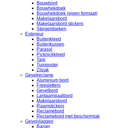
Bouwbord
Bouwhekdoek
Bouwhekdoek (eigen formaat)
Makelaarsbord
Makelaarsbord stickers
Steigerdoeken
Exterieur
Buitenkleed
Buitenkussen
Parasol
Picknickkleed
Tarp
Tuinposter
Zitzak
Gevelreclame
Aluminium bord
Freesletters
Gevelbord
Lantaarnpaalbord
Makelaarsbord
Raamstickers
Reclamebord
Reclamebord met beschermlak
Gevelvlaggen
Banier