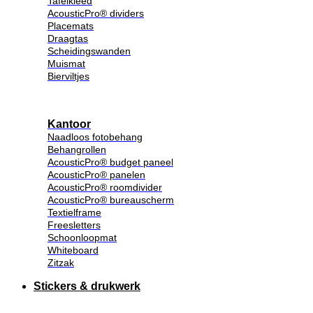
Tafelkleed
AcousticPro® dividers
Placemats
Draagtas
Scheidingswanden
Muismat
Bierviltjes
Kantoor
Naadloos fotobehang
Behangrollen
AcousticPro® budget paneel
AcousticPro® panelen
AcousticPro® roomdivider
AcousticPro® bureauscherm
Textielframe
Freesletters
Schoonloopmat
Whiteboard
Zitzak
Stickers & drukwerk