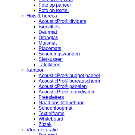
Foto op paneel
Foto op textiel
Huis & horeca
AcousticPro® dividers
Bierviltjes
Deurmat
Draagtas
Muismat
Placemats
Scheidingswanden
Sierkussen
Tafelkleed
Kantoor
AcousticPro® budget paneel
AcousticPro® bureauscherm
AcousticPro® panelen
AcousticPro® roomdivider
Freesletters
Naadloos fotobehang
Schoonloopmat
Textielframe
Whiteboard
Zitzak
Vloerdecoratie