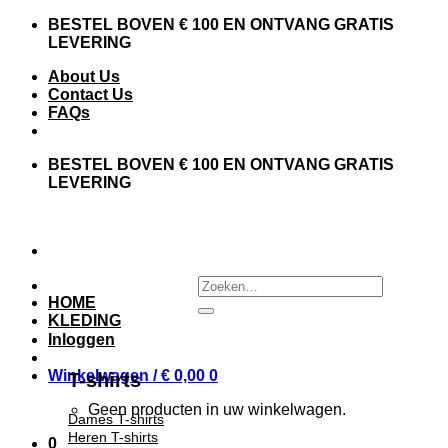
Skip
BESTEL BOVEN € 100 EN ONTVANG GRATIS
to
LEVERING
content
About Us
Contact Us
FAQs
BESTEL BOVEN € 100 EN ONTVANG GRATIS
LEVERING
Zoeken
naar:
HOME
KLEDING
Inloggen
Winkelwagen /
€
0,00
0
T-shirts
Geen producten in uw winkelwagen.
Dames T-shirts
Heren T-shirts
0