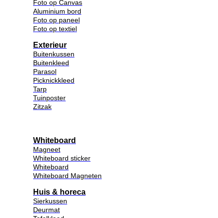
Foto op Canvas
Aluminium bord
Foto op paneel
Foto op textiel
Exterieur
Buitenkussen
Buitenkleed
Parasol
Picknickkleed
Tarp
Tuinposter
Zitzak
Whiteboard
Magneet
Whiteboard sticker
Whiteboard
Whiteboard Magneten
Huis & horeca
Sierkussen
Deurmat