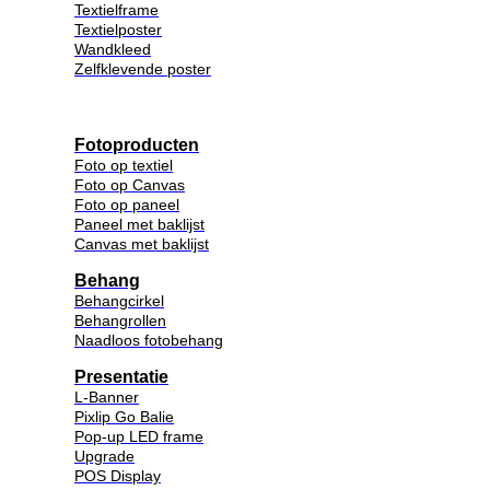
Textielframe
Textielposter
Wandkleed
Zelfklevende poster
Fotoproducten
Foto op textiel
Foto op Canvas
Foto op paneel
Paneel met baklijst
Canvas met baklijst
Behang
Behangcirkel
Behangrollen
Naadloos fotobehang
Presentatie
L-Banner
Pixlip Go Balie
Pop-up LED frame
Upgrade
POS Display