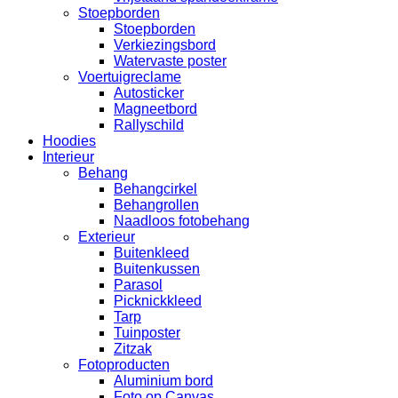
Stoepborden
Stoepborden
Verkiezingsbord
Watervaste poster
Voertuigreclame
Autosticker
Magneetbord
Rallyschild
Hoodies
Interieur
Behang
Behangcirkel
Behangrollen
Naadloos fotobehang
Exterieur
Buitenkleed
Buitenkussen
Parasol
Picknickkleed
Tarp
Tuinposter
Zitzak
Fotoproducten
Aluminium bord
Foto op Canvas