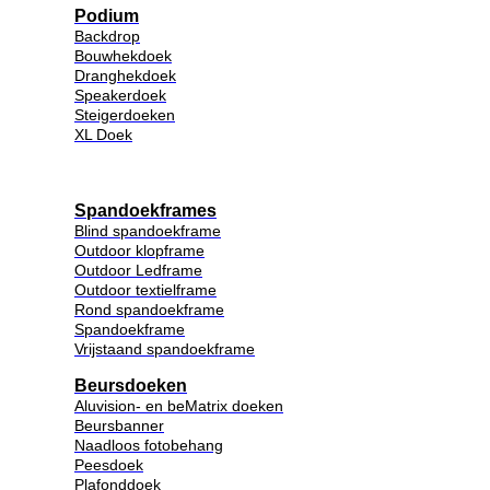
Podium
Backdrop
Bouwhekdoek
Dranghekdoek
Speakerdoek
Steigerdoeken
XL Doek
Spandoekframes
Blind spandoekframe
Outdoor klopframe
Outdoor Ledframe
Outdoor textielframe
Rond spandoekframe
Spandoekframe
Vrijstaand spandoekframe
Beursdoeken
Aluvision- en beMatrix doeken
Beursbanner
Naadloos fotobehang
Peesdoek
Plafonddoek