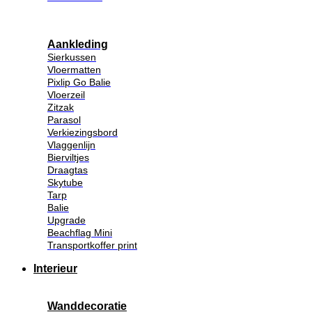
Aankleding
Sierkussen
Vloermatten
Pixlip Go Balie
Vloerzeil
Zitzak
Parasol
Verkiezingsbord
Vlaggenlijn
Bierviltjes
Draagtas
Skytube
Tarp
Balie
Upgrade
Beachflag Mini
Transportkoffer print
Interieur
Wanddecoratie