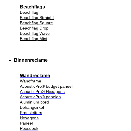
Beachflags
Beachflag
Beachflag Straight
Beachflag Square
Beachflag Drop
Beachflag Wave
Beachflag Mini
Binnenreclame
Wandreclame
Wandframe
AcousticPro® budget paneel
AcousticPro® Hexagons
AcousticPro® panelen
Aluminium bord
Behangcirkel
Freesletters
Hexagons
Paneel
Peesdoek