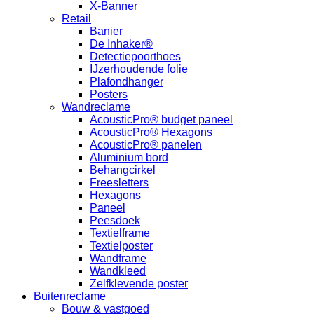
X-Banner
Retail
Banier
De Inhaker®
Detectiepoorthoes
IJzerhoudende folie
Plafondhanger
Posters
Wandreclame
AcousticPro® budget paneel
AcousticPro® Hexagons
AcousticPro® panelen
Aluminium bord
Behangcirkel
Freesletters
Hexagons
Paneel
Peesdoek
Textielframe
Textielposter
Wandframe
Wandkleed
Zelfklevende poster
Buitenreclame
Bouw & vastgoed