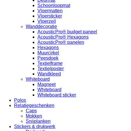
Deurmat
Schoonloopmat
Vloermatten
Vloersticker
Vloerzeil
Wanddecoratie
AcousticPro® budget paneel
AcousticPro® Hexagons
AcousticPro® panelen
Hexagons
Muurcirkel
Peesdoek
Textielframe
Textielposter
Wandkleed
Whiteboard
Magneet
Whiteboard
Whiteboard sticker
Polos
Relatiegeschenken
Caps
Mokken
Snijplanken
Stickers & drukwerk