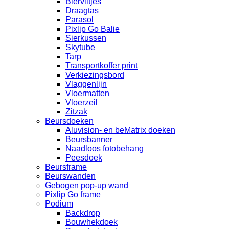
Bierviltjes
Draagtas
Parasol
Pixlip Go Balie
Sierkussen
Skytube
Tarp
Transportkoffer print
Verkiezingsbord
Vlaggenlijn
Vloermatten
Vloerzeil
Zitzak
Beursdoeken
Aluvision- en beMatrix doeken
Beursbanner
Naadloos fotobehang
Peesdoek
Beursframe
Beurswanden
Gebogen pop-up wand
Pixlip Go frame
Podium
Backdrop
Bouwhekdoek