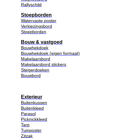
Rallyschild
Stoepborden
Watervaste poster
Verkiezingsbord
Stoepborden
Bouw & vastgoed
Bouwhekdoek
Bouwhekdoek (eigen formaat)
Makelaarsbord
Makelaarsbord stickers
Steigerdoeken
Bouwbord
Exterieur
Buitenkussen
Buitenkleed
Parasol
Picknickkleed
Tarp
Tuinposter
Zitzak