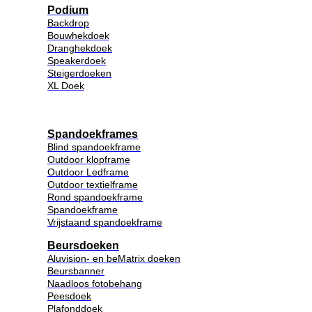
Podium
Backdrop
Bouwhekdoek
Dranghekdoek
Speakerdoek
Steigerdoeken
XL Doek
Spandoekframes
Blind spandoekframe
Outdoor klopframe
Outdoor Ledframe
Outdoor textielframe
Rond spandoekframe
Spandoekframe
Vrijstaand spandoekframe
Beursdoeken
Aluvision- en beMatrix doeken
Beursbanner
Naadloos fotobehang
Peesdoek
Plafonddoek