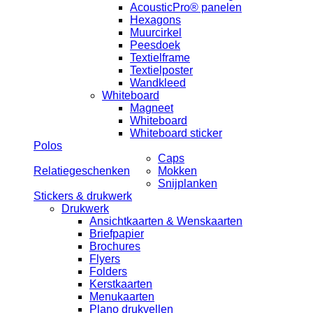
AcousticPro® panelen
Hexagons
Muurcirkel
Peesdoek
Textielframe
Textielposter
Wandkleed
Whiteboard
Magneet
Whiteboard
Whiteboard sticker
Polos
Caps
Relatiegeschenken
Mokken
Snijplanken
Stickers & drukwerk
Drukwerk
Ansichtkaarten & Wenskaarten
Briefpapier
Brochures
Flyers
Folders
Kerstkaarten
Menukaarten
Plano drukvellen