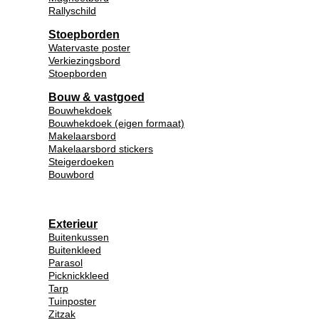
Rallyschild
Stoepborden
Watervaste poster
Verkiezingsbord
Stoepborden
Bouw & vastgoed
Bouwhekdoek
Bouwhekdoek (eigen formaat)
Makelaarsbord
Makelaarsbord stickers
Steigerdoeken
Bouwbord
Exterieur
Buitenkussen
Buitenkleed
Parasol
Picknickkleed
Tarp
Tuinposter
Zitzak