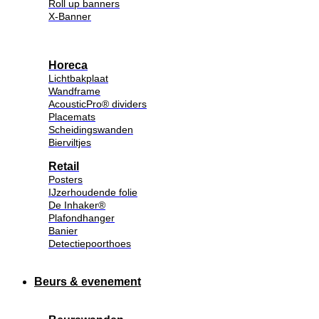
Roll up banners
X-Banner
Horeca
Lichtbakplaat
Wandframe
AcousticPro® dividers
Placemats
Scheidingswanden
Bierviltjes
Retail
Posters
IJzerhoudende folie
De Inhaker®
Plafondhanger
Banier
Detectiepoorthoes
Beurs & evenement