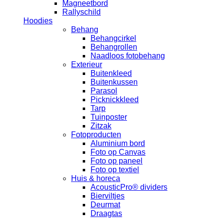
Magneetbord
Rallyschild
Hoodies
Behang
Behangcirkel
Behangrollen
Naadloos fotobehang
Exterieur
Buitenkleed
Buitenkussen
Parasol
Picknickkleed
Tarp
Tuinposter
Zitzak
Fotoproducten
Aluminium bord
Foto op Canvas
Foto op paneel
Foto op textiel
Huis & horeca
AcousticPro® dividers
Bierviltjes
Deurmat
Draagtas