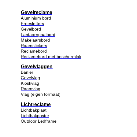
Gevelreclame
Aluminium bord
Freesletters
Gevelbord
Lantaarnpaalbord
Makelaarsbord
Raamstickers
Reclamebord
Reclamebord met beschermlak
Gevelvlaggen
Banier
Gevelvlag
Kioskvlag
Raamvlag
Vlag (eigen formaat)
Lichtreclame
Lichtbakplaat
Lichtbakposter
Outdoor Ledframe