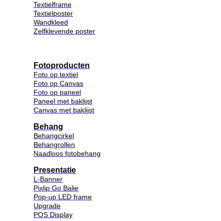
Textielframe
Textielposter
Wandkleed
Zelfklevende poster
Fotoproducten
Foto op textiel
Foto op Canvas
Foto op paneel
Paneel met baklijst
Canvas met baklijst
Behang
Behangcirkel
Behangrollen
Naadloos fotobehang
Presentatie
L-Banner
Pixlip Go Balie
Pop-up LED frame
Upgrade
POS Display