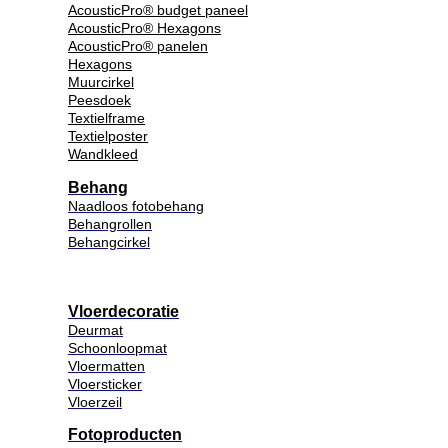
AcousticPro® budget paneel
AcousticPro® Hexagons
AcousticPro® panelen
Hexagons
Muurcirkel
Peesdoek
Textielframe
Textielposter
Wandkleed
Behang
Naadloos fotobehang
Behangrollen
Behangcirkel
Vloerdecoratie
Deurmat
Schoonloopmat
Vloermatten
Vloersticker
Vloerzeil
Fotoproducten