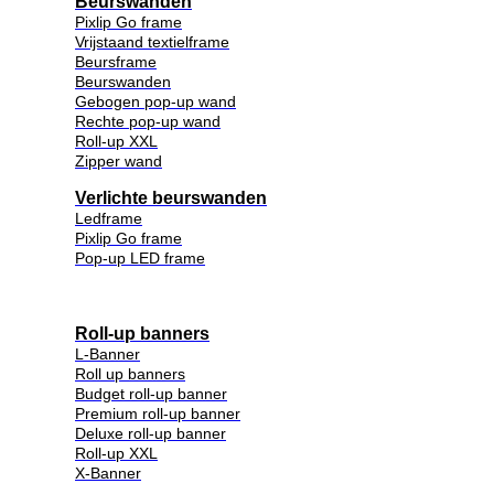
Beurswanden
Pixlip Go frame
Vrijstaand textielframe
Beursframe
Beurswanden
Gebogen pop-up wand
Rechte pop-up wand
Roll-up XXL
Zipper wand
Verlichte beurswanden
Ledframe
Pixlip Go frame
Pop-up LED frame
Roll-up banners
L-Banner
Roll up banners
Budget roll-up banner
Premium roll-up banner
Deluxe roll-up banner
Roll-up XXL
X-Banner