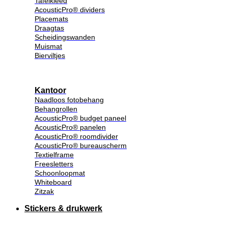
Tafelkleed
AcousticPro® dividers
Placemats
Draagtas
Scheidingswanden
Muismat
Bierviltjes
Kantoor
Naadloos fotobehang
Behangrollen
AcousticPro® budget paneel
AcousticPro® panelen
AcousticPro® roomdivider
AcousticPro® bureauscherm
Textielframe
Freesletters
Schoonloopmat
Whiteboard
Zitzak
Stickers & drukwerk