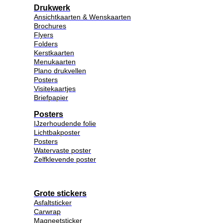
Drukwerk
Ansichtkaarten & Wenskaarten
Brochures
Flyers
Folders
Kerstkaarten
Menukaarten
Plano drukvellen
Posters
Visitekaartjes
Briefpapier
Posters
IJzerhoudende folie
Lichtbakposter
Posters
Watervaste poster
Zelfklevende poster
Grote stickers
Asfaltsticker
Carwrap
Magneetsticker