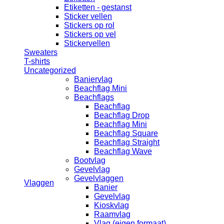
Etiketten - gestanst
Sticker vellen
Stickers op rol
Stickers op vel
Stickervellen
Sweaters
T-shirts
Uncategorized
Baniervlag
Beachflag Mini
Beachflags
Beachflag
Beachflag Drop
Beachflag Mini
Beachflag Square
Beachflag Straight
Beachflag Wave
Bootvlag
Gevelvlag
Gevelvlaggen
Vlaggen
Banier
Gevelvlag
Kioskvlag
Raamvlag
Vlag (eigen formaat)