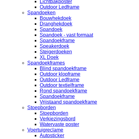
Lichtbakposter
Outdoor Ledframe
Spandoeken
Bouwhekdoek
Dranghekdoek
Spandoek
Spandoek - vast formaat
Spandoekframe
Speakerdoek
Steigerdoeken
XL Doek
Spandoekframes
Blind spandoekframe
Outdoor klopframe
Outdoor Ledframe
Outdoor textielframe
Rond spandoekframe
Spandoekframe
Vrijstaand spandoekframe
Stoepborden
Stoepborden
Verkiezingsbord
Watervaste poster
Voertuigreclame
Autosticker