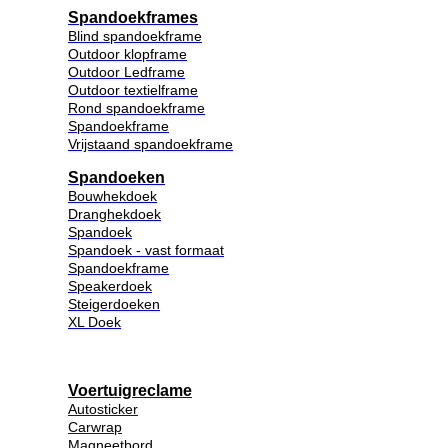
Spandoekframes
Blind spandoekframe
Outdoor klopframe
Outdoor Ledframe
Outdoor textielframe
Rond spandoekframe
Spandoekframe
Vrijstaand spandoekframe
Spandoeken
Bouwhekdoek
Dranghekdoek
Spandoek
Spandoek - vast formaat
Spandoekframe
Speakerdoek
Steigerdoeken
XL Doek
Voertuigreclame
Autosticker
Carwrap
Magneetbord