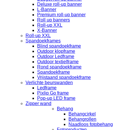
Deluxe roll-up banner
L-Banner
Premium roll-up banner
Roll up banners
Roll-up XXL
X-Banner
Roll-up XXL
Spandoekframes
Blind spandoekframe
Outdoor klopframe
Outdoor Ledframe
Outdoor textielframe
Rond spandoekframe
Spandoekframe
Vrijstaand spandoekframe
Verlichte beurswanden
Ledframe
Pixlip Go frame
Pop-up LED frame
Zipper wand
Behang
Behangcirkel
Behangrollen
Naadloos fotobehang
Fotoproducten