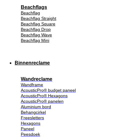
Beachflags
Beachflag
Beachflag Straight
Beachflag Square
Beachflag Drop
Beachflag Wave
Beachflag Mini
Binnenreclame
Wandreclame
Wandframe
AcousticPro® budget paneel
AcousticPro® Hexagons
AcousticPro® panelen
Aluminium bord
Behangcirkel
Freesletters
Hexagons
Paneel
Peesdoek