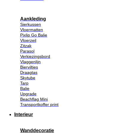
Aankleding
Sierkussen
Vloermatten
Pixlip Go Balie
Vloerzeil
Zitzak
Parasol
Verkiezingsbord
Vlaggenlijn
Bierviltjes
Draagtas
Skytube
Tarp
Balie
Upgrade
Beachflag Mini
Transportkoffer print
Interieur
Wanddecoratie