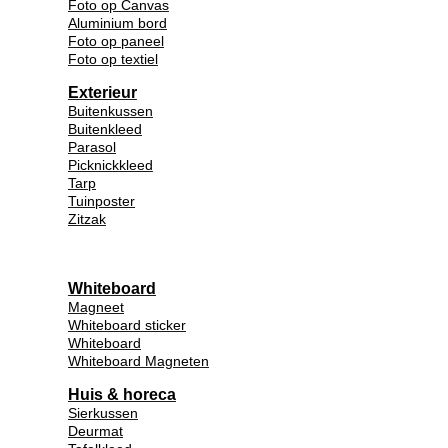
Foto op Canvas
Aluminium bord
Foto op paneel
Foto op textiel
Exterieur
Buitenkussen
Buitenkleed
Parasol
Picknickkleed
Tarp
Tuinposter
Zitzak
Whiteboard
Magneet
Whiteboard sticker
Whiteboard
Whiteboard Magneten
Huis & horeca
Sierkussen
Deurmat