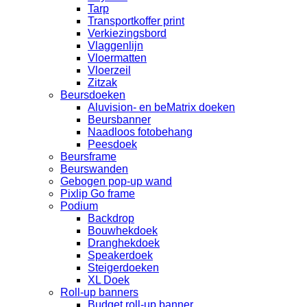
Tarp
Transportkoffer print
Verkiezingsbord
Vlaggenlijn
Vloermatten
Vloerzeil
Zitzak
Beursdoeken
Aluvision- en beMatrix doeken
Beursbanner
Naadloos fotobehang
Peesdoek
Beursframe
Beurswanden
Gebogen pop-up wand
Pixlip Go frame
Podium
Backdrop
Bouwhekdoek
Dranghekdoek
Speakerdoek
Steigerdoeken
XL Doek
Roll-up banners
Budget roll-up banner