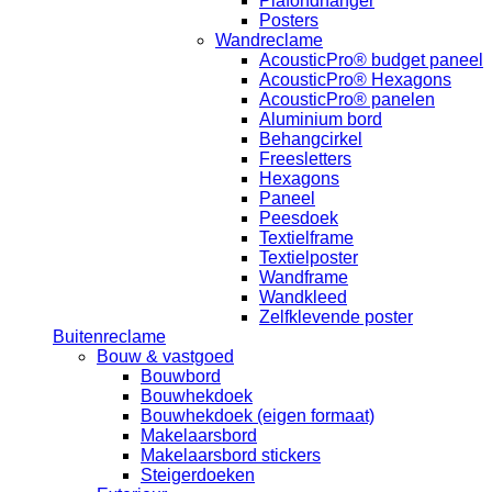
Plafondhanger
Posters
Wandreclame
AcousticPro® budget paneel
AcousticPro® Hexagons
AcousticPro® panelen
Aluminium bord
Behangcirkel
Freesletters
Hexagons
Paneel
Peesdoek
Textielframe
Textielposter
Wandframe
Wandkleed
Zelfklevende poster
Buitenreclame
Bouw & vastgoed
Bouwbord
Bouwhekdoek
Bouwhekdoek (eigen formaat)
Makelaarsbord
Makelaarsbord stickers
Steigerdoeken