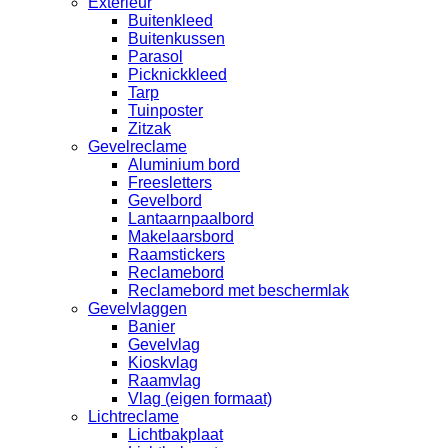
Exterieur
Buitenkleed
Buitenkussen
Parasol
Picknickkleed
Tarp
Tuinposter
Zitzak
Gevelreclame
Aluminium bord
Freesletters
Gevelbord
Lantaarnpaalbord
Makelaarsbord
Raamstickers
Reclamebord
Reclamebord met beschermlak
Gevelvlaggen
Banier
Gevelvlag
Kioskvlag
Raamvlag
Vlag (eigen formaat)
Lichtreclame
Lichtbakplaat