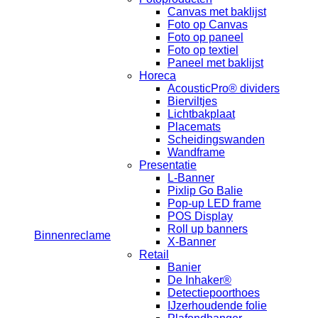
Canvas met baklijst
Foto op Canvas
Foto op paneel
Foto op textiel
Paneel met baklijst
Horeca
AcousticPro® dividers
Bierviltjes
Lichtbakplaat
Placemats
Scheidingswanden
Wandframe
Presentatie
L-Banner
Pixlip Go Balie
Pop-up LED frame
POS Display
Roll up banners
Binnenreclame
X-Banner
Retail
Banier
De Inhaker®
Detectiepoorthoes
IJzerhoudende folie