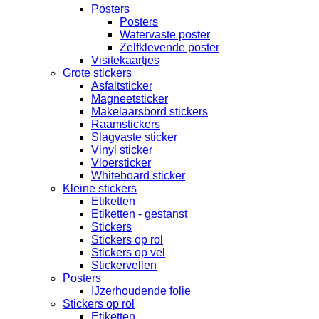
Posters
Posters
Watervaste poster
Zelfklevende poster
Visitekaartjes
Grote stickers
Asfaltsticker
Magneetsticker
Makelaarsbord stickers
Raamstickers
Slagvaste sticker
Vinyl sticker
Vloersticker
Whiteboard sticker
Kleine stickers
Etiketten
Etiketten - gestanst
Stickers
Stickers op rol
Stickers op vel
Stickervellen
Posters
IJzerhoudende folie
Stickers op rol
Etiketten