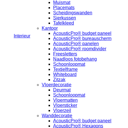
Muismat
Placemats
Scheidingswanden
Sierkussen
Tafelkleed
Kantoor
AcousticPro® budget paneel
Interieur
AcousticPro® bureauscherm
AcousticPro® panelen
AcousticPro® roomdivider
Freesletters
Naadloos fotobehang
Schoonloopmat
Textielframe
Whiteboard
Zitzak
Vloerdecoratie
Deurmat
Schoonloopmat
Vloermatten
Vloersticker
Vloerzeil
Wanddecoratie
AcousticPro® budget paneel
AcousticPro® Hexagons