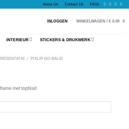
About Us
Contact Us
FAQs
INLOGGEN
WINKELWAGEN /
€
0,00
0
INTERIEUR
STICKERS & DRUKWERK
PRESENTATIE
/
PIXLIP GO BALIE
frame met topblad