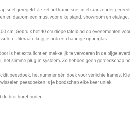
ap snel geregeld. Je zet het frame snel in elkaar zonder geree
issen en daarom een must voor elke stand, showroom en etalage.
00 cm. Gebruik het 40 cm diepe tafelblad op evenementen voor 
wisselen. Uiteraard krijg je ook een handige opbergtas.
oor is het extra licht en makkelijk te vervoeren in de bijgeleve
zij het slimme plug-in systeem. Ze hebben geen gereedschap no
lit peesdoek, het nummer één doek voor verlichte frames. Kies v
rwisselen peesdoeken is je boodschap elke keer uniek.
et de brochurehouder.