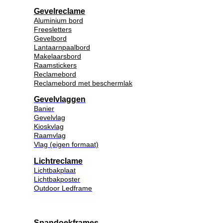
Gevelreclame
Aluminium bord
Freesletters
Gevelbord
Lantaarnpaalbord
Makelaarsbord
Raamstickers
Reclamebord
Reclamebord met beschermlak
Gevelvlaggen
Banier
Gevelvlag
Kioskvlag
Raamvlag
Vlag (eigen formaat)
Lichtreclame
Lichtbakplaat
Lichtbakposter
Outdoor Ledframe
Spandoekframes