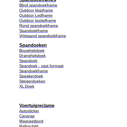
Blind spandoekframe
Outdoor klopframe
Outdoor Ledframe
Outdoor textielframe
Rond spandoekframe
Spandoekframe
Vrijstaand spandoekframe
Spandoeken
Bouwhekdoek
Dranghekdoek
Spandoek
Spandoek - vast formaat
Spandoekframe
Speakerdoek
Steigerdoeken
XL Doek
Voertuigreclame
Autosticker
Carwrap
Magneetbord
Rallyschild