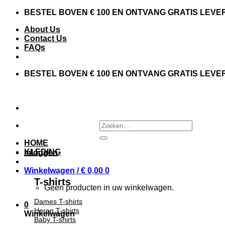
BESTEL BOVEN € 100 EN ONTVANG GRATIS LEVE
About Us
Contact Us
FAQs
BESTEL BOVEN € 100 EN ONTVANG GRATIS LEVE
HOME
KLEDING
Inloggen
Winkelwagen /
€
0,00
0
T-shirts
Geen producten in uw winkelwagen.
Dames T-shirts
0
Heren T-shirts
Winkelwagen
Baby T-shirts