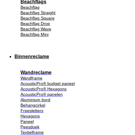
Beachflags
Beachflag
Beachflag Straight
Beachflag Square
Beachflag Drop
Beachflag Wave
Beachflag Mini
Binnenreclame
Wandreclame
Wandframe
AcousticPro® budget paneel
AcousticPro® Hexagons
AcousticPro® panelen
Aluminium bord
Behangcirkel
Freesletters
Hexagons
Paneel
Peesdoek
Textielframe