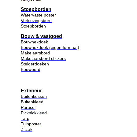
Stoepborden
Watervaste poster
Verkiezingsbord
Stoepborden
Bouw & vastgoed
Bouwhekdoek
Bouwhekdoek (eigen formaat)
Makelaarsbord
Makelaarsbord stickers
Steigerdoeken
Bouwbord
Exterieur
Buitenkussen
Buitenkleed
Parasol
Picknickkleed
Tarp
Tuinposter
Zitzak