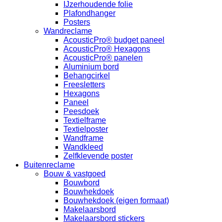
IJzerhoudende folie
Plafondhanger
Posters
Wandreclame
AcousticPro® budget paneel
AcousticPro® Hexagons
AcousticPro® panelen
Aluminium bord
Behangcirkel
Freesletters
Hexagons
Paneel
Peesdoek
Textielframe
Textielposter
Wandframe
Wandkleed
Zelfklevende poster
Buitenreclame
Bouw & vastgoed
Bouwbord
Bouwhekdoek
Bouwhekdoek (eigen formaat)
Makelaarsbord
Makelaarsbord stickers