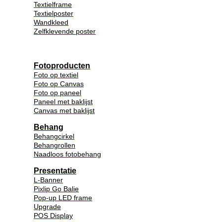
Textielframe
Textielposter
Wandkleed
Zelfklevende poster
Fotoproducten
Foto op textiel
Foto op Canvas
Foto op paneel
Paneel met baklijst
Canvas met baklijst
Behang
Behangcirkel
Behangrollen
Naadloos fotobehang
Presentatie
L-Banner
Pixlip Go Balie
Pop-up LED frame
Upgrade
POS Display