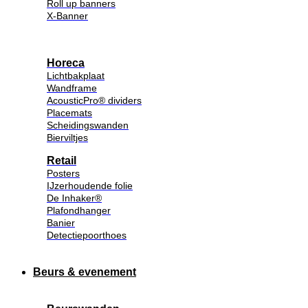
Roll up banners
X-Banner
Horeca
Lichtbakplaat
Wandframe
AcousticPro® dividers
Placemats
Scheidingswanden
Bierviltjes
Retail
Posters
IJzerhoudende folie
De Inhaker®
Plafondhanger
Banier
Detectiepoorthoes
Beurs & evenement