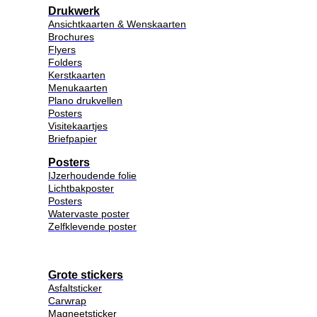
Drukwerk
Ansichtkaarten & Wenskaarten
Brochures
Flyers
Folders
Kerstkaarten
Menukaarten
Plano drukvellen
Posters
Visitekaartjes
Briefpapier
Posters
IJzerhoudende folie
Lichtbakposter
Posters
Watervaste poster
Zelfklevende poster
Grote stickers
Asfaltsticker
Carwrap
Magneetsticker