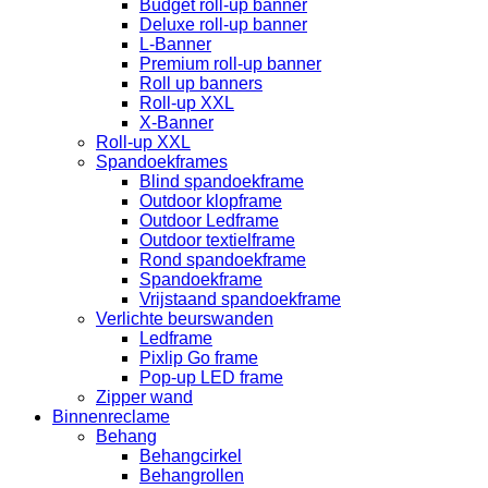
Budget roll-up banner
Deluxe roll-up banner
L-Banner
Premium roll-up banner
Roll up banners
Roll-up XXL
X-Banner
Roll-up XXL
Spandoekframes
Blind spandoekframe
Outdoor klopframe
Outdoor Ledframe
Outdoor textielframe
Rond spandoekframe
Spandoekframe
Vrijstaand spandoekframe
Verlichte beurswanden
Ledframe
Pixlip Go frame
Pop-up LED frame
Zipper wand
Binnenreclame
Behang
Behangcirkel
Behangrollen