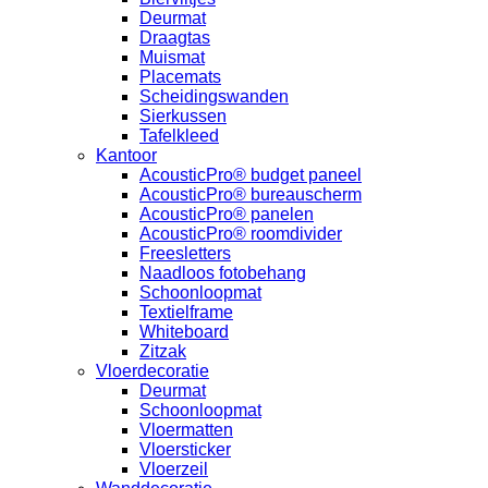
Deurmat
Draagtas
Muismat
Placemats
Scheidingswanden
Sierkussen
Tafelkleed
Kantoor
AcousticPro® budget paneel
AcousticPro® bureauscherm
AcousticPro® panelen
AcousticPro® roomdivider
Freesletters
Naadloos fotobehang
Schoonloopmat
Textielframe
Whiteboard
Zitzak
Vloerdecoratie
Deurmat
Schoonloopmat
Vloermatten
Vloersticker
Vloerzeil