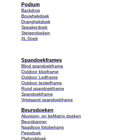
Podium
Backdrop
Bouwhekdoek
Dranghekdoek
Speakerdoek
Steigerdoeken
XL Doek
Spandoekframes
Blind spandoekframe
Outdoor klopframe
Outdoor Ledframe
Outdoor textielframe
Rond spandoekframe
Spandoekframe
Vrijstaand spandoekframe
Beursdoeken
Aluvision- en beMatrix doeken
Beursbanner
Naadloos fotobehang
Peesdoek
Plafonddoek