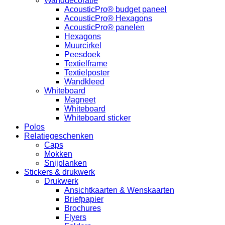
Wanddecoratie
AcousticPro® budget paneel
AcousticPro® Hexagons
AcousticPro® panelen
Hexagons
Muurcirkel
Peesdoek
Textielframe
Textielposter
Wandkleed
Whiteboard
Magneet
Whiteboard
Whiteboard sticker
Polos
Relatiegeschenken
Caps
Mokken
Snijplanken
Stickers & drukwerk
Drukwerk
Ansichtkaarten & Wenskaarten
Briefpapier
Brochures
Flyers