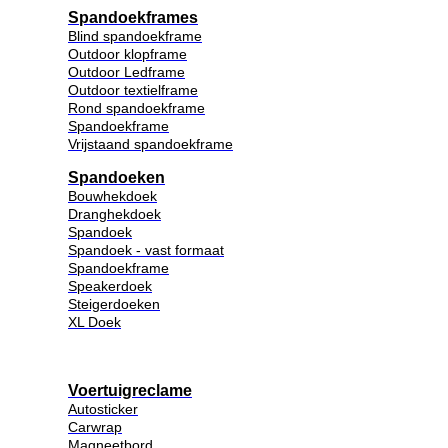
Spandoekframes
Blind spandoekframe
Outdoor klopframe
Outdoor Ledframe
Outdoor textielframe
Rond spandoekframe
Spandoekframe
Vrijstaand spandoekframe
Spandoeken
Bouwhekdoek
Dranghekdoek
Spandoek
Spandoek - vast formaat
Spandoekframe
Speakerdoek
Steigerdoeken
XL Doek
Voertuigreclame
Autosticker
Carwrap
Magneetbord