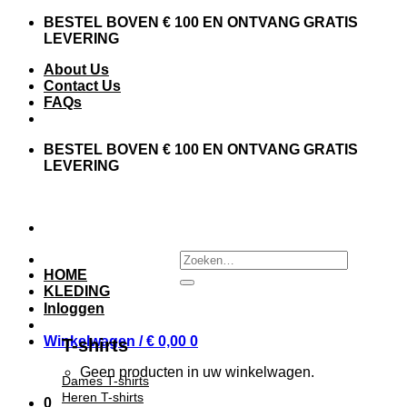
Skip
BESTEL BOVEN € 100 EN ONTVANG GRATIS
to
LEVERING
content
About Us
Contact Us
FAQs
BESTEL BOVEN € 100 EN ONTVANG GRATIS
LEVERING
Zoeken
naar:
HOME
KLEDING
Inloggen
Winkelwagen /
€
0,00
0
T-shirts
Geen producten in uw winkelwagen.
Dames T-shirts
Heren T-shirts
0