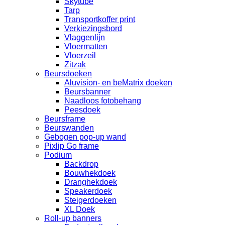
Skytube
Tarp
Transportkoffer print
Verkiezingsbord
Vlaggenlijn
Vloermatten
Vloerzeil
Zitzak
Beursdoeken
Aluvision- en beMatrix doeken
Beursbanner
Naadloos fotobehang
Peesdoek
Beursframe
Beurswanden
Gebogen pop-up wand
Pixlip Go frame
Podium
Backdrop
Bouwhekdoek
Dranghekdoek
Speakerdoek
Steigerdoeken
XL Doek
Roll-up banners