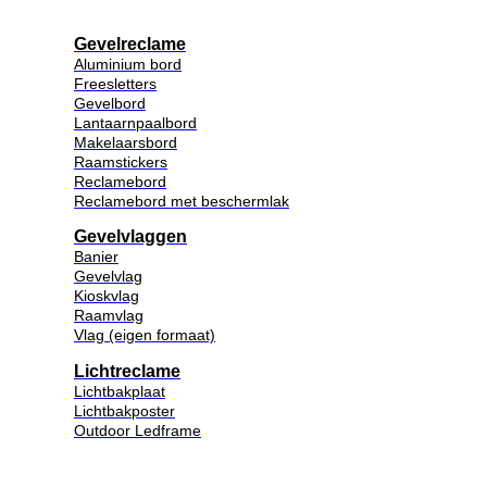
Gevelreclame
Aluminium bord
Freesletters
Gevelbord
Lantaarnpaalbord
Makelaarsbord
Raamstickers
Reclamebord
Reclamebord met beschermlak
Gevelvlaggen
Banier
Gevelvlag
Kioskvlag
Raamvlag
Vlag (eigen formaat)
Lichtreclame
Lichtbakplaat
Lichtbakposter
Outdoor Ledframe