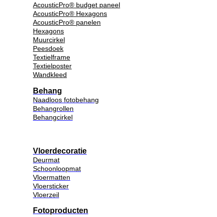
AcousticPro® budget paneel
AcousticPro® Hexagons
AcousticPro® panelen
Hexagons
Muurcirkel
Peesdoek
Textielframe
Textielposter
Wandkleed
Behang
Naadloos fotobehang
Behangrollen
Behangcirkel
Vloerdecoratie
Deurmat
Schoonloopmat
Vloermatten
Vloersticker
Vloerzeil
Fotoproducten