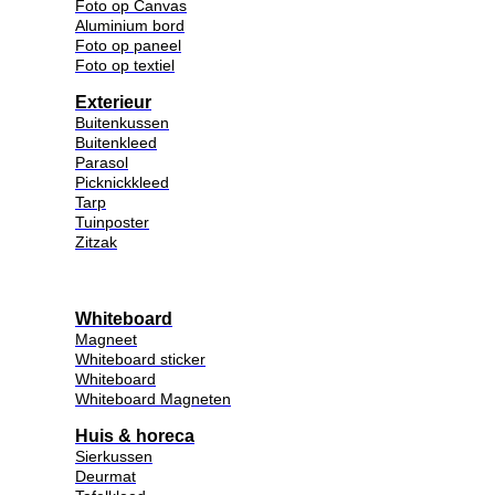
Foto op Canvas
Aluminium bord
Foto op paneel
Foto op textiel
Exterieur
Buitenkussen
Buitenkleed
Parasol
Picknickkleed
Tarp
Tuinposter
Zitzak
Whiteboard
Magneet
Whiteboard sticker
Whiteboard
Whiteboard Magneten
Huis & horeca
Sierkussen
Deurmat