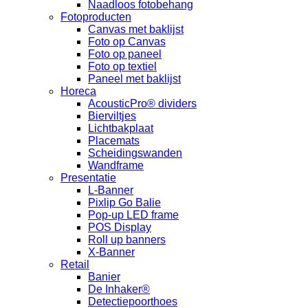
Naadloos fotobehang
Fotoproducten
Canvas met baklijst
Foto op Canvas
Foto op paneel
Foto op textiel
Paneel met baklijst
Horeca
AcousticPro® dividers
Bierviltjes
Lichtbakplaat
Placemats
Scheidingswanden
Wandframe
Presentatie
L-Banner
Pixlip Go Balie
Pop-up LED frame
POS Display
Roll up banners
X-Banner
Retail
Banier
De Inhaker®
Detectiepoorthoes