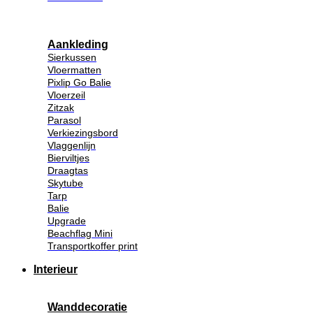
Aankleding
Sierkussen
Vloermatten
Pixlip Go Balie
Vloerzeil
Zitzak
Parasol
Verkiezingsbord
Vlaggenlijn
Bierviltjes
Draagtas
Skytube
Tarp
Balie
Upgrade
Beachflag Mini
Transportkoffer print
Interieur
Wanddecoratie