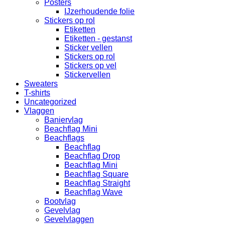
Posters
IJzerhoudende folie
Stickers op rol
Etiketten
Etiketten - gestanst
Sticker vellen
Stickers op rol
Stickers op vel
Stickervellen
Sweaters
T-shirts
Uncategorized
Vlaggen
Baniervlag
Beachflag Mini
Beachflags
Beachflag
Beachflag Drop
Beachflag Mini
Beachflag Square
Beachflag Straight
Beachflag Wave
Bootvlag
Gevelvlag
Gevelvlaggen