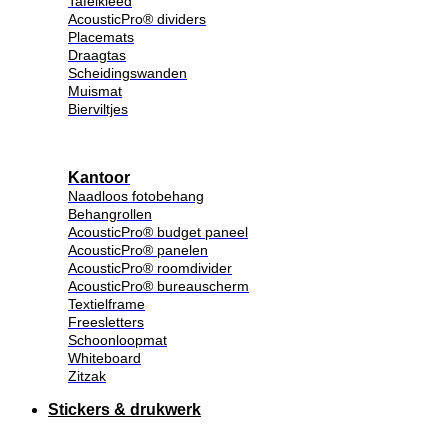
Tafelkleed
AcousticPro® dividers
Placemats
Draagtas
Scheidingswanden
Muismat
Bierviltjes
Kantoor
Naadloos fotobehang
Behangrollen
AcousticPro® budget paneel
AcousticPro® panelen
AcousticPro® roomdivider
AcousticPro® bureauscherm
Textielframe
Freesletters
Schoonloopmat
Whiteboard
Zitzak
Stickers & drukwerk