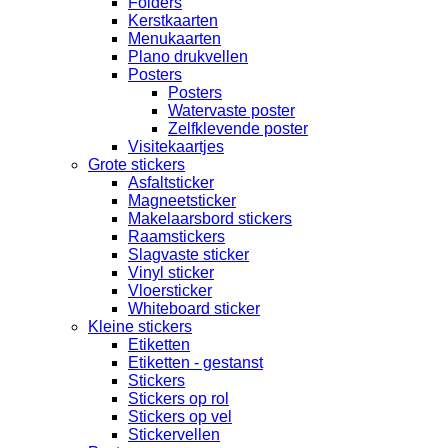
Folders
Kerstkaarten
Menukaarten
Plano drukvellen
Posters
Posters
Watervaste poster
Zelfklevende poster
Visitekaartjes
Grote stickers
Asfaltsticker
Magneetsticker
Makelaarsbord stickers
Raamstickers
Slagvaste sticker
Vinyl sticker
Vloersticker
Whiteboard sticker
Kleine stickers
Etiketten
Etiketten - gestanst
Stickers
Stickers op rol
Stickers op vel
Stickervellen