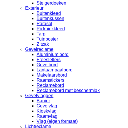
Steigerdoeken
Exterieur
Buitenkleed
Buitenkussen
Parasol
Picknickkleed
Tarp
Tuinposter
Zitzak
Gevelreclame
Aluminium bord
Freesletters
Gevelbord
Lantaarnpaalbord
Makelaarsbord
Raamstickers
Reclamebord
Reclamebord met beschermlak
Gevelvlaggen
Banier
Gevelvlag
Kioskvlag
Raamvlag
Vlag (eigen formaat)
Lichtreclame