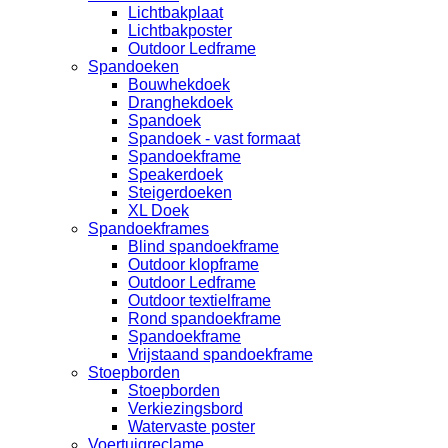
Lichtbakplaat
Lichtbakposter
Outdoor Ledframe
Spandoeken
Bouwhekdoek
Dranghekdoek
Spandoek
Spandoek - vast formaat
Spandoekframe
Speakerdoek
Steigerdoeken
XL Doek
Spandoekframes
Blind spandoekframe
Outdoor klopframe
Outdoor Ledframe
Outdoor textielframe
Rond spandoekframe
Spandoekframe
Vrijstaand spandoekframe
Stoepborden
Stoepborden
Verkiezingsbord
Watervaste poster
Voertuigreclame