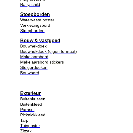
Rallyschild
Stoepborden
Watervaste poster
Verkiezingsbord
Stoepborden
Bouw & vastgoed
Bouwhekdoek
Bouwhekdoek (eigen formaat)
Makelaarsbord
Makelaarsbord stickers
Steigerdoeken
Bouwbord
Exterieur
Buitenkussen
Buitenkleed
Parasol
Picknickkleed
Tarp
Tuinposter
Zitzak