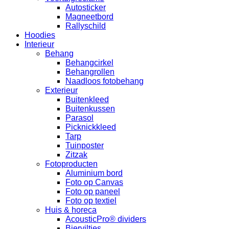
Autosticker
Magneetbord
Rallyschild
Hoodies
Interieur
Behang
Behangcirkel
Behangrollen
Naadloos fotobehang
Exterieur
Buitenkleed
Buitenkussen
Parasol
Picknickkleed
Tarp
Tuinposter
Zitzak
Fotoproducten
Aluminium bord
Foto op Canvas
Foto op paneel
Foto op textiel
Huis & horeca
AcousticPro® dividers
Bierviltjes