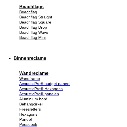
Beachflags
Beachflag
Beachflag Straight
Beachflag Square
Beachflag Drop
Beachflag Wave
Beachflag Mini
Binnenreclame
Wandreclame
Wandframe
AcousticPro® budget paneel
AcousticPro® Hexagons
AcousticPro® panelen
Aluminium bord
Behangcirkel
Freesletters
Hexagons
Paneel
Peesdoek