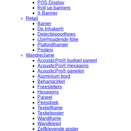
POS Display
Roll up banners
X-Banner
Retail
Banier
De Inhaker®
Detectiepoorthoes
IJzerhoudende folie
Plafondhanger
Posters
Wandreclame
AcousticPro® budget paneel
AcousticPro® Hexagons
AcousticPro® panelen
Aluminium bord
Behangcirkel
Freesletters
Hexagons
Paneel
Peesdoek
Textielframe
Textielposter
Wandframe
Wandkleed
Zelfklevende poster