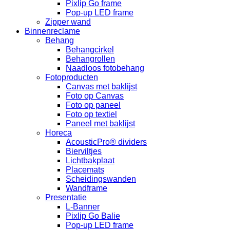
Pixlip Go frame
Pop-up LED frame
Zipper wand
Binnenreclame
Behang
Behangcirkel
Behangrollen
Naadloos fotobehang
Fotoproducten
Canvas met baklijst
Foto op Canvas
Foto op paneel
Foto op textiel
Paneel met baklijst
Horeca
AcousticPro® dividers
Bierviltjes
Lichtbakplaat
Placemats
Scheidingswanden
Wandframe
Presentatie
L-Banner
Pixlip Go Balie
Pop-up LED frame