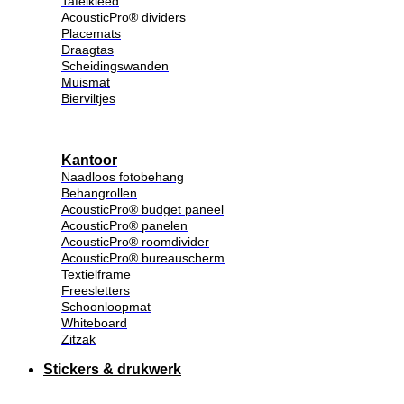
Tafelkleed
AcousticPro® dividers
Placemats
Draagtas
Scheidingswanden
Muismat
Bierviltjes
Kantoor
Naadloos fotobehang
Behangrollen
AcousticPro® budget paneel
AcousticPro® panelen
AcousticPro® roomdivider
AcousticPro® bureauscherm
Textielframe
Freesletters
Schoonloopmat
Whiteboard
Zitzak
Stickers & drukwerk