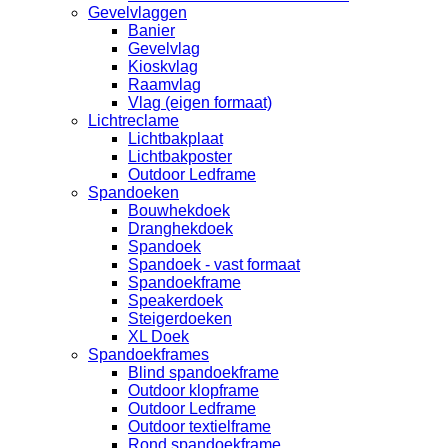
Gevelvlaggen
Banier
Gevelvlag
Kioskvlag
Raamvlag
Vlag (eigen formaat)
Lichtreclame
Lichtbakplaat
Lichtbakposter
Outdoor Ledframe
Spandoeken
Bouwhekdoek
Dranghekdoek
Spandoek
Spandoek - vast formaat
Spandoekframe
Speakerdoek
Steigerdoeken
XL Doek
Spandoekframes
Blind spandoekframe
Outdoor klopframe
Outdoor Ledframe
Outdoor textielframe
Rond spandoekframe