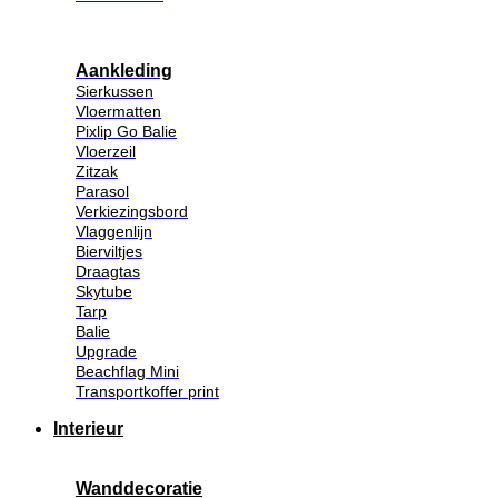
Aankleding
Sierkussen
Vloermatten
Pixlip Go Balie
Vloerzeil
Zitzak
Parasol
Verkiezingsbord
Vlaggenlijn
Bierviltjes
Draagtas
Skytube
Tarp
Balie
Upgrade
Beachflag Mini
Transportkoffer print
Interieur
Wanddecoratie