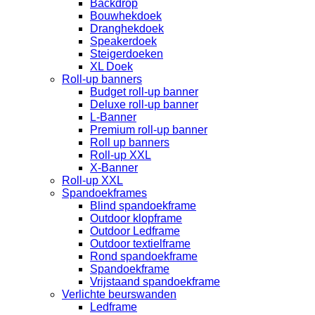
Backdrop
Bouwhekdoek
Dranghekdoek
Speakerdoek
Steigerdoeken
XL Doek
Roll-up banners
Budget roll-up banner
Deluxe roll-up banner
L-Banner
Premium roll-up banner
Roll up banners
Roll-up XXL
X-Banner
Roll-up XXL
Spandoekframes
Blind spandoekframe
Outdoor klopframe
Outdoor Ledframe
Outdoor textielframe
Rond spandoekframe
Spandoekframe
Vrijstaand spandoekframe
Verlichte beurswanden
Ledframe