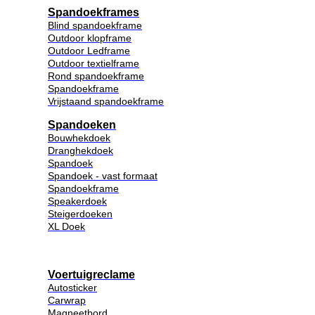
Spandoekframes
Blind spandoekframe
Outdoor klopframe
Outdoor Ledframe
Outdoor textielframe
Rond spandoekframe
Spandoekframe
Vrijstaand spandoekframe
Spandoeken
Bouwhekdoek
Dranghekdoek
Spandoek
Spandoek - vast formaat
Spandoekframe
Speakerdoek
Steigerdoeken
XL Doek
Voertuigreclame
Autosticker
Carwrap
Magneetbord