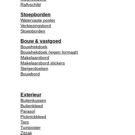
Rallyschild
Stoepborden
Watervaste poster
Verkiezingsbord
Stoepborden
Bouw & vastgoed
Bouwhekdoek
Bouwhekdoek (eigen formaat)
Makelaarsbord
Makelaarsbord stickers
Steigerdoeken
Bouwbord
Exterieur
Buitenkussen
Buitenkleed
Parasol
Picknickkleed
Tarp
Tuinposter
Zitzak