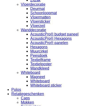
Zitzak
Vloerdecoratie
Deurmat
Schoonloopmat
Vloermatten
Vloersticker
Vloerzeil
Wanddecoratie
AcousticPro® budget paneel
AcousticPro® Hexagons
AcousticPro® panelen
Hexagons
Muurcirkel
Peesdoek
Textielframe
Textielposter
Wandkleed
Whiteboard
Magneet
Whiteboard
Whiteboard sticker
Polos
Relatiegeschenken
Caps
Mokken