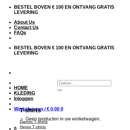
Skip
BESTEL BOVEN € 100 EN ONTVANG GRATIS
to
LEVERING
content
About Us
Contact Us
FAQs
BESTEL BOVEN € 100 EN ONTVANG GRATIS
LEVERING
Zoeken
naar:
HOME
KLEDING
Inloggen
Winkelwagen /
€
0,00
0
T-shirts
Geen producten in uw winkelwagen.
Dames T-shirts
Heren T-shirts
0