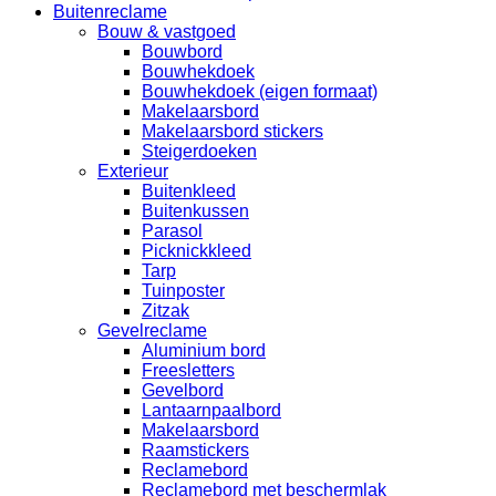
Buitenreclame
Bouw & vastgoed
Bouwbord
Bouwhekdoek
Bouwhekdoek (eigen formaat)
Makelaarsbord
Makelaarsbord stickers
Steigerdoeken
Exterieur
Buitenkleed
Buitenkussen
Parasol
Picknickkleed
Tarp
Tuinposter
Zitzak
Gevelreclame
Aluminium bord
Freesletters
Gevelbord
Lantaarnpaalbord
Makelaarsbord
Raamstickers
Reclamebord
Reclamebord met beschermlak