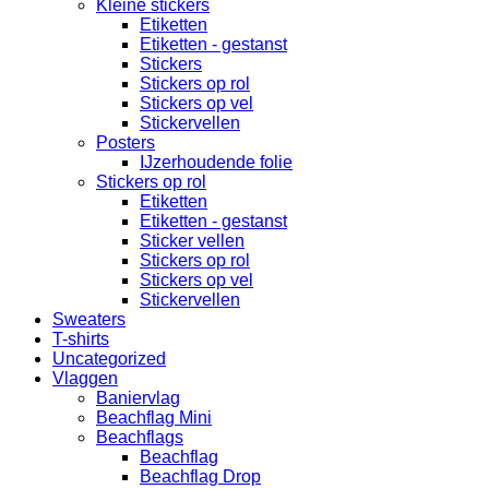
Kleine stickers
Etiketten
Etiketten - gestanst
Stickers
Stickers op rol
Stickers op vel
Stickervellen
Posters
IJzerhoudende folie
Stickers op rol
Etiketten
Etiketten - gestanst
Sticker vellen
Stickers op rol
Stickers op vel
Stickervellen
Sweaters
T-shirts
Uncategorized
Vlaggen
Baniervlag
Beachflag Mini
Beachflags
Beachflag
Beachflag Drop