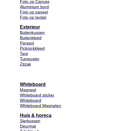
Foto op Canvas
Aluminium bord
Foto op paneel
Foto op textiel
Exterieur
Buitenkussen
Buitenkleed
Parasol
Picknickkleed
Tarp
Tuinposter
Zitzak
Whiteboard
Magneet
Whiteboard sticker
Whiteboard
Whiteboard Magneten
Huis & horeca
Sierkussen
Deurmat