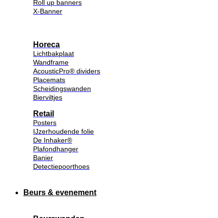
Roll up banners
X-Banner
Horeca
Lichtbakplaat
Wandframe
AcousticPro® dividers
Placemats
Scheidingswanden
Bierviltjes
Retail
Posters
IJzerhoudende folie
De Inhaker®
Plafondhanger
Banier
Detectiepoorthoes
Beurs & evenement