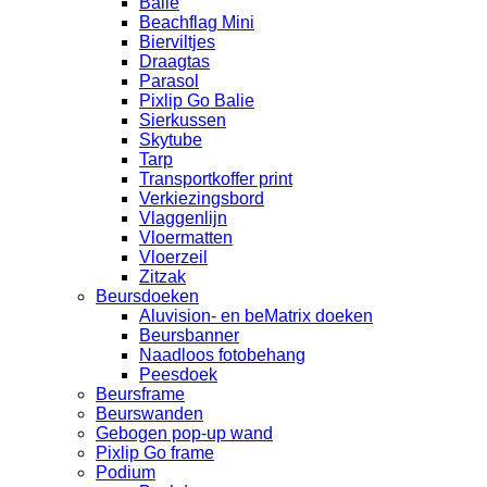
Balie
Beachflag Mini
Bierviltjes
Draagtas
Parasol
Pixlip Go Balie
Sierkussen
Skytube
Tarp
Transportkoffer print
Verkiezingsbord
Vlaggenlijn
Vloermatten
Vloerzeil
Zitzak
Beursdoeken
Aluvision- en beMatrix doeken
Beursbanner
Naadloos fotobehang
Peesdoek
Beursframe
Beurswanden
Gebogen pop-up wand
Pixlip Go frame
Podium