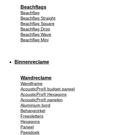
Beachflags
Beachflag
Beachflag Straight
Beachflag Square
Beachflag Drop
Beachflag Wave
Beachflag Mini
Binnenreclame
Wandreclame
Wandframe
AcousticPro® budget paneel
AcousticPro® Hexagons
AcousticPro® panelen
Aluminium bord
Behangcirkel
Freesletters
Hexagons
Paneel
Peesdoek