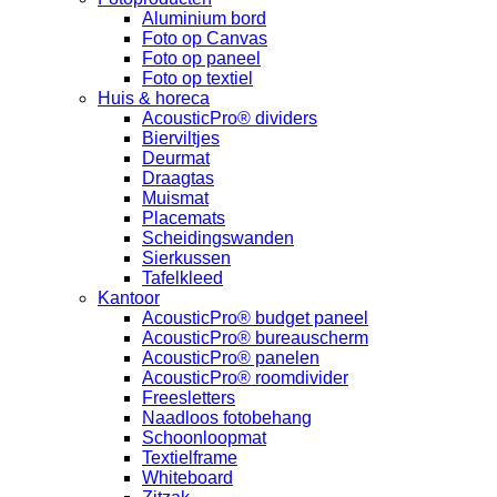
Aluminium bord
Foto op Canvas
Foto op paneel
Foto op textiel
Huis & horeca
AcousticPro® dividers
Bierviltjes
Deurmat
Draagtas
Muismat
Placemats
Scheidingswanden
Sierkussen
Tafelkleed
Kantoor
AcousticPro® budget paneel
AcousticPro® bureauscherm
AcousticPro® panelen
AcousticPro® roomdivider
Freesletters
Naadloos fotobehang
Schoonloopmat
Textielframe
Whiteboard