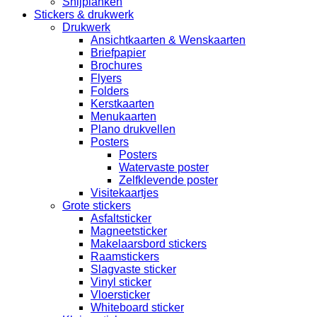
Snijplanken
Stickers & drukwerk
Drukwerk
Ansichtkaarten & Wenskaarten
Briefpapier
Brochures
Flyers
Folders
Kerstkaarten
Menukaarten
Plano drukvellen
Posters
Posters
Watervaste poster
Zelfklevende poster
Visitekaartjes
Grote stickers
Asfaltsticker
Magneetsticker
Makelaarsbord stickers
Raamstickers
Slagvaste sticker
Vinyl sticker
Vloersticker
Whiteboard sticker