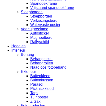
Spandoekframe
Vrijstaand spandoekframe
Stoepborden
Stoepborden
Verkiezingsbord
Watervaste poster
Voertuigreclame
Autosticker
Magneetbord
Rallyschild
Hoodies
Interieur
Behang
Behangcirkel
Behangrollen
Naadloos fotobehang
Exterieur
Buitenkleed
Buitenkussen
Parasol
Picknickkleed
Tarp
Tuinposter
Zitzak
Fotoproducten