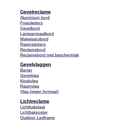
Gevelreclame
Aluminium bord
Freesletters
Gevelbord
Lantaarnpaalbord
Makelaarsbord
Raamstickers
Reclamebord
Reclamebord met beschermlak
Gevelvlaggen
Banier
Gevelvlag
Kioskvlag
Raamvlag
Vlag (eigen formaat)
Lichtreclame
Lichtbakplaat
Lichtbakposter
Outdoor Ledframe