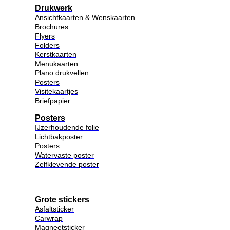
Drukwerk
Ansichtkaarten & Wenskaarten
Brochures
Flyers
Folders
Kerstkaarten
Menukaarten
Plano drukvellen
Posters
Visitekaartjes
Briefpapier
Posters
IJzerhoudende folie
Lichtbakposter
Posters
Watervaste poster
Zelfklevende poster
Grote stickers
Asfaltsticker
Carwrap
Magneetsticker