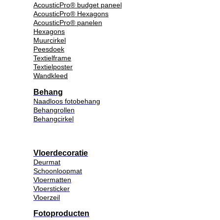
AcousticPro® budget paneel
AcousticPro® Hexagons
AcousticPro® panelen
Hexagons
Muurcirkel
Peesdoek
Textielframe
Textielposter
Wandkleed
Behang
Naadloos fotobehang
Behangrollen
Behangcirkel
Vloerdecoratie
Deurmat
Schoonloopmat
Vloermatten
Vloersticker
Vloerzeil
Fotoproducten