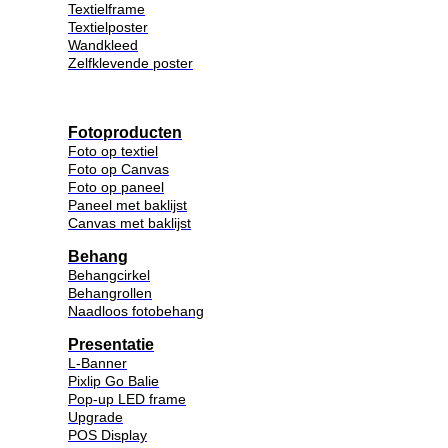
Textielframe
Textielposter
Wandkleed
Zelfklevende poster
Fotoproducten
Foto op textiel
Foto op Canvas
Foto op paneel
Paneel met baklijst
Canvas met baklijst
Behang
Behangcirkel
Behangrollen
Naadloos fotobehang
Presentatie
L-Banner
Pixlip Go Balie
Pop-up LED frame
Upgrade
POS Display