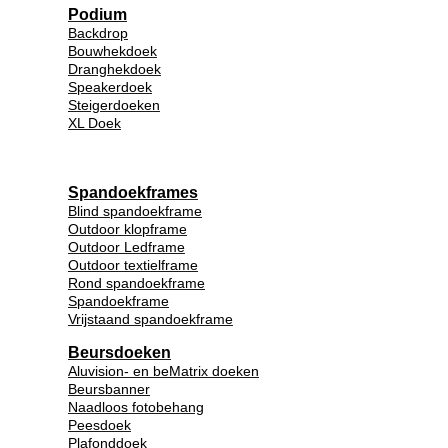
Podium
Backdrop
Bouwhekdoek
Dranghekdoek
Speakerdoek
Steigerdoeken
XL Doek
Spandoekframes
Blind spandoekframe
Outdoor klopframe
Outdoor Ledframe
Outdoor textielframe
Rond spandoekframe
Spandoekframe
Vrijstaand spandoekframe
Beursdoeken
Aluvision- en beMatrix doeken
Beursbanner
Naadloos fotobehang
Peesdoek
Plafonddoek