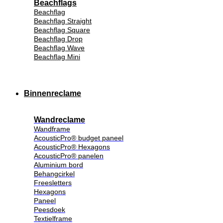
Beachflags
Beachflag
Beachflag Straight
Beachflag Square
Beachflag Drop
Beachflag Wave
Beachflag Mini
Binnenreclame
Wandreclame
Wandframe
AcousticPro® budget paneel
AcousticPro® Hexagons
AcousticPro® panelen
Aluminium bord
Behangcirkel
Freesletters
Hexagons
Paneel
Peesdoek
Textielframe