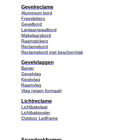
Gevelreclame
Aluminium bord
Freesletters
Gevelbord
Lantaarnpaalbord
Makelaarsbord
Raamstickers
Reclamebord
Reclamebord met beschermlak
Gevelvlaggen
Banier
Gevelvlag
Kioskvlag
Raamvlag
Vlag (eigen formaat)
Lichtreclame
Lichtbakplaat
Lichtbakposter
Outdoor Ledframe
Spandoekframes