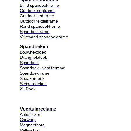
Blind spandoekframe
Outdoor klopframe
Outdoor Ledframe
Outdoor textielframe
Rond spandoekframe
Spandoekframe
Vrijstaand spandoekframe
Spandoeken
Bouwhekdoek
Dranghekdoek
Spandoek
Spandoek - vast formaat
Spandoekframe
Speakerdoek
Steigerdoeken
XL Doek
Voertuigreclame
Autosticker
Carwrap
Magneetbord
Rallyschild