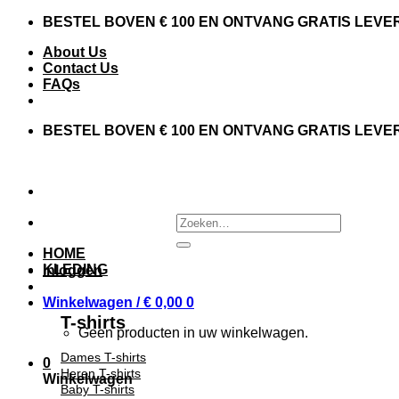
Skip
BESTEL BOVEN € 100 EN ONTVANG GRATIS LEVE
to
About Us
content
Contact Us
FAQs
BESTEL BOVEN € 100 EN ONTVANG GRATIS LEVE
Zoeken
naar:
HOME
KLEDING
Inloggen
Winkelwagen /
€
0,00
0
T-shirts
Geen producten in uw winkelwagen.
Dames T-shirts
0
Heren T-shirts
Winkelwagen
Baby T-shirts