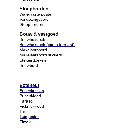
Stoepborden
Watervaste poster
Verkiezingsbord
Stoepborden
Bouw & vastgoed
Bouwhekdoek
Bouwhekdoek (eigen formaat)
Makelaarsbord
Makelaarsbord stickers
Steigerdoeken
Bouwbord
Exterieur
Buitenkussen
Buitenkleed
Parasol
Picknickkleed
Tarp
Tuinposter
Zitzak