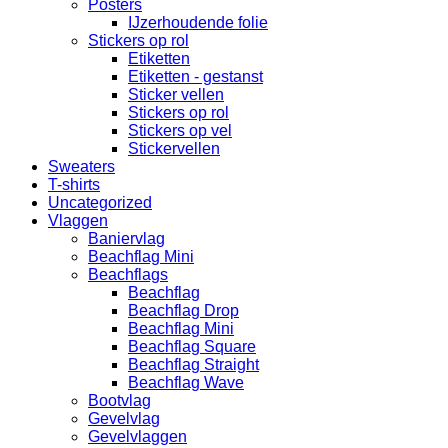
Posters
IJzerhoudende folie
Stickers op rol
Etiketten
Etiketten - gestanst
Sticker vellen
Stickers op rol
Stickers op vel
Stickervellen
Sweaters
T-shirts
Uncategorized
Vlaggen
Baniervlag
Beachflag Mini
Beachflags
Beachflag
Beachflag Drop
Beachflag Mini
Beachflag Square
Beachflag Straight
Beachflag Wave
Bootvlag
Gevelvlag
Gevelvlaggen