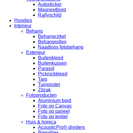
Autosticker
Magneetbord
Rallyschild
Hoodies
Interieur
Behang
Behangcirkel
Behangrollen
Naadloos fotobehang
Exterieur
Buitenkleed
Buitenkussen
Parasol
Picknickkleed
Tarp
Tuinposter
Zitzak
Fotoproducten
Aluminium bord
Foto op Canvas
Foto op paneel
Foto op textiel
Huis & horeca
AcousticPro® dividers
Bierviltjes