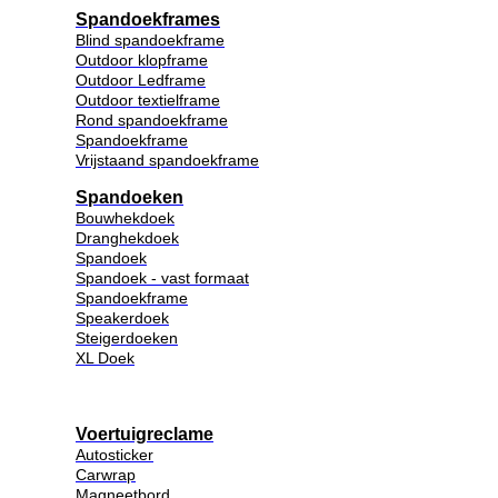
Spandoekframes
Blind spandoekframe
Outdoor klopframe
Outdoor Ledframe
Outdoor textielframe
Rond spandoekframe
Spandoekframe
Vrijstaand spandoekframe
Spandoeken
Bouwhekdoek
Dranghekdoek
Spandoek
Spandoek - vast formaat
Spandoekframe
Speakerdoek
Steigerdoeken
XL Doek
Voertuigreclame
Autosticker
Carwrap
Magneetbord