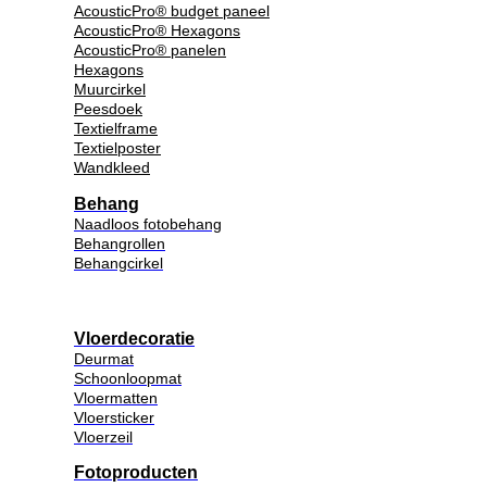
AcousticPro® budget paneel
AcousticPro® Hexagons
AcousticPro® panelen
Hexagons
Muurcirkel
Peesdoek
Textielframe
Textielposter
Wandkleed
Behang
Naadloos fotobehang
Behangrollen
Behangcirkel
Vloerdecoratie
Deurmat
Schoonloopmat
Vloermatten
Vloersticker
Vloerzeil
Fotoproducten