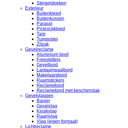
Steigerdoeken
Exterieur
Buitenkleed
Buitenkussen
Parasol
Picknickkleed
Tarp
Tuinposter
Zitzak
Gevelreclame
Aluminium bord
Freesletters
Gevelbord
Lantaarnpaalbord
Makelaarsbord
Raamstickers
Reclamebord
Reclamebord met beschermlak
Gevelvlaggen
Banier
Gevelvlag
Kioskvlag
Raamvlag
Vlag (eigen formaat)
Lichtreclame