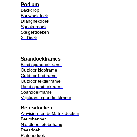
Podium
Backdrop
Bouwhekdoek
Dranghekdoek
Speakerdoek
Steigerdoeken
XL Doek
Spandoekframes
Blind spandoekframe
Outdoor klopframe
Outdoor Ledframe
Outdoor textielframe
Rond spandoekframe
Spandoekframe
Vrijstaand spandoekframe
Beursdoeken
Aluvision- en beMatrix doeken
Beursbanner
Naadloos fotobehang
Peesdoek
Plafonddoek