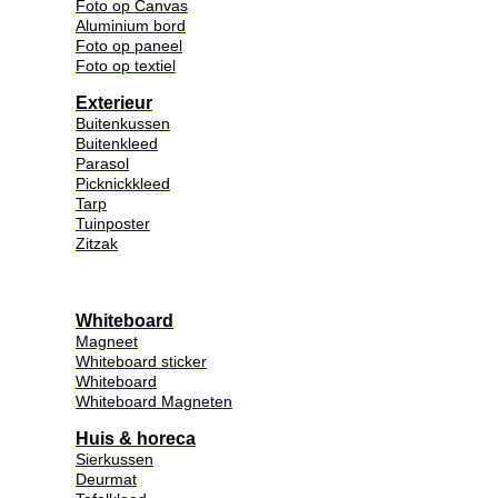
Foto op Canvas
Aluminium bord
Foto op paneel
Foto op textiel
Exterieur
Buitenkussen
Buitenkleed
Parasol
Picknickkleed
Tarp
Tuinposter
Zitzak
Whiteboard
Magneet
Whiteboard sticker
Whiteboard
Whiteboard Magneten
Huis & horeca
Sierkussen
Deurmat