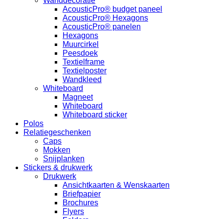
Wanddecoratie
AcousticPro® budget paneel
AcousticPro® Hexagons
AcousticPro® panelen
Hexagons
Muurcirkel
Peesdoek
Textielframe
Textielposter
Wandkleed
Whiteboard
Magneet
Whiteboard
Whiteboard sticker
Polos
Relatiegeschenken
Caps
Mokken
Snijplanken
Stickers & drukwerk
Drukwerk
Ansichtkaarten & Wenskaarten
Briefpapier
Brochures
Flyers