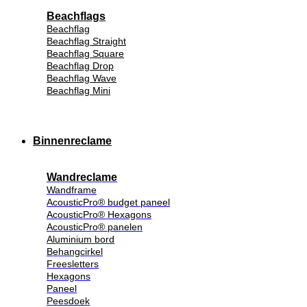
Beachflags
Beachflag
Beachflag Straight
Beachflag Square
Beachflag Drop
Beachflag Wave
Beachflag Mini
Binnenreclame
Wandreclame
Wandframe
AcousticPro® budget paneel
AcousticPro® Hexagons
AcousticPro® panelen
Aluminium bord
Behangcirkel
Freesletters
Hexagons
Paneel
Peesdoek