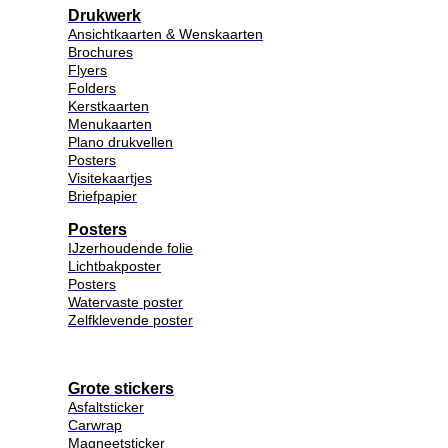
Drukwerk
Ansichtkaarten & Wenskaarten
Brochures
Flyers
Folders
Kerstkaarten
Menukaarten
Plano drukvellen
Posters
Visitekaartjes
Briefpapier
Posters
IJzerhoudende folie
Lichtbakposter
Posters
Watervaste poster
Zelfklevende poster
Grote stickers
Asfaltsticker
Carwrap
Magneetsticker