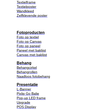
Textielframe
Textielposter
Wandkleed
Zelfklevende poster
Fotoproducten
Foto op textiel
Foto op Canvas
Foto op paneel
Paneel met baklijst
Canvas met baklijst
Behang
Behangcirkel
Behangrollen
Naadloos fotobehang
Presentatie
L-Banner
Pixlip Go Balie
Pop-up LED frame
Upgrade
POS Display