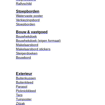
Rallyschild
Stoepborden
Watervaste poster
Verkiezingsbord
Stoepborden
Bouw & vastgoed
Bouwhekdoek
Bouwhekdoek (eigen formaat)
Makelaarsbord
Makelaarsbord stickers
Steigerdoeken
Bouwbord
Exterieur
Buitenkussen
Buitenkleed
Parasol
Picknickkleed
Tarp
Tuinposter
Zitzak