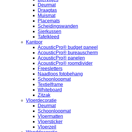
Deurmat
Draagtas
Muismat
Placemats
Scheidingswanden
Sierkussen
Tafelkleed
Kantoor
AcousticPro® budget paneel
AcousticPro® bureauscherm
AcousticPro® panelen
AcousticPro® roomdivider
Freesletters
Naadloos fotobehang
Schoonloopmat
Textielframe
Whiteboard
Zitzak
Vloerdecoratie
Deurmat
Schoonloopmat
Vloermatten
Vloersticker
Vloerzeil