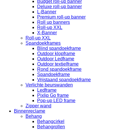
Budget roll-up banner
Deluxe roll-up banner
L-Banner
Premium roll-up banner
Roll up banners
Roll-up XXL
X-Banner
Roll-up XXL
Spandoekframes
Blind spandoekframe
Outdoor klopframe
Outdoor Ledframe
Outdoor textielframe
Rond spandoekframe
Spandoekframe
Vrijstaand spandoekframe
Verlichte beurswanden
Ledframe
Pixlip Go frame
Pop-up LED frame
Zipper wand
Binnenreclame
Behang
Behangcirkel
Behangrollen