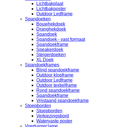
Lichtbakplaat
Lichtbakposter
Outdoor Ledframe
Spandoeken
Bouwhekdoek
Dranghekdoek
Spandoek
Spandoek - vast formaat
Spandoekframe
Speakerdoek
Steigerdoeken
XL Doek
Spandoekframes
Blind spandoekframe
Outdoor klopframe
Outdoor Ledframe
Outdoor textielframe
Rond spandoekframe
Spandoekframe
Vrijstaand spandoekframe
Stoepborden
Stoepborden
Verkiezingsbord
Watervaste poster
Voertuigreclame