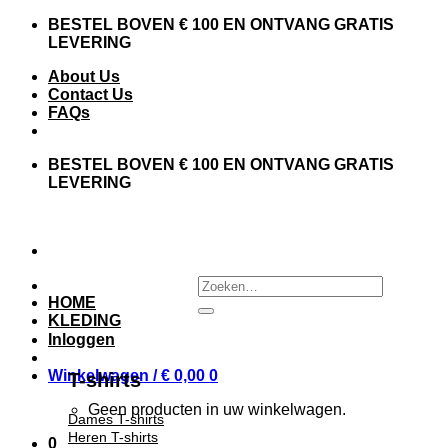
Skip
BESTEL BOVEN € 100 EN ONTVANG GRATIS
to
LEVERING
content
About Us
Contact Us
FAQs
BESTEL BOVEN € 100 EN ONTVANG GRATIS
LEVERING
Zoeken
naar:
HOME
KLEDING
Inloggen
Winkelwagen /
€
0,00
0
T-shirts
Geen producten in uw winkelwagen.
Dames T-shirts
Heren T-shirts
0