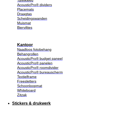
Tafelkleed
AcousticPro® dividers
Placemats
Draagtas
Scheidingswanden
Muismat
Bierviltjes
Kantoor
Naadloos fotobehang
Behangrollen
AcousticPro® budget paneel
AcousticPro® panelen
AcousticPro® roomdivider
AcousticPro® bureauscherm
Textielframe
Freesletters
Schoonloopmat
Whiteboard
Zitzak
Stickers & drukwerk