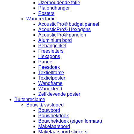
IJzerhoudende folie
Plafondhanger
Posters
Wandreclame
AcousticPro® budget paneel
AcousticPro® Hexagons
AcousticPro® panelen
Aluminium bord
Behangcirkel
Freesletters
Hexagons
Paneel
Peesdoek
Textielframe
Textielposter
Wandframe
Wandkleed
Zelfklevende poster
Buitenreclame
Bouw & vastgoed
Bouwbord
Bouwhekdoek
Bouwhekdoek (eigen formaat)
Makelaarsbord
Makelaarsbord stickers