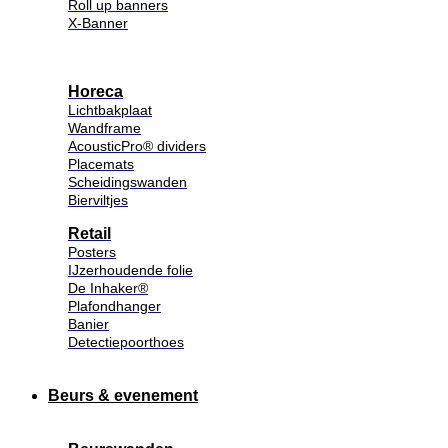
Roll up banners
X-Banner
Horeca
Lichtbakplaat
Wandframe
AcousticPro® dividers
Placemats
Scheidingswanden
Bierviltjes
Retail
Posters
IJzerhoudende folie
De Inhaker®
Plafondhanger
Banier
Detectiepoorthoes
Beurs & evenement