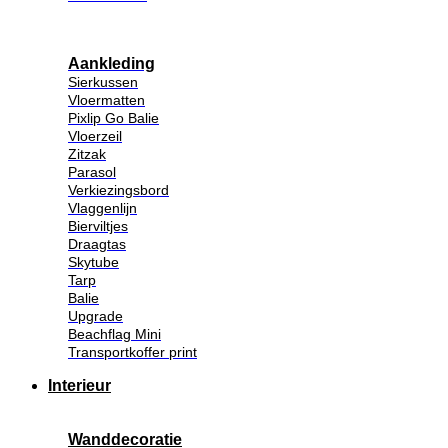
Aankleding
Sierkussen
Vloermatten
Pixlip Go Balie
Vloerzeil
Zitzak
Parasol
Verkiezingsbord
Vlaggenlijn
Bierviltjes
Draagtas
Skytube
Tarp
Balie
Upgrade
Beachflag Mini
Transportkoffer print
Interieur
Wanddecoratie