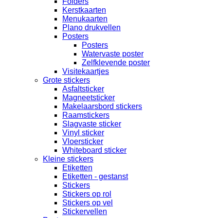
Folders
Kerstkaarten
Menukaarten
Plano drukvellen
Posters
Posters
Watervaste poster
Zelfklevende poster
Visitekaartjes
Grote stickers
Asfaltsticker
Magneetsticker
Makelaarsbord stickers
Raamstickers
Slagvaste sticker
Vinyl sticker
Vloersticker
Whiteboard sticker
Kleine stickers
Etiketten
Etiketten - gestanst
Stickers
Stickers op rol
Stickers op vel
Stickervellen