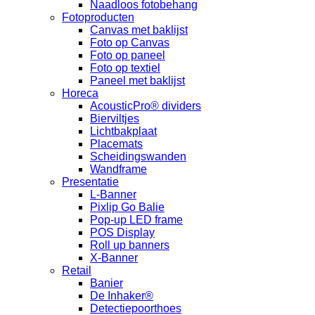
Naadloos fotobehang
Fotoproducten
Canvas met baklijst
Foto op Canvas
Foto op paneel
Foto op textiel
Paneel met baklijst
Horeca
AcousticPro® dividers
Bierviltjes
Lichtbakplaat
Placemats
Scheidingswanden
Wandframe
Presentatie
L-Banner
Pixlip Go Balie
Pop-up LED frame
POS Display
Roll up banners
X-Banner
Retail
Banier
De Inhaker®
Detectiepoorthoes