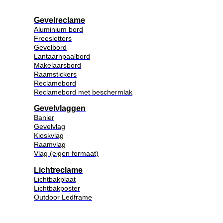
Gevelreclame
Aluminium bord
Freesletters
Gevelbord
Lantaarnpaalbord
Makelaarsbord
Raamstickers
Reclamebord
Reclamebord met beschermlak
Gevelvlaggen
Banier
Gevelvlag
Kioskvlag
Raamvlag
Vlag (eigen formaat)
Lichtreclame
Lichtbakplaat
Lichtbakposter
Outdoor Ledframe