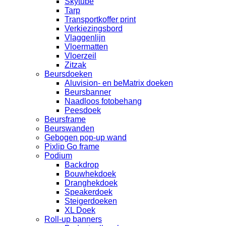
Skytube
Tarp
Transportkoffer print
Verkiezingsbord
Vlaggenlijn
Vloermatten
Vloerzeil
Zitzak
Beursdoeken
Aluvision- en beMatrix doeken
Beursbanner
Naadloos fotobehang
Peesdoek
Beursframe
Beurswanden
Gebogen pop-up wand
Pixlip Go frame
Podium
Backdrop
Bouwhekdoek
Dranghekdoek
Speakerdoek
Steigerdoeken
XL Doek
Roll-up banners