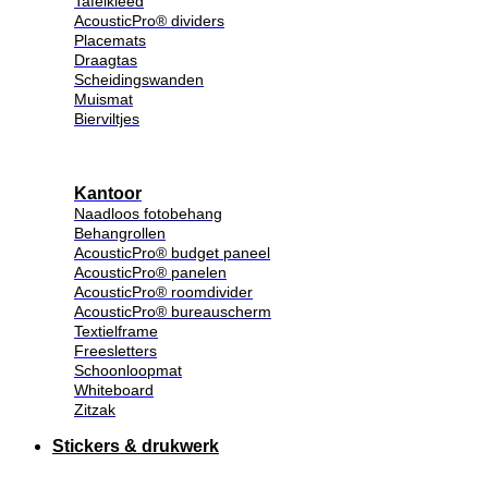
Tafelkleed
AcousticPro® dividers
Placemats
Draagtas
Scheidingswanden
Muismat
Bierviltjes
Kantoor
Naadloos fotobehang
Behangrollen
AcousticPro® budget paneel
AcousticPro® panelen
AcousticPro® roomdivider
AcousticPro® bureauscherm
Textielframe
Freesletters
Schoonloopmat
Whiteboard
Zitzak
Stickers & drukwerk