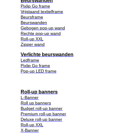
Beurswanden
Pixlip Go frame
Vrijstaand textielframe
Beursframe
Beurswanden
Gebogen pop-up wand
Rechte pop-up wand
Roll-up XXL
Zipper wand
Verlichte beurswanden
Ledframe
Pixlip Go frame
Pop-up LED frame
Roll-up banners
L-Banner
Roll up banners
Budget roll-up banner
Premium roll-up banner
Deluxe roll-up banner
Roll-up XXL
X-Banner