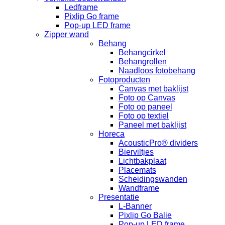
Ledframe
Pixlip Go frame
Pop-up LED frame
Zipper wand
Behang
Behangcirkel
Behangrollen
Naadloos fotobehang
Fotoproducten
Canvas met baklijst
Foto op Canvas
Foto op paneel
Foto op textiel
Paneel met baklijst
Horeca
AcousticPro® dividers
Bierviltjes
Lichtbakplaat
Placemats
Scheidingswanden
Wandframe
Presentatie
L-Banner
Pixlip Go Balie
Pop-up LED frame