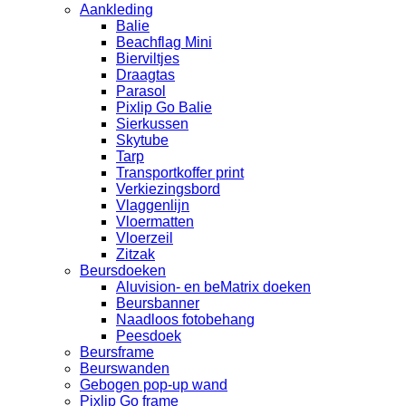
Aankleding
Balie
Beachflag Mini
Bierviltjes
Draagtas
Parasol
Pixlip Go Balie
Sierkussen
Skytube
Tarp
Transportkoffer print
Verkiezingsbord
Vlaggenlijn
Vloermatten
Vloerzeil
Zitzak
Beursdoeken
Aluvision- en beMatrix doeken
Beursbanner
Naadloos fotobehang
Peesdoek
Beursframe
Beurswanden
Gebogen pop-up wand
Pixlip Go frame