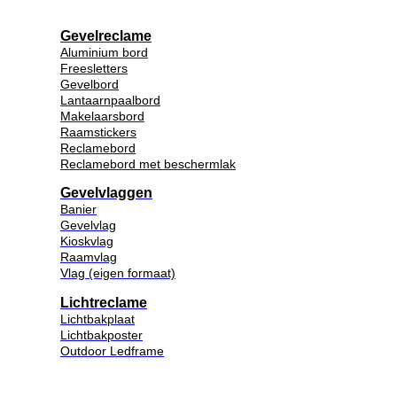
Gevelreclame
Aluminium bord
Freesletters
Gevelbord
Lantaarnpaalbord
Makelaarsbord
Raamstickers
Reclamebord
Reclamebord met beschermlak
Gevelvlaggen
Banier
Gevelvlag
Kioskvlag
Raamvlag
Vlag (eigen formaat)
Lichtreclame
Lichtbakplaat
Lichtbakposter
Outdoor Ledframe