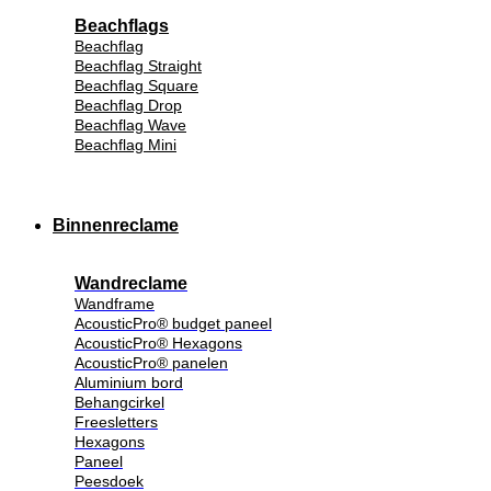
Beachflags
Beachflag
Beachflag Straight
Beachflag Square
Beachflag Drop
Beachflag Wave
Beachflag Mini
Binnenreclame
Wandreclame
Wandframe
AcousticPro® budget paneel
AcousticPro® Hexagons
AcousticPro® panelen
Aluminium bord
Behangcirkel
Freesletters
Hexagons
Paneel
Peesdoek