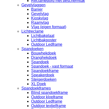
Reclamebord met beschermlak
Gevelvlaggen
Banier
Gevelvlag
Kioskvlag
Raamvlag
Vlag (eigen formaat)
Lichtreclame
Lichtbakplaat
Lichtbakposter
Outdoor Ledframe
Spandoeken
Bouwhekdoek
Dranghekdoek
Spandoek
Spandoek - vast formaat
Spandoekframe
Speakerdoek
Steigerdoeken
XL Doek
Spandoekframes
Blind spandoekframe
Outdoor klopframe
Outdoor Ledframe
Outdoor textielframe