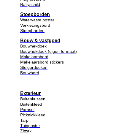
Rallyschild
Stoepborden
Watervaste poster
Verkiezingsbord
Stoepborden
Bouw & vastgoed
Bouwhekdoek
Bouwhekdoek (eigen formaat)
Makelaarsbord
Makelaarsbord stickers
Steigerdoeken
Bouwbord
Exterieur
Buitenkussen
Buitenkleed
Parasol
Picknickkleed
Tarp
Tuinposter
Zitzak