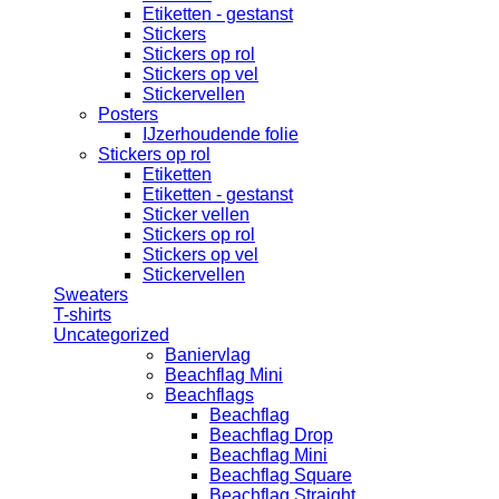
Etiketten - gestanst
Stickers
Stickers op rol
Stickers op vel
Stickervellen
Posters
IJzerhoudende folie
Stickers op rol
Etiketten
Etiketten - gestanst
Sticker vellen
Stickers op rol
Stickers op vel
Stickervellen
Sweaters
T-shirts
Uncategorized
Baniervlag
Beachflag Mini
Beachflags
Beachflag
Beachflag Drop
Beachflag Mini
Beachflag Square
Beachflag Straight