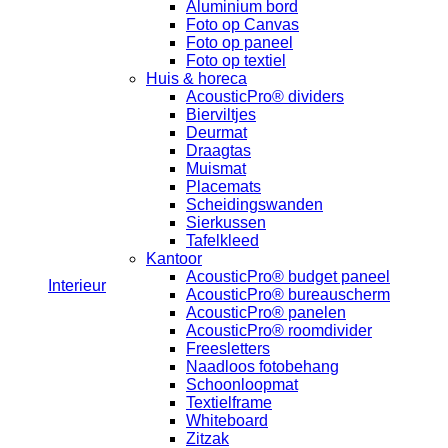
Aluminium bord
Foto op Canvas
Foto op paneel
Foto op textiel
Huis & horeca
AcousticPro® dividers
Bierviltjes
Deurmat
Draagtas
Muismat
Placemats
Scheidingswanden
Sierkussen
Tafelkleed
Kantoor
AcousticPro® budget paneel
Interieur
AcousticPro® bureauscherm
AcousticPro® panelen
AcousticPro® roomdivider
Freesletters
Naadloos fotobehang
Schoonloopmat
Textielframe
Whiteboard
Zitzak