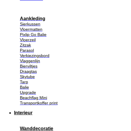
Aankleding
Sierkussen
Vloermatten
Pixlip Go Balie
Vloerzeil
Zitzak
Parasol
Verkiezingsbord
Vlaggenlijn
Bierviltjes
Draagtas
Skytube
Tarp
Balie
Upgrade
Beachflag Mini
Transportkoffer print
Interieur
Wanddecoratie