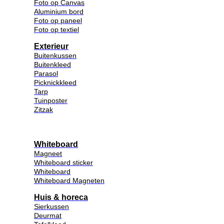
Foto op Canvas
Aluminium bord
Foto op paneel
Foto op textiel
Exterieur
Buitenkussen
Buitenkleed
Parasol
Picknickkleed
Tarp
Tuinposter
Zitzak
Whiteboard
Magneet
Whiteboard sticker
Whiteboard
Whiteboard Magneten
Huis & horeca
Sierkussen
Deurmat