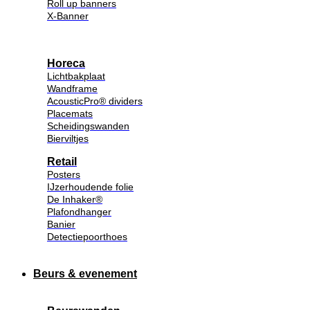
Roll up banners
X-Banner
Horeca
Lichtbakplaat
Wandframe
AcousticPro® dividers
Placemats
Scheidingswanden
Bierviltjes
Retail
Posters
IJzerhoudende folie
De Inhaker®
Plafondhanger
Banier
Detectiepoorthoes
Beurs & evenement