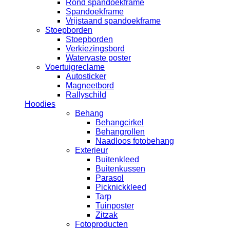
Rond spandoekframe
Spandoekframe
Vrijstaand spandoekframe
Stoepborden
Stoepborden
Verkiezingsbord
Watervaste poster
Voertuigreclame
Autosticker
Magneetbord
Rallyschild
Hoodies
Behang
Behangcirkel
Behangrollen
Naadloos fotobehang
Exterieur
Buitenkleed
Buitenkussen
Parasol
Picknickkleed
Tarp
Tuinposter
Zitzak
Fotoproducten