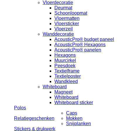
Vloerdecoratie
Deurmat
Schoonloopmat
Vloermatten
Vloersticker
Vloerzeil
Wanddecoratie
AcousticPro® budget paneel
AcousticPro® Hexagons
AcousticPro® panelen
Hexagons
Muurcirkel
Peesdoek
Textielframe
Textielposter
Wandkleed
Whiteboard
Magneet
Whiteboard
Whiteboard sticker
Polos
Caps
Relatiegeschenken
Mokken
Snijplanken
Stickers & drukwerk