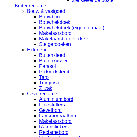
Zelfklevende poster
Buitenreclame
Bouw & vastgoed
Bouwbord
Bouwhekdoek
Bouwhekdoek (eigen formaat)
Makelaarsbord
Makelaarsbord stickers
Steigerdoeken
Exterieur
Buitenkleed
Buitenkussen
Parasol
Picknickkleed
Tarp
Tuinposter
Zitzak
Gevelreclame
Aluminium bord
Freesletters
Gevelbord
Lantaarnpaalbord
Makelaarsbord
Raamstickers
Reclamebord