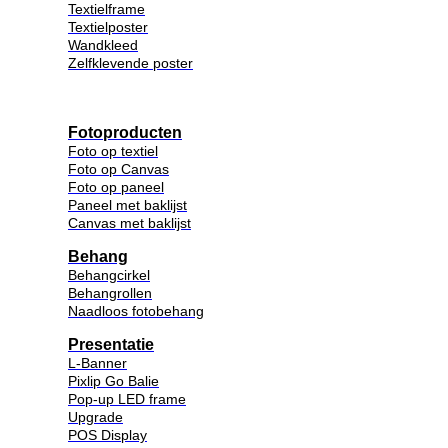
Textielframe
Textielposter
Wandkleed
Zelfklevende poster
Fotoproducten
Foto op textiel
Foto op Canvas
Foto op paneel
Paneel met baklijst
Canvas met baklijst
Behang
Behangcirkel
Behangrollen
Naadloos fotobehang
Presentatie
L-Banner
Pixlip Go Balie
Pop-up LED frame
Upgrade
POS Display