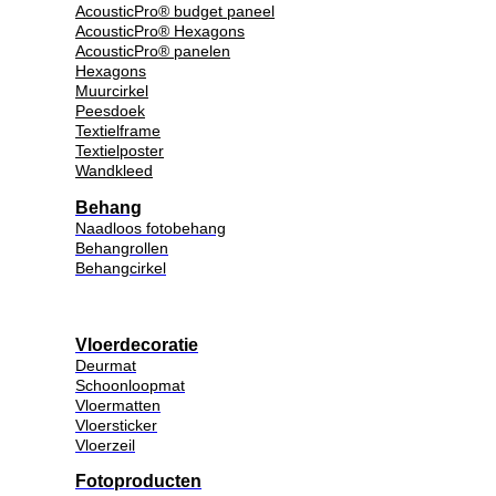
AcousticPro® budget paneel
AcousticPro® Hexagons
AcousticPro® panelen
Hexagons
Muurcirkel
Peesdoek
Textielframe
Textielposter
Wandkleed
Behang
Naadloos fotobehang
Behangrollen
Behangcirkel
Vloerdecoratie
Deurmat
Schoonloopmat
Vloermatten
Vloersticker
Vloerzeil
Fotoproducten