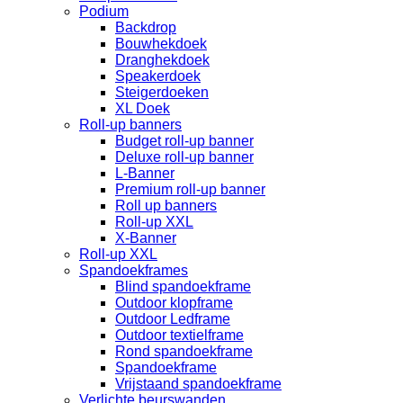
Podium
Backdrop
Bouwhekdoek
Dranghekdoek
Speakerdoek
Steigerdoeken
XL Doek
Roll-up banners
Budget roll-up banner
Deluxe roll-up banner
L-Banner
Premium roll-up banner
Roll up banners
Roll-up XXL
X-Banner
Roll-up XXL
Spandoekframes
Blind spandoekframe
Outdoor klopframe
Outdoor Ledframe
Outdoor textielframe
Rond spandoekframe
Spandoekframe
Vrijstaand spandoekframe
Verlichte beurswanden