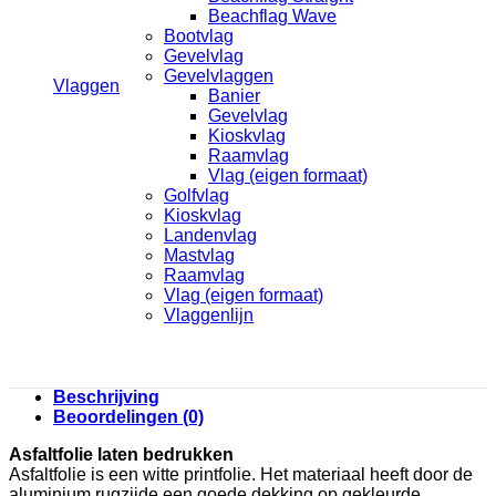
Beachflag Wave
Bootvlag
Gevelvlag
Gevelvlaggen
Vlaggen
Banier
Gevelvlag
Kioskvlag
Raamvlag
Vlag (eigen formaat)
Golfvlag
Kioskvlag
Landenvlag
Mastvlag
Raamvlag
Vlag (eigen formaat)
Vlaggenlijn
Beschrijving
Beoordelingen (0)
Asfaltfolie laten bedrukken
Asfaltfolie is een witte printfolie. Het materiaal heeft door de
aluminium rugzijde een goede dekking op gekleurde