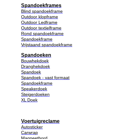
Spandoekframes
Blind spandoekframe
Outdoor klopframe
Outdoor Ledframe
Outdoor textielframe
Rond spandoekframe
Spandoekframe
Vrijstaand spandoekframe
Spandoeken
Bouwhekdoek
Dranghekdoek
Spandoek
Spandoek - vast formaat
Spandoekframe
Speakerdoek
Steigerdoeken
XL Doek
Voertuigreclame
Autosticker
Carwrap
Magneetbord