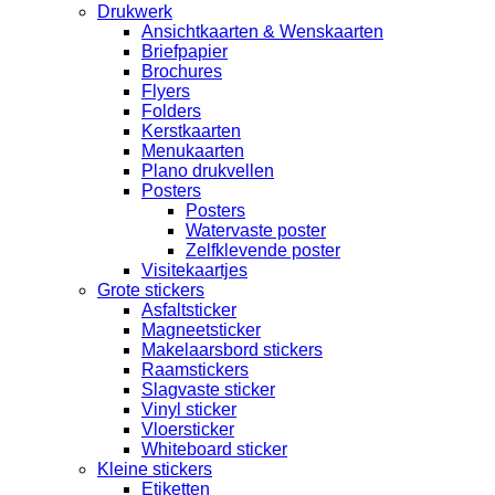
Drukwerk
Ansichtkaarten & Wenskaarten
Briefpapier
Brochures
Flyers
Folders
Kerstkaarten
Menukaarten
Plano drukvellen
Posters
Posters
Watervaste poster
Zelfklevende poster
Visitekaartjes
Grote stickers
Asfaltsticker
Magneetsticker
Makelaarsbord stickers
Raamstickers
Slagvaste sticker
Vinyl sticker
Vloersticker
Whiteboard sticker
Kleine stickers
Etiketten