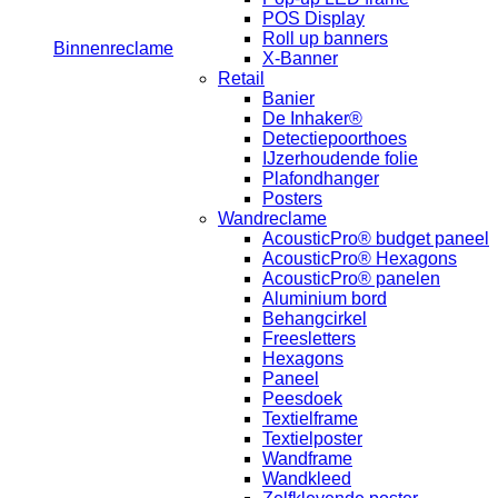
POS Display
Roll up banners
Binnenreclame
X-Banner
Retail
Banier
De Inhaker®
Detectiepoorthoes
IJzerhoudende folie
Plafondhanger
Posters
Wandreclame
AcousticPro® budget paneel
AcousticPro® Hexagons
AcousticPro® panelen
Aluminium bord
Behangcirkel
Freesletters
Hexagons
Paneel
Peesdoek
Textielframe
Textielposter
Wandframe
Wandkleed