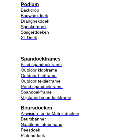
Podium
Backdrop
Bouwhekdoek
Dranghekdoek
Speakerdoek
Steigerdoeken
XL Doek
Spandoekframes
Blind spandoekframe
Outdoor klopframe
Outdoor Ledframe
Outdoor textielframe
Rond spandoekframe
Spandoekframe
Vrijstaand spandoekframe
Beursdoeken
Aluvision- en beMatrix doeken
Beursbanner
Naadloos fotobehang
Peesdoek
Plafonddoek